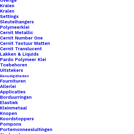
Overige
Kralen
Kralen
Settings
Sleutelhangers
Polymeerklei
Cernit Metallic
Cernit Number One
Cernit Textuur Matten
Cernit Translucent
Applicatie Patch Vogeltje 7x7cm
Lakken & Liquids
Pardo Polymeer Klei
Toebehoren
Uitstekers
€
2,50
Benodigdheden
Fournituren
Allerlei
Applicaties
Borduurringen
Elastiek
Kleinmetaal
Knopen
Koordstoppers
Pompons
Portemonneesluitingen