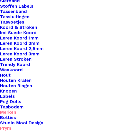
Sierband
Stoffen Labels
Tassenband
Tassluitingen
Tasvoetjes
Koord & Stroken
Imi Suede Koord
Leren Koord 1mm
Leren Koord 2mm
Leren Koord 2,5mm
Leren Koord 3mm
Leren Stroken
Trendy Koord
Waxkoord
Hout
Houten Kralen
Houten Ringen
Blanke Houten Ring 40x7mm
Knopen
Labels
Peg Dolls
€
0,50
Tasbodem
Merken
Botties
Studio Mooi Design
Prym