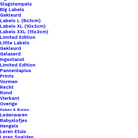
Slagstempels
Big Labels
Gekleurd
Labels L (8x3cm)
Labels XL (10x3cm)
Labels XXL (15x3cm)
Home
Benodigdheden
Limited Edition
Prym Krijtpotloden Met Borstel Wit 611 625
Little Labels
Gekleurd
Gelaserd
Prym Krijtpotloden
Ingestanst
Limited Edition
Met Borstel Wit 611
Pannenlaplus
Prints
625
Vormen
Recht
Rond
Vierkant
€
3,45
Overige
Haken & Breien
Lederwaren
. . .
Babyslofjes
Hengels
4 op voorraad
Leren Etuis
Leren Spelden