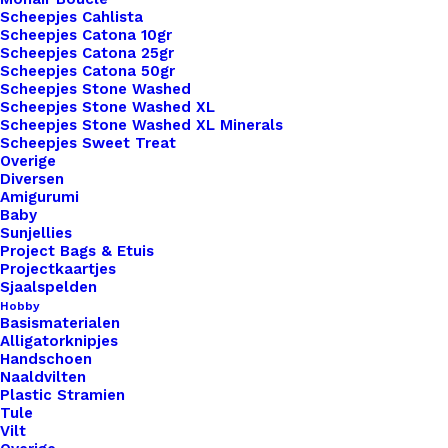
Scheepjes Cahlista
Overzicht
Scheepjes Catona 10gr
Scheepjes Catona 25gr
Scheepjes Catona 50gr
Scheepjes Stone Washed
Scheepjes Stone Washed XL
Scheepjes Stone Washed XL Minerals
Scheepjes Sweet Treat
Nog meer leuks!
Overige
Diversen
Amigurumi
Baby
Sunjellies
Project Bags & Etuis
Projectkaartjes
Sjaalspelden
Hobby
Basismaterialen
Alligatorknipjes
Handschoen
Naaldvilten
Plastic Stramien
Tule
Vilt