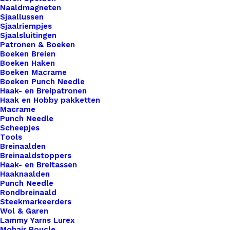
Prym
Naaldmagneten
Sjaallussen
Krijtpotloden
Sjaalriempjes
Met
Sjaalsluitingen
Patronen & Boeken
Borstel
Toevoegen aan winkelwagen
Boeken Breien
Wit
Boeken Haken
Boeken Macrame
611
Toevoegen aan verlanglijst
Boeken Punch Needle
625
Haak- en Breipatronen
Haak en Hobby pakketten
aantal
Macrame
Artikelnummer
71750005_prym_krijtpotloden_met_bo
Punch Needle
Categorie
Benodigdheden
,
Merken
,
Prym
Scheepjes
Tools
Kleur
Breinaalden
Breinaaldstoppers
Haak- en Breitassen
Binnen 1-3 werkdagen verzonden
Haaknaalden
Punch Needle
Veilig betalen
Rondbreinaald
Unieke en kwaliteitsproducten
Steekmarkeerders
Wol & Garen
Lammy Yarns Lurex
Mohair Boucle