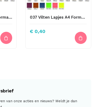
012 Vilten Lapjes A4 Formaat Oker
037 Vilten Lapjes A4 Formaat Leger Groen
€
0,40
sbrief
jven van onze acties en nieuws? Meldt je dan