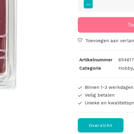
Sieraden
Klei
412
To
Foam
Coral
Toevoegen aan verlang
aantal
Artikelnummer
654617
Categorie
Hobby
Binnen 1-3 werkdagen
Veilig betalen
Unieke en kwaliteitsp
Overzicht