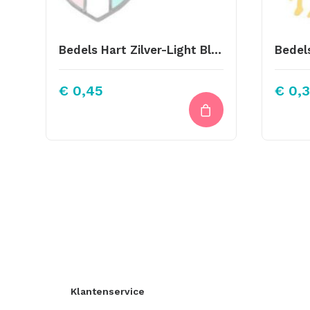
Bedels Hart Zilver-Light Blue White Pink 12 X12mm
€
0,45
€
0,
Klantenservice