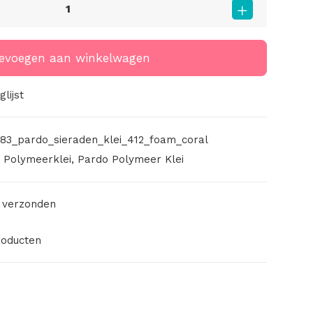
evoegen aan winkelwagen
lijst
83_pardo_sieraden_klei_412_foam_coral
,
Polymeerklei
,
Pardo Polymeer Klei
 verzonden
roducten