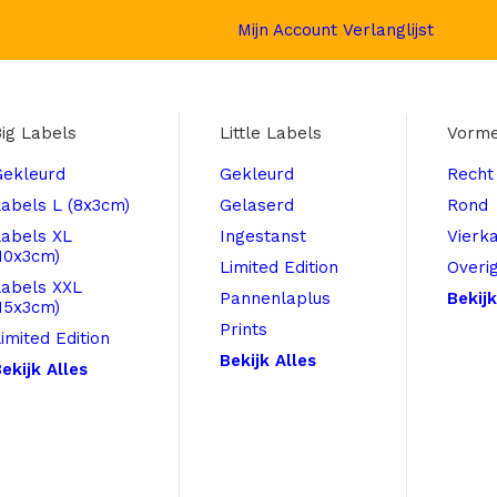
Mijn Account
Verlanglijst
ig Labels
Little Labels
Vorm
Gekleurd
Gekleurd
Recht
abels L (8x3cm)
Gelaserd
Rond
Labels XL
Ingestanst
Vierk
10x3cm)
Limited Edition
Overi
Labels XXL
Pannenlaplus
Bekijk
15x3cm)
Prints
imited Edition
Bekijk Alles
ekijk Alles