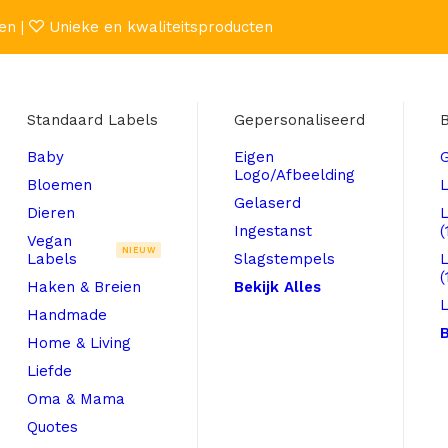
en |
Unieke en kwaliteitsproducten
Standaard Labels
Gepersonaliseerd
B
Baby
Eigen
Logo/Afbeelding
Bloemen
L
Gelaserd
Dieren
Ingestanst
(
Vegan
NIEUW
Labels
Slagstempels
(
Haken & Breien
Bekijk Alles
L
Handmade
B
Home & Living
Liefde
Oma & Mama
Quotes