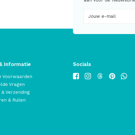
aan voor de nieuwsbrie
& Informatie
Socials
e Voorwaarden
elde Vragen
 & Verzending
en & Ruilen