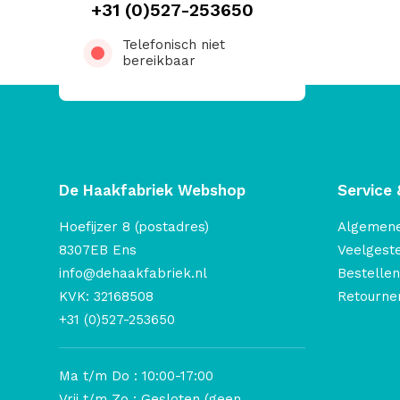
+31 (0)527-253650
Telefonisch niet
bereikbaar
De Haakfabriek Webshop
Service 
Hoefijzer 8 (postadres)
Algemen
8307EB Ens
Veelgest
info@dehaakfabriek.nl
Bestellen
KVK: 32168508
Retourner
+31 (0)527-253650
Ma t/m Do : 10:00-17:00
Vrij t/m Zo : Gesloten (geen