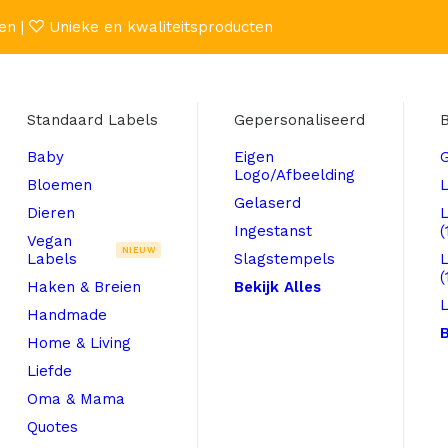
en |
Unieke en kwaliteitsproducten
Standaard Labels
Gepersonaliseerd
B
Baby
Eigen
Logo/Afbeelding
Bloemen
L
Gelaserd
Dieren
Ingestanst
(
Vegan
NIEUW
Labels
Slagstempels
(
Haken & Breien
Bekijk Alles
L
Handmade
B
Home & Living
Liefde
Oma & Mama
Quotes