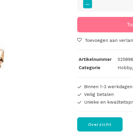
Rond
20mm
Rosé
To
Goud
Kleurig
Toevoegen aan verlang
aantal
Artikelnummer
525896
Categorie
Hobby
Binnen 1-3 werkdagen
Veilig betalen
Unieke en kwaliteitsp
Overzicht