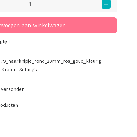
evoegen aan winkelwagen
lijst
79_haarknipje_rond_20mm_ros_goud_kleurig
,
Kralen
,
Settings
 verzonden
roducten