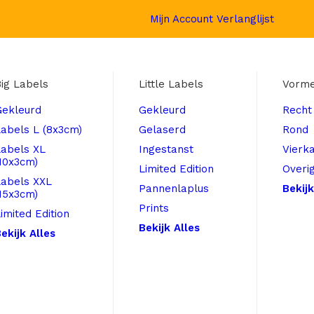
Mijn Account
Verlanglijst
ig Labels
Little Labels
Vorm
Gekleurd
Gekleurd
Recht
abels L (8x3cm)
Gelaserd
Rond
Labels XL
Ingestanst
Vierk
10x3cm)
Limited Edition
Overi
Labels XXL
Pannenlaplus
Bekijk
15x3cm)
Prints
imited Edition
Bekijk Alles
ekijk Alles