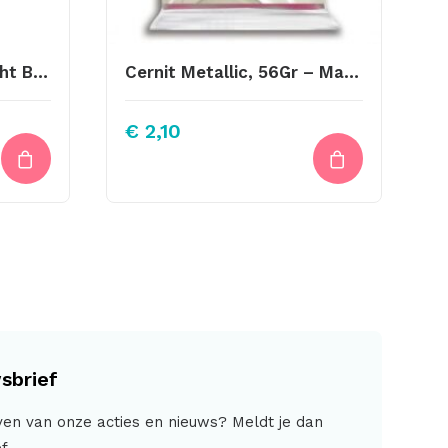
Bedels Wolk Zilver-Light Blue 12 X12mm
Cernit Metallic, 56Gr – Magenta 460
€
2,10
sbrief
jven van onze acties en nieuws? Meldt je dan