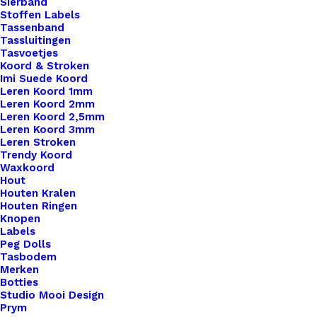
Sierband
Stoffen Labels
Tassenband
Tassluitingen
Tasvoetjes
Koord & Stroken
Imi Suede Koord
Leren Koord 1mm
Leren Koord 2mm
Leren Koord 2,5mm
Leren Koord 3mm
Leren Stroken
Trendy Koord
Cernit Nr1 56Gr – Geel 700
Waxkoord
Hout
Houten Kralen
€
1,99
Houten Ringen
Knopen
Labels
Peg Dolls
Tasbodem
Merken
Botties
Studio Mooi Design
Prym