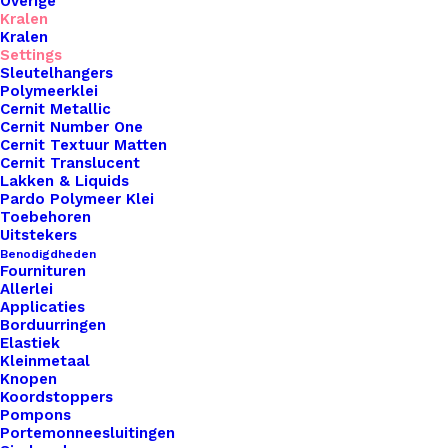
Overige
Kralen
Kralen
Settings
Sleutelhangers
Polymeerklei
Cernit Metallic
Metalen Label Rond Handmade Zilverkleurig 14mm
Cernit Number One
Cernit Textuur Matten
Cernit Translucent
€
0,95
Lakken & Liquids
Pardo Polymeer Klei
Toebehoren
Uitstekers
Benodigdheden
Fournituren
Allerlei
Applicaties
Borduurringen
Elastiek
Kleinmetaal
Knopen
Koordstoppers
Pompons
Portemonneesluitingen