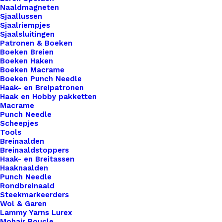
Vingerring,
Naaldmagneten
Voor
Sjaallussen
Sjaalriempjes
Bolsteentjes
Toevoegen aan winkelwagen
Sjaalsluitingen
aantal
Patronen & Boeken
Boeken Breien
Toevoegen aan verlanglijst
Boeken Haken
Boeken Macrame
Boeken Punch Needle
Artikelnummer
52948029_metalen_vingerring_voor_b
Haak- en Breipatronen
Haak en Hobby pakketten
Categorie
Hobby
,
Kralen
,
Settings
Macrame
Punch Needle
Scheepjes
Tools
Binnen 1-3 werkdagen verzonden
Breinaalden
Veilig betalen
Breinaaldstoppers
Unieke en kwaliteitsproducten
Haak- en Breitassen
Haaknaalden
Punch Needle
Rondbreinaald
Steekmarkeerders
Overzicht
Wol & Garen
Lammy Yarns Lurex
Mohair Boucle