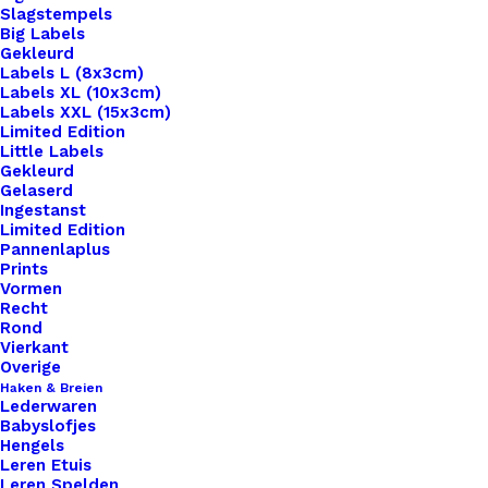
Slagstempels
Big Labels
Gekleurd
Labels L (8x3cm)
Labels XL (10x3cm)
Labels XXL (15x3cm)
Home
Hobby
Metalen Vingerring, Voor Bolsteentjes
Limited Edition
Little Labels
Metalen Vingerring,
Gekleurd
Gelaserd
Ingestanst
Voor Bolsteentjes
Limited Edition
Pannenlaplus
Prints
€
0,95
Vormen
Recht
Rond
16mm deze ringetjes kan je opmaat maken. Voor
Vierkant
plaksteentjes 12 en 20mm.
Overige
Haken & Breien
Lederwaren
65 op voorraad
Babyslofjes
Hengels
Metalen
Leren Etuis
Leren Spelden