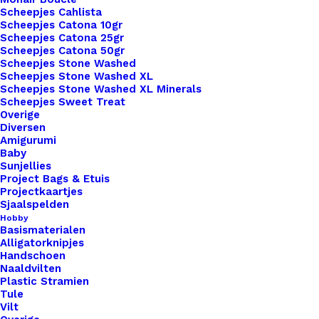
Scheepjes Cahlista
Scheepjes Catona 10gr
Scheepjes Catona 25gr
Scheepjes Catona 50gr
Nog meer leuks!
Scheepjes Stone Washed
Scheepjes Stone Washed XL
Scheepjes Stone Washed XL Minerals
Scheepjes Sweet Treat
Overige
Diversen
Amigurumi
Baby
Sunjellies
Project Bags & Etuis
Projectkaartjes
Sjaalspelden
Hobby
Basismaterialen
Alligatorknipjes
Handschoen
Naaldvilten
Plastic Stramien
Tule
Vilt