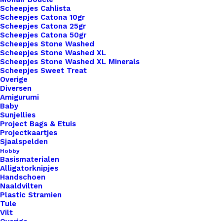
Scheepjes Cahlista
Scheepjes Catona 10gr
Scheepjes Catona 25gr
Scheepjes Catona 50gr
Scheepjes Stone Washed
Scheepjes Stone Washed XL
Scheepjes Stone Washed XL Minerals
Nog meer leuks!
Scheepjes Sweet Treat
Overige
Diversen
Amigurumi
Baby
Sunjellies
Project Bags & Etuis
Projectkaartjes
Sjaalspelden
Hobby
Basismaterialen
Alligatorknipjes
Handschoen
Naaldvilten
Plastic Stramien
Tule
Vilt