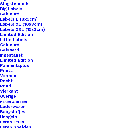
Slagstempels
Big Labels
Gekleurd
Labels L (8x3cm)
Labels XL (10x3cm)
Labels XXL (15x3cm)
Home
Hobby
Limited Edition
Bril Koord Eindjes Per Twee Stuks Aqua Goud
Little Labels
Gekleurd
Gelaserd
Bril Koord Eindjes Per
Ingestanst
Limited Edition
Twee Stuks Aqua
Pannenlaplus
Prints
Goud
Vormen
Recht
Rond
Vierkant
€
0,95
Overige
Haken & Breien
Lederwaren
afmeting:20mm x 6mm.
Babyslofjes
Hengels
8 op voorraad
Leren Etuis
Leren Spelden