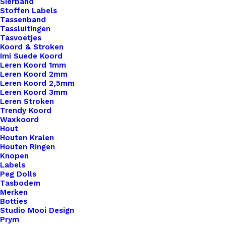
Sierband
Stoffen Labels
Tassenband
Tassluitingen
Tasvoetjes
Koord & Stroken
Imi Suede Koord
Leren Koord 1mm
Leren Koord 2mm
Leren Koord 2,5mm
Leren Koord 3mm
Leren Stroken
Trendy Koord
Waxkoord
Hout
Tule Nude 137cm Breed
Houten Kralen
Houten Ringen
Knopen
Labels
€
2,50
Peg Dolls
Tasbodem
Merken
Botties
Studio Mooi Design
Prym