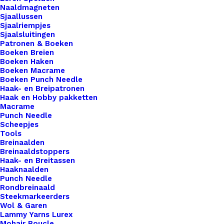
Bril
Naaldmagneten
Sjaallussen
Koord
Sjaalriempjes
Eindjes
Sjaalsluitingen
Patronen & Boeken
Per
Toevoegen aan winkelwagen
Boeken Breien
Twee
Boeken Haken
Boeken Macrame
Stuks
Toevoegen aan verlanglijst
Boeken Punch Needle
Aqua
Haak- en Breipatronen
Haak en Hobby pakketten
Goud
Macrame
Artikelnummer
64660510_bril_koord_eindjes_per_tw
aantal
Punch Needle
Categorie
Hobby
,
Kralen
Scheepjes
Tools
Breinaalden
Breinaaldstoppers
Binnen 1-3 werkdagen verzonden
Haak- en Breitassen
Veilig betalen
Haaknaalden
Punch Needle
Unieke en kwaliteitsproducten
Rondbreinaald
Steekmarkeerders
Wol & Garen
Lammy Yarns Lurex
Overzicht
Mohair Boucle