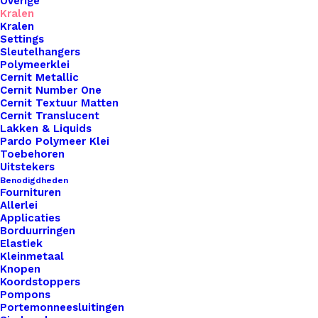
Overige
Kralen
Kralen
Settings
Sleutelhangers
Polymeerklei
Cernit Metallic
Cernit Number One
Cernit Textuur Matten
Felting Machine Met 7 Naalden
Cernit Translucent
Lakken & Liquids
Pardo Polymeer Klei
€
11,60
Toebehoren
Uitstekers
Benodigdheden
Fournituren
Allerlei
Applicaties
Borduurringen
Elastiek
Kleinmetaal
Knopen
Koordstoppers
Pompons
Portemonneesluitingen