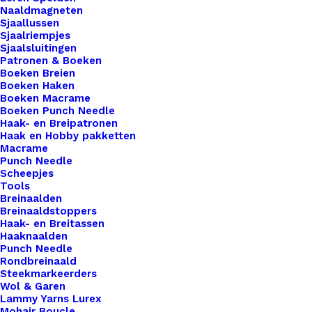
Naaldmagneten
Dopjes
Sjaallussen
4mm
Sjaalriempjes
Toevoegen aan winkelwagen
Sjaalsluitingen
Zilverkleurig
Patronen & Boeken
aantal
Boeken Breien
Toevoegen aan verlanglijst
Boeken Haken
Boeken Macrame
Boeken Punch Needle
Artikelnummer
48788980_metalen_eind_dopjes_4mm_
Haak- en Breipatronen
Haak en Hobby pakketten
Categorie
Hobby
,
Kralen
Macrame
Punch Needle
Scheepjes
Binnen 1-3 werkdagen verzonden
Tools
Breinaalden
Veilig betalen
Breinaaldstoppers
Unieke en kwaliteitsproducten
Haak- en Breitassen
Haaknaalden
Punch Needle
Rondbreinaald
Steekmarkeerders
Overzicht
Wol & Garen
Lammy Yarns Lurex
Mohair Boucle