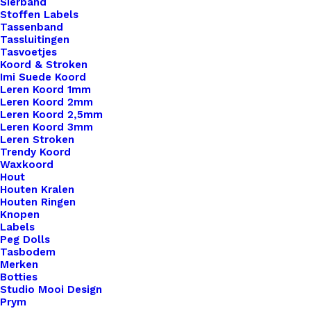
Sierband
Stoffen Labels
Tassenband
Tassluitingen
Tasvoetjes
Koord & Stroken
Imi Suede Koord
Leren Koord 1mm
Leren Koord 2mm
Leren Koord 2,5mm
Leren Koord 3mm
Leren Stroken
Trendy Koord
Pardo Art Klei 500 Violet
Waxkoord
Hout
Houten Kralen
€
2,95
Houten Ringen
Knopen
Labels
Peg Dolls
Tasbodem
Merken
Botties
Studio Mooi Design
Prym