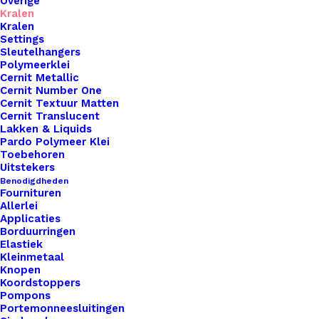
Overige
Kralen
Kralen
Settings
Sleutelhangers
Polymeerklei
Cernit Metallic
Modelleer Penselen Set 5 Stuks
Cernit Number One
Cernit Textuur Matten
Cernit Translucent
€
7,95
Lakken & Liquids
Pardo Polymeer Klei
Toebehoren
Uitstekers
Benodigdheden
Fournituren
Allerlei
Applicaties
Borduurringen
Elastiek
Kleinmetaal
Knopen
Koordstoppers
Pompons
Portemonneesluitingen