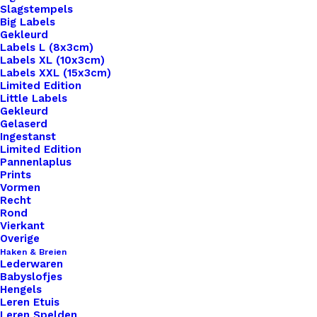
Slagstempels
Big Labels
Gekleurd
Labels L (8x3cm)
Labels XL (10x3cm)
Labels XXL (15x3cm)
Home
Hobby
Limited Edition
Metalen Eind Dopjes 4mm Zilverkleurig
Little Labels
Gekleurd
Gelaserd
Metalen Eind Dopjes
Ingestanst
Limited Edition
4mm Zilverkleurig
Pannenlaplus
Prints
Vormen
€
0,40
Recht
Rond
Vierkant
Geschikt voor de 4mm leren koorden.
Overige
Haken & Breien
Lederwaren
132 op voorraad
Babyslofjes
Hengels
Metalen
Leren Etuis
Leren Spelden
Eind