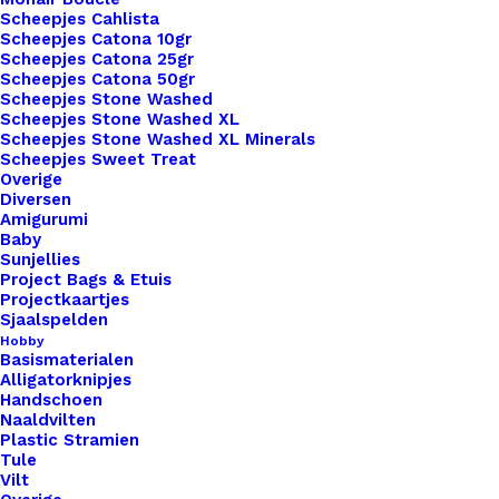
Scheepjes Cahlista
Scheepjes Catona 10gr
Scheepjes Catona 25gr
Scheepjes Catona 50gr
Nog meer leuks!
Scheepjes Stone Washed
Scheepjes Stone Washed XL
Scheepjes Stone Washed XL Minerals
Scheepjes Sweet Treat
Overige
Diversen
Amigurumi
Baby
Sunjellies
Project Bags & Etuis
Projectkaartjes
Sjaalspelden
Hobby
Basismaterialen
Alligatorknipjes
Handschoen
Naaldvilten
Plastic Stramien
Tule
Vilt