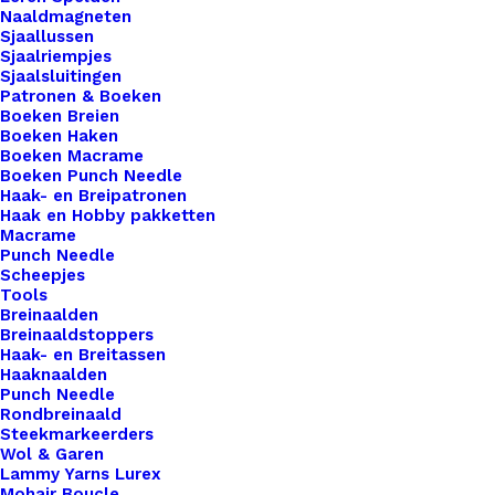
Bril
Naaldmagneten
Sjaallussen
Koord
Sjaalriempjes
Eindjes
Sjaalsluitingen
Patronen & Boeken
Per
Toevoegen aan winkelwagen
Boeken Breien
Twee
Boeken Haken
Boeken Macrame
Stuks
Toevoegen aan verlanglijst
Boeken Punch Needle
Paars
Haak- en Breipatronen
Haak en Hobby pakketten
Zilver
Macrame
Artikelnummer
64660551_bril_koord_eindjes_per_tw
aantal
Punch Needle
Categorie
Hobby
,
Kralen
Scheepjes
Tools
Kleur
Breinaalden
Breinaaldstoppers
Haak- en Breitassen
Binnen 1-3 werkdagen verzonden
Haaknaalden
Punch Needle
Veilig betalen
Rondbreinaald
Unieke en kwaliteitsproducten
Steekmarkeerders
Wol & Garen
Lammy Yarns Lurex
Mohair Boucle