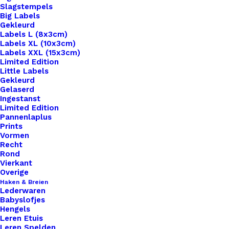
Slagstempels
Big Labels
Gekleurd
Labels L (8x3cm)
Labels XL (10x3cm)
Labels XXL (15x3cm)
Home
Hobby
Limited Edition
Bril Koord Eindjes Per Twee Stuks Paars Zilver
Little Labels
Gekleurd
Gelaserd
Bril Koord Eindjes Per
Ingestanst
Limited Edition
Twee Stuks Paars
Pannenlaplus
Prints
Zilver
Vormen
Recht
Rond
Vierkant
€
0,95
Overige
Haken & Breien
Lederwaren
afmeting:20mm x 6mm.
Babyslofjes
Hengels
8 op voorraad
Leren Etuis
Leren Spelden