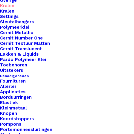
Overige
Kralen
Kralen
Settings
Sleutelhangers
Polymeerklei
Cernit Metallic
Cernit Number One
Cernit Textuur Matten
Cernit Translucent
Pardo Art Klei 650 Turquoise
Lakken & Liquids
Pardo Polymeer Klei
Toebehoren
Uitstekers
€
2,95
Benodigdheden
Fournituren
Allerlei
Applicaties
Borduurringen
Elastiek
Kleinmetaal
Knopen
Koordstoppers
Pompons
Portemonneesluitingen