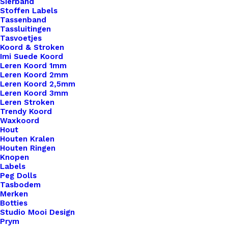
Sierband
Stoffen Labels
Tassenband
Tassluitingen
Tasvoetjes
Koord & Stroken
Imi Suede Koord
Leren Koord 1mm
Leren Koord 2mm
Leren Koord 2,5mm
Leren Koord 3mm
Leren Stroken
Trendy Koord
Waxkoord
Hout
Houten Kralen
Houten Ringen
Bq Puntsteen Ss39 Blue Pacific Opal
Knopen
Labels
Peg Dolls
€
0,20
Tasbodem
Merken
Botties
Studio Mooi Design
Prym