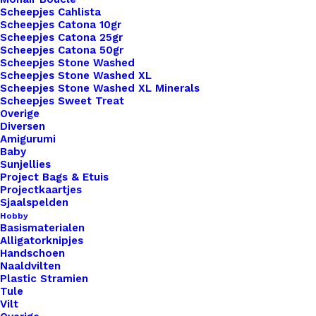
Scheepjes Cahlista
Overzicht
Scheepjes Catona 10gr
Scheepjes Catona 25gr
Scheepjes Catona 50gr
Scheepjes Stone Washed
Scheepjes Stone Washed XL
Scheepjes Stone Washed XL Minerals
Scheepjes Sweet Treat
Nog meer leuks!
Overige
Diversen
Amigurumi
Baby
Sunjellies
Project Bags & Etuis
Projectkaartjes
Sjaalspelden
Hobby
Basismaterialen
Alligatorknipjes
Handschoen
Naaldvilten
Plastic Stramien
Tule
Vilt