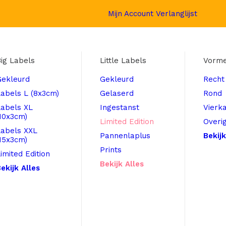
Mijn Account
Verlanglijst
ig Labels
Little Labels
Vorm
Gekleurd
Gekleurd
Recht
abels L (8x3cm)
Gelaserd
Rond
Labels XL
Ingestanst
Vierk
10x3cm)
Limited Edition
Overi
Labels XXL
Pannenlaplus
Bekijk
15x3cm)
Prints
imited Edition
Bekijk Alles
ekijk Alles