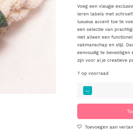
Voeg een vleugje exclusivi
leren labels met schroef
luxueus accent toe te v
een selectie van prachti
niet alleen een function
vakmanschap en stijl. Dan
eenvoudig te bevestigen e
zijn voor al je creatieve p
7 op voorraad
Limited
Edition
Little
Label
To
Met
Bloemen
Toevoegen aan verlang
Print