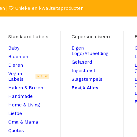
en |
Unieke en kwaliteitsproducten
Standaard Labels
Gepersonaliseerd
B
Baby
Eigen
Logo/Afbeelding
Bloemen
L
Gelaserd
Dieren
Ingestanst
(
Vegan
NIEUW
Labels
Slagstempels
(
Haken & Breien
Bekijk Alles
L
Handmade
B
Home & Living
Liefde
Oma & Mama
Quotes