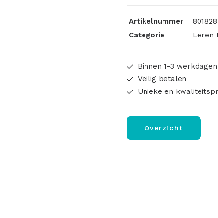
Met
Artikelnummer
801828
Schroef
Categorie
Leren 
10x1,5cm
aantal
Binnen 1-3 werkdagen
Veilig betalen
Unieke en kwaliteitsp
Overzicht