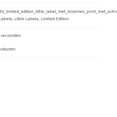
53_limited_edition_little_label_met_bloemen_print_met_sch
Labels
,
Little Labels
,
Limited Edition
 verzonden
roducten