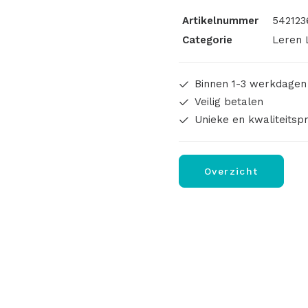
Purple
Artikelnummer
542123
5cm
Categorie
Leren 
aantal
Binnen 1-3 werkdagen
Veilig betalen
Unieke en kwaliteitsp
Overzicht