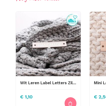
Wit Leren Label Letters Zilver Handmade
€
1,10
€
2,5