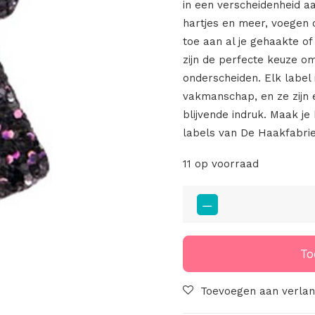
in een verscheidenheid a
hartjes en meer, voegen 
toe aan al je gehaakte o
zijn de perfecte keuze om
onderscheiden. Elk label 
vakmanschap, en ze zijn 
blijvende indruk. Maak j
labels van De Haakfabrie
11 op voorraad
Imi
Leer
Hangers
Engel
To
Met
Glitters
Toevoegen aan verlang
Black-