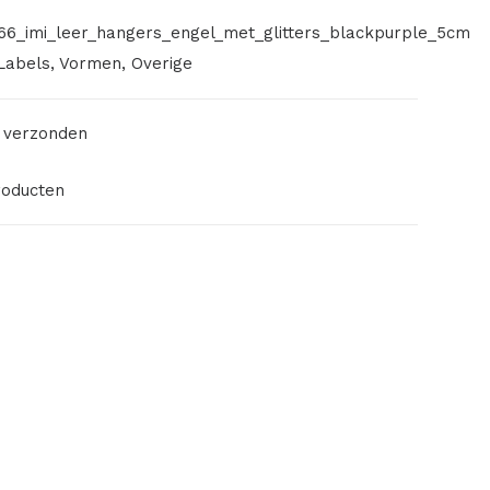
66_imi_leer_hangers_engel_met_glitters_blackpurple_5cm
Labels
,
Vormen
,
Overige
 verzonden
roducten