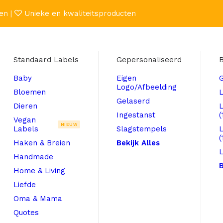
en |
Unieke en kwaliteitsproducten
Standaard Labels
Gepersonaliseerd
B
Baby
Eigen
Logo/Afbeelding
Bloemen
L
Gelaserd
Dieren
Ingestanst
(
Vegan
NIEUW
Labels
Slagstempels
(
Haken & Breien
Bekijk Alles
L
Handmade
B
Home & Living
Liefde
Oma & Mama
Quotes