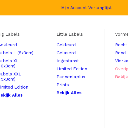
Mijn Account
Verlanglijst
ig Labels
Little Labels
Vorm
Gekleurd
Gekleurd
Recht
abels L (8x3cm)
Gelaserd
Rond
Labels XL
Ingestanst
Vierk
10x3cm)
Limited Edition
Overi
Labels XXL
Pannenlaplus
Bekijk
15x3cm)
Prints
imited Edition
Bekijk Alles
ekijk Alles