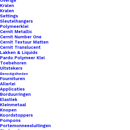
Overige
Kralen
Nog meer leuks!
Kralen
Settings
Sleutelhangers
Polymeerklei
Cernit Metallic
Cernit Number One
Cernit Textuur Matten
Cernit Translucent
Lakken & Liquids
Pardo Polymeer Klei
Toebehoren
Uitstekers
Benodigdheden
Fournituren
Allerlei
Applicaties
Borduurringen
Elastiek
Kleinmetaal
Knopen
Koordstoppers
Pompons
Portemonneesluitingen