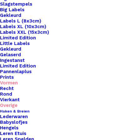
Slagstempels
Big Labels
Gekleurd
Labels L (8x3cm)
Labels XL (10x3cm)
Labels XXL (15x3cm)
Home
Leren Labels
Leren Strikje Grijs Groen
Limited Edition
Little Labels
Leren Strikje Grijs
Gekleurd
Gelaserd
Ingestanst
Groen
Limited Edition
Pannenlaplus
Prints
€
2,25
Vormen
Recht
Rond
Breng een vleugje persoonlijkheid en
Vierkant
vakmanschap aan je handgemaakte creaties met
Overige
Haken & Breien
onze prachtige leren labels van De Haakfabriek!
Lederwaren
Beschikbaar in een verscheidenheid aan vormen,
Babyslofjes
Hengels
waaronder rond, vierkant, sterren, hartjes en
Leren Etuis
meer, voegen onze labels een unieke en
Leren Spelden