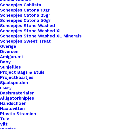
Scheepjes Cahlista
Toevoegen aan verlanglijst
Scheepjes Catona 10gr
Scheepjes Catona 25gr
Scheepjes Catona 50gr
Scheepjes Stone Washed
Artikelnummer
59746797_leren_strikje_grijs_groen
Scheepjes Stone Washed XL
Categorie
Leren Labels
,
Vormen
,
Overige
Scheepjes Stone Washed XL Minerals
Scheepjes Sweet Treat
Kleur
Overige
Diversen
Amigurumi
Binnen 1-3 werkdagen verzonden
Baby
Sunjellies
Veilig betalen
Project Bags & Etuis
Unieke en kwaliteitsproducten
Projectkaartjes
Sjaalspelden
Hobby
Basismaterialen
Alligatorknipjes
Overzicht
Handschoen
Naaldvilten
Plastic Stramien
Tule
Vilt