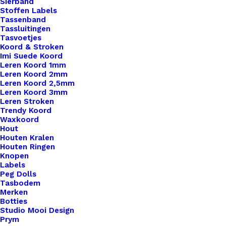
Sierband
Stoffen Labels
Tassenband
Ronde Label Met 4 Gaatjes 45mm Rendier
Tassluitingen
Tasvoetjes
Koord & Stroken
Imi Suede Koord
€
3,00
Leren Koord 1mm
Leren Koord 2mm
Leren Koord 2,5mm
Leren Koord 3mm
Leren Stroken
Trendy Koord
Waxkoord
Hout
Houten Kralen
Houten Ringen
Knopen
Labels
Peg Dolls
Tasbodem
Merken
Botties
Studio Mooi Design
Prym