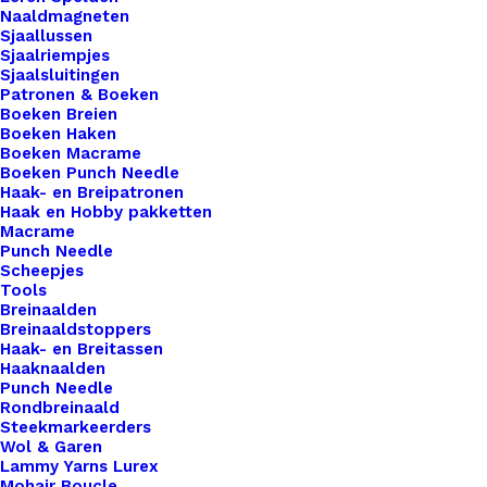
Naaldmagneten
professionele afwerking toe aan al je gehaakte of
Sjaallussen
gebreide creaties. Onze hoogwaardige leren
Sjaalriempjes
Sjaalsluitingen
labels zijn de perfecte keuze om je creativiteit te
Patronen & Boeken
benadrukken en je werk te onderscheiden. Elk
Boeken Breien
label is zorgvuldig vervaardigd met oog voor detail
Boeken Haken
Boeken Macrame
en vakmanschap, en ze zijn eenvoudig te
Boeken Punch Needle
bevestigen aan je projecten voor een blijvende
Haak- en Breipatronen
Haak en Hobby pakketten
indruk. Maak je handgemaakte items nog specialer
Macrame
met onze leren labels van De Haakfabriek. Strikje
Punch Needle
Scheepjes
4cm breed
Tools
Breinaalden
20 op voorraad
Breinaaldstoppers
Haak- en Breitassen
Leren
Haaknaalden
Punch Needle
Strikje
Rondbreinaald
Grijs
Steekmarkeerders
Wol & Garen
Groen
Toevoegen aan winkelwagen
Lammy Yarns Lurex
aantal
Mohair Boucle