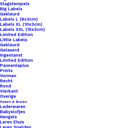
Slagstempels
Big Labels
Gekleurd
Labels L (8x3cm)
Labels XL (10x3cm)
Labels XXL (15x3cm)
Limited Edition
Little Labels
Gekleurd
Gelaserd
Ingestanst
Limited Edition
Pannenlaplus
Prints
Home
Benodigdheden
Merken
Vormen
Koelkast Magneet Retro 010
Recht
Rond
Koelkast Magneet
Vierkant
Overige
Retro 010
Haken & Breien
Lederwaren
Babyslofjes
Hengels
€
5,95
Leren Etuis
Leren Spelden