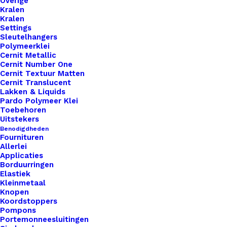
Overige
Unieke en kwaliteitsproducten
Kralen
Kralen
Settings
Sleutelhangers
Overzicht
Polymeerklei
Cernit Metallic
Cernit Number One
Cernit Textuur Matten
Cernit Translucent
Lakken & Liquids
Pardo Polymeer Klei
Toebehoren
Nog meer leuks!
Uitstekers
Benodigdheden
Fournituren
Allerlei
Applicaties
Borduurringen
Elastiek
Kleinmetaal
Knopen
Koordstoppers
Pompons
Portemonneesluitingen