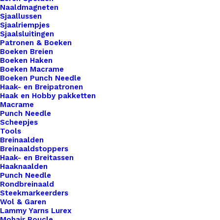
Naaldmagneten
Onze producten worden met zorg en precisie
Sjaallussen
vervaardigd met behulp van moderne 3D-print
Sjaalriempjes
Sjaalsluitingen
technologie. Dit stelt ons in staat om unieke
Patronen & Boeken
ontwerpen te creëren met oog voor detail,
Boeken Breien
Boeken Haken
kwaliteit en functionaliteit. Elk item wordt laag
Boeken Macrame
voor laag opgebouwd, wat zorgt voor een
Boeken Punch Needle
Haak- en Breipatronen
bijzonder en eigentijds karakter dat je niet snel
Haak en Hobby pakketten
ergens anders vindt.
Macrame
Punch Needle
Daarnaast kiezen we bewust voor duurzaamheid.
Scheepjes
Tools
Onze producten worden gemaakt van een
Breinaalden
kunststof op basis van plantaardige grondstoffen
Breinaaldstoppers
Haak- en Breitassen
(PLA). Dit materiaal is afkomstig van hernieuwbare
Haaknaalden
bronnen zoals maïs of suikerriet en is daarmee
Punch Needle
Rondbreinaald
een milieubewuster alternatief voor traditionele
Steekmarkeerders
kunststoffen.
Wol & Garen
Lammy Yarns Lurex
Mohair Boucle