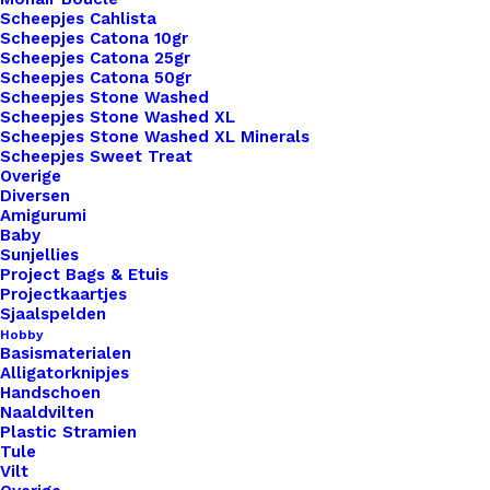
Zo combineer je met onze 3D-geprinte producten
Scheepjes Cahlista
innovatie, stijl én een verantwoorde keuze.
Scheepjes Catona 10gr
Scheepjes Catona 25gr
1 op voorraad
Scheepjes Catona 50gr
Scheepjes Stone Washed
Scheepjes Stone Washed XL
Koelkast
Scheepjes Stone Washed XL Minerals
Magneet
Scheepjes Sweet Treat
Overige
Retro
Diversen
010
Amigurumi
Toevoegen aan winkelwagen
Baby
aantal
Sunjellies
Project Bags & Etuis
Toevoegen aan verlanglijst
Projectkaartjes
Sjaalspelden
Hobby
Artikelnummer
Koelkast_Magneet_Retro_010
Basismaterialen
Alligatorknipjes
Categorie
Merken
,
Studio Mooi Design
Handschoen
Naaldvilten
Plastic Stramien
Binnen 1-3 werkdagen verzonden
Tule
Vilt
Veilig betalen