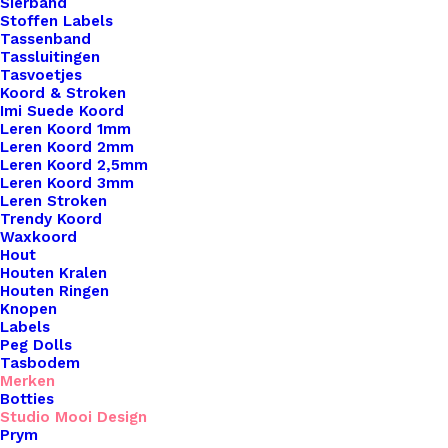
Sierband
Stoffen Labels
Tassenband
Tassluitingen
Tasvoetjes
Koord & Stroken
Imi Suede Koord
Leren Koord 1mm
Leren Koord 2mm
Leren Koord 2,5mm
Leren Koord 3mm
Leren Stroken
Trendy Koord
Waxkoord
Paas Decoratie staand roze
Hout
Houten Kralen
Houten Ringen
€
6,95
Knopen
Labels
Peg Dolls
Tasbodem
Merken
Botties
Studio Mooi Design
Prym