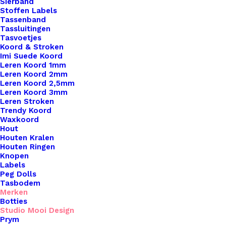
Sierband
Stoffen Labels
Tassenband
Tassluitingen
Tasvoetjes
Koord & Stroken
Imi Suede Koord
Leren Koord 1mm
Leren Koord 2mm
Leren Koord 2,5mm
Leren Koord 3mm
Leren Stroken
Trendy Koord
Raamhanger Lila Pasen
Waxkoord
Hout
Houten Kralen
€
5,95
Houten Ringen
Knopen
Labels
Peg Dolls
Tasbodem
Merken
Botties
Studio Mooi Design
Prym