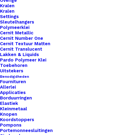
Overige
Kralen
Kralen
Settings
Sleutelhangers
Polymeerklei
Cernit Metallic
Kaarsje zwart met Ei Love You
Cernit Number One
Cernit Textuur Matten
Cernit Translucent
€
4,95
Lakken & Liquids
Pardo Polymeer Klei
Toebehoren
Uitstekers
Benodigdheden
Fournituren
Allerlei
Applicaties
Borduurringen
Elastiek
Kleinmetaal
Knopen
Koordstoppers
Pompons
Portemonneesluitingen