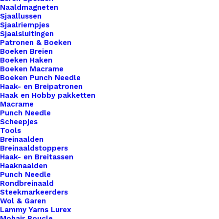
Naaldmagneten
met
Sjaallussen
Ei
Sjaalriempjes
Toevoegen aan winkelwagen
Sjaalsluitingen
Love
Patronen & Boeken
You
Boeken Breien
Toevoegen aan verlanglijst
Boeken Haken
aantal
Boeken Macrame
Boeken Punch Needle
Artikelnummer
Kaarsje_groen_met_ei_love_you
Haak- en Breipatronen
Haak en Hobby pakketten
Categorie
Merken
,
Studio Mooi Design
Macrame
Punch Needle
Scheepjes
Binnen 1-3 werkdagen verzonden
Tools
Breinaalden
Veilig betalen
Breinaaldstoppers
Unieke en kwaliteitsproducten
Haak- en Breitassen
Haaknaalden
Punch Needle
Rondbreinaald
Steekmarkeerders
Overzicht
Wol & Garen
Lammy Yarns Lurex
Mohair Boucle