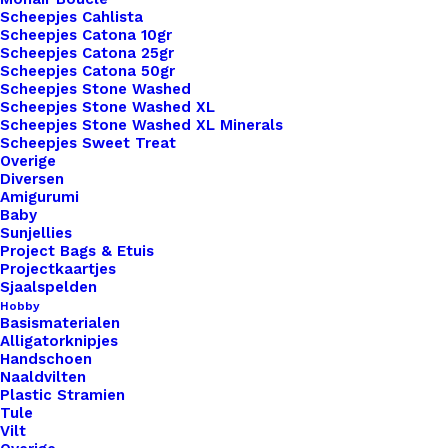
Scheepjes Cahlista
Scheepjes Catona 10gr
Scheepjes Catona 25gr
Scheepjes Catona 50gr
Nog meer leuks!
Scheepjes Stone Washed
Scheepjes Stone Washed XL
Scheepjes Stone Washed XL Minerals
Scheepjes Sweet Treat
Overige
Diversen
Amigurumi
Baby
Sunjellies
Project Bags & Etuis
Projectkaartjes
Sjaalspelden
Hobby
Basismaterialen
Alligatorknipjes
Handschoen
Naaldvilten
Plastic Stramien
Tule
Vilt