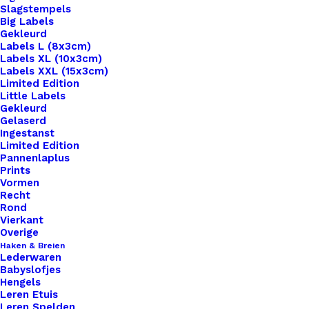
Slagstempels
Big Labels
Gekleurd
Labels L (8x3cm)
Labels XL (10x3cm)
Labels XXL (15x3cm)
Home
Benodigdheden
Merken
Limited Edition
Kaarsje groen met Ei Love You
Little Labels
Gekleurd
Gelaserd
Kaarsje groen met Ei
Ingestanst
Limited Edition
Love You
Pannenlaplus
Prints
Vormen
€
4,95
Recht
Rond
Vierkant
12 uur brand geluk met dit schattige kaarsje
Overige
Haken & Breien
Lederwaren
1 op voorraad
Babyslofjes
Hengels
Kaarsje
Leren Etuis
Leren Spelden
groen