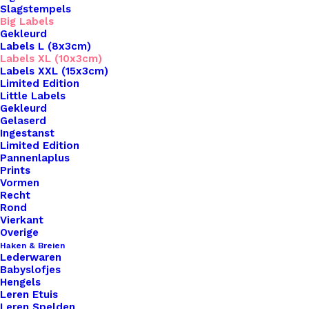
Slagstempels
Big Labels
Gekleurd
Labels L (8x3cm)
Labels XL (10x3cm)
Labels XXL (15x3cm)
Home
Leren Labels
Limited Edition
Kerstman Big Labels Met Drukknoop 10x3cm
Little Labels
Gekleurd
Gelaserd
Kerstman Big Labels
Ingestanst
Limited Edition
Met Drukknoop
Pannenlaplus
Prints
10x3cm
Vormen
Recht
Rond
Vierkant
€
3,50
Overige
Haken & Breien
Lederwaren
Wil je je handgemaakte haak- en breiwerken naar
Babyslofjes
een hoger niveau tillen? Overweeg dan onze
Hengels
Leren Etuis
prachtige leren labels, de perfecte finishing touch
Leren Spelden