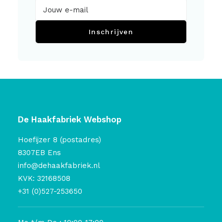
Inschrijven
De Haakfabriek Webshop
Hoefijzer 8 (postadres)
8307EB Ens
info@dehaakfabriek.nl
KVK: 32168508
+31 (0)527-253650