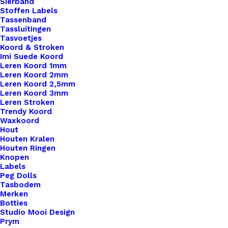
Sierband
Stoffen Labels
Tassenband
Tassluitingen
Tasvoetjes
Koord & Stroken
Imi Suede Koord
Leren Koord 1mm
Leren Koord 2mm
Leren Koord 2,5mm
Leren Koord 3mm
Leren Stroken
Trendy Koord
Waxkoord
Hout
Houten Kralen
Houten Ringen
Knopen
Leren Label Handmade Met Haaknaald (Groot)
Labels
Peg Dolls
Tasbodem
Merken
€
1,00
Botties
Studio Mooi Design
Prym