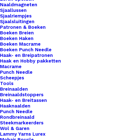
voor al je creaties. Met onze labels voeg je niet
Naaldmagneten
alleen een professionele uitstraling toe aan je
Sjaallussen
Sjaalriempjes
werk, maar ook een persoonlijk tintje dat jouw
Sjaalsluitingen
ambachtelijke meesterwerken onderscheidt van
Patronen & Boeken
Boeken Breien
de rest. Voor de bewuste haak- en breisters onder
Boeken Haken
ons bieden we ook een assortiment vegan leren
Boeken Macrame
Boeken Punch Needle
labels aan die volledig diervriendelijk zijn.
Haak- en Breipatronen
Gemaakt van hoogwaardig synthetisch materiaal,
Haak en Hobby pakketten
Macrame
zijn deze labels een milieuvriendelijk alternatief
Punch Needle
voor traditioneel leer, zonder concessies te doen
Scheepjes
aan stijl of kwaliteit.
Tools
Breinaalden
Breinaaldstoppers
Kleur
*
Haak- en Breitassen
Haaknaalden
Punch Needle
Rondbreinaald
Steekmarkeerders
Wol & Garen
Lammy Yarns Lurex
Mohair Boucle