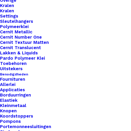
Overige
Kralen
Binnen 1-3 werkdagen verzonden
Kralen
Settings
Veilig betalen
Sleutelhangers
Unieke en kwaliteitsproducten
Polymeerklei
Cernit Metallic
Cernit Number One
Cernit Textuur Matten
Cernit Translucent
Overzicht
Lakken & Liquids
Pardo Polymeer Klei
Toebehoren
Uitstekers
Benodigdheden
Fournituren
Allerlei
Nog meer leuks!
Applicaties
Borduurringen
Elastiek
Kleinmetaal
Knopen
Koordstoppers
Pompons
Portemonneesluitingen