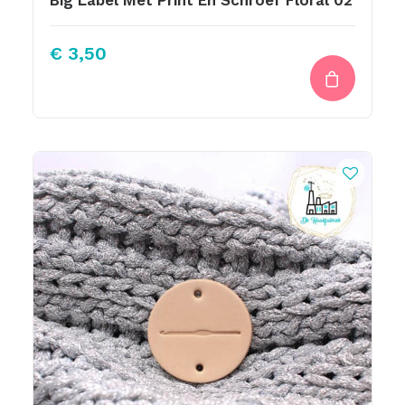
Big Label Met Print En Schroef Floral 02
€
3,50