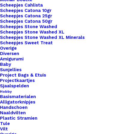
Scheepjes Cahlista
1x
Kerstman Big Labels Met Drukknoop
€ 3,50
Scheepjes Catona 10gr
10x3cm
Scheepjes Catona 25gr
Scheepjes Catona 50gr
Scheepjes Stone Washed
Scheepjes Stone Washed XL
Subtotaal
€ 3,50
Scheepjes Stone Washed XL Minerals
Scheepjes Sweet Treat
Overige
Diversen
Kerstman
Amigurumi
Big
Baby
Sunjellies
Labels
Project Bags & Etuis
Met
Projectkaartjes
Toevoegen aan winkelwagen
Sjaalspelden
Drukknoop
Hobby
10x3cm
Basismaterialen
Toevoegen aan verlanglijst
Alligatorknipjes
aantal
Handschoen
Naaldvilten
Artikelnummer
50470612_kerstman_big_labels_met
Plastic Stramien
Tule
Categorie
Leren Labels
,
Big Labels
,
Labels XL 
Vilt