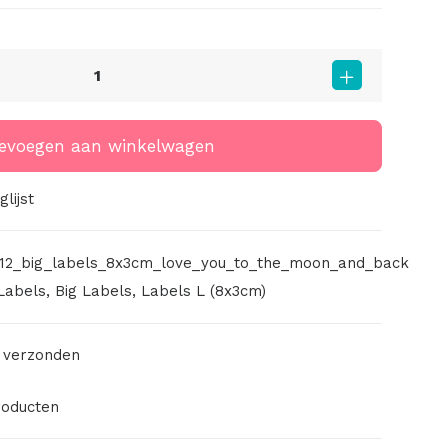
evoegen aan winkelwagen
lijst
12_big_labels_8x3cm_love_you_to_the_moon_and_back
Labels
,
Big Labels
,
Labels L (8x3cm)
 verzonden
roducten