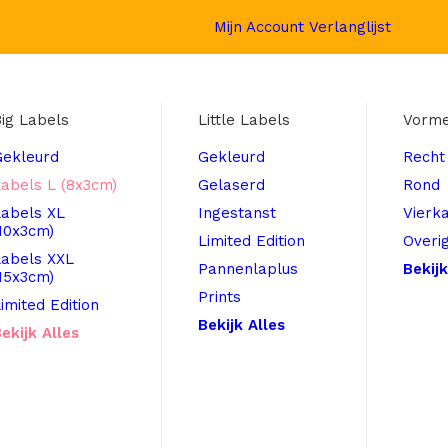
Mijn Account
Verlanglijst
ig Labels
Little Labels
Vorm
Gekleurd
Gekleurd
Recht
abels L (8x3cm)
Gelaserd
Rond
Labels XL
Ingestanst
Vierk
10x3cm)
Limited Edition
Overi
Labels XXL
Pannenlaplus
Bekijk
15x3cm)
Prints
imited Edition
Bekijk Alles
ekijk Alles