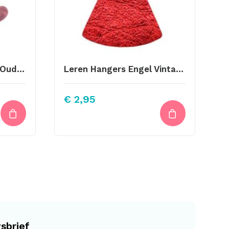
Leren Hartjes 8 Stuks Oud Roze Krokoprint
Leren Hangers Engel Vintage Metallic Red 50X45mm
€
2,95
sbrief