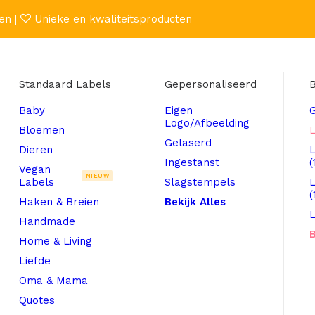
en |
Unieke en kwaliteitsproducten
Standaard Labels
Gepersonaliseerd
B
Baby
Eigen
Logo/Afbeelding
Bloemen
L
Gelaserd
Dieren
Ingestanst
(
Vegan
NIEUW
Labels
Slagstempels
(
Haken & Breien
Bekijk Alles
L
Handmade
B
Home & Living
Liefde
Oma & Mama
Quotes