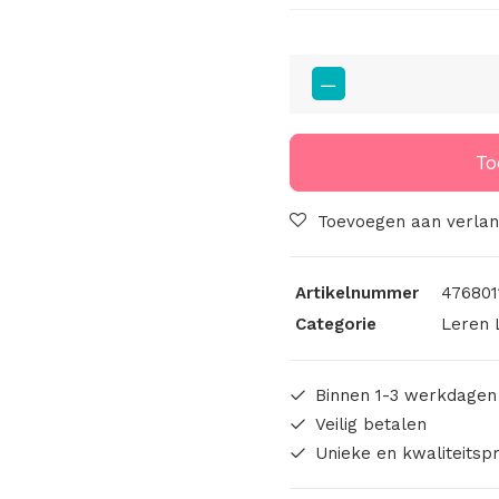
Big
Labels
8x3cm
Love
To
You
To
Toevoegen aan verlang
The
Moon
Artikelnummer
476801
And
Categorie
Leren 
Back
aantal
Binnen 1-3 werkdagen
Veilig betalen
Unieke en kwaliteitsp