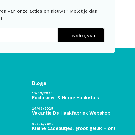
jven van onze acties en nieuws? Meldt je dan
f.
Inschrijven
Blogs
10/09/2025
Exclusieve & Hippe Haaketuis
24/06/2025
Vakantie De Haakfabriek Webshop
06/06/2025
Kleine cadeautjes, groot geluk – ontdek de 