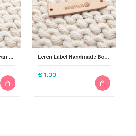
Leren Label Sweet Dreams (V)
Leren Label Handmade Bolletje Wol
€
1,00