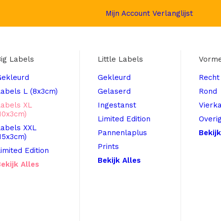
Mijn Account
Verlanglijst
ig Labels
Little Labels
Vorm
Gekleurd
Gekleurd
Recht
abels L (8x3cm)
Gelaserd
Rond
Labels XL
Ingestanst
Vierk
10x3cm)
Limited Edition
Overi
Labels XXL
Pannenlaplus
Bekijk
15x3cm)
Prints
imited Edition
Bekijk Alles
ekijk Alles