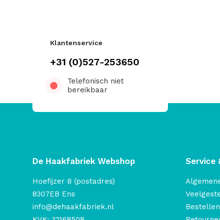
Klantenservice
+31 (0)527-253650
Telefonisch niet
bereikbaar
De Haakfabriek Webshop
Service 
Hoefijzer 8 (postadres)
Algemen
8307EB Ens
Veelgest
info@dehaakfabriek.nl
Bestellen
KVK: 32168508
Retourner