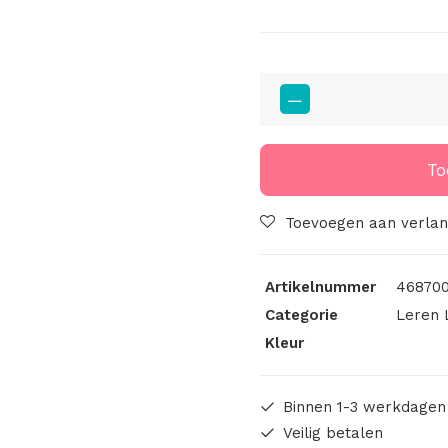
Gemaakt
Door
Mama
Big
To
Labels
Met
Toevoegen aan verlang
Drukknoop
10x3cm
Artikelnummer
46870
Cognac
Categorie
Leren 
aantal
Kleur
Binnen 1-3 werkdagen
Veilig betalen