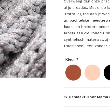
Overweeg dan onze pracht
al je creaties. Met onze 
uitstraling toe aan je we
ambachtelijke meesterwe
haak- en breisters onder
labels aan die volledig d
synthetisch materiaal, zij
traditioneel leer, zonder 
Kleur
*
1x
Gemaakt Door Mama B