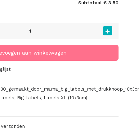
Subtotaal
€ 3,50
evoegen aan winkelwagen
lijst
030_gemaakt_door_mama_big_labels_met_drukknoop_10x3c
Labels
,
Big Labels
,
Labels XL (10x3cm)
 verzonden