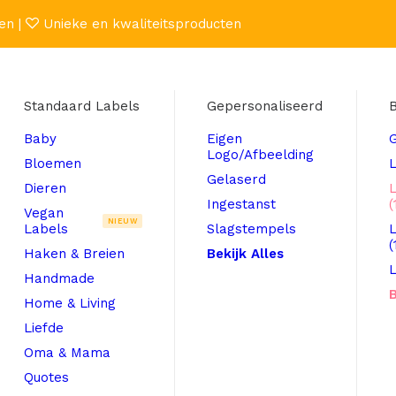
en |
Unieke en kwaliteitsproducten
Standaard Labels
Gepersonaliseerd
B
Baby
Eigen
Logo/Afbeelding
Bloemen
L
Gelaserd
Dieren
Ingestanst
(
Vegan
NIEUW
Labels
Slagstempels
(
Haken & Breien
Bekijk Alles
L
Handmade
B
Home & Living
Liefde
Oma & Mama
Quotes