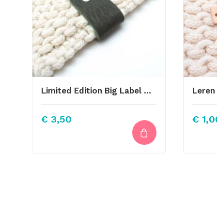
Limited Edition Big Label Donker Groen Met Schroef 10x3cm
Leren
€
3,50
€
1,0