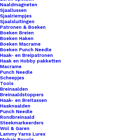
Naaldmagneten
haak- en breiwerken naar een hoger niveau te
Sjaallussen
tillen? Onze leren Little Labels zijn de perfecte
Sjaalriempjes
Sjaalsluitingen
keuze om jouw creaties te voorzien van een
Patronen & Boeken
onderscheidend en professioneel tintje. Wat onze
Boeken Breien
Boeken Haken
Little Labels echt bijzonder maakt, is hun formaat
Boeken Macrame
en opvallende aanwezigheid. Deze smalle labels
Boeken Punch Needle
Haak- en Breipatronen
zijn perfect om je haak- en breiwerk te markeren
Haak en Hobby pakketten
en een statement te maken met je creaties. Of je
Macrame
Punch Needle
nu een deken, trui, tas of ander handgemaakt item
Scheepjes
maakt, onze Little labels zullen gegarandeerd de
Tools
aandacht trekken. Bij De Haakfabriek Webshop
Breinaalden
Breinaaldstoppers
bieden we een verscheidenheid aan
Haak- en Breitassen
bevestigingsopties voor onze leren Little Labels,
Haaknaalden
Punch Needle
waaronder drukknopen, schroefsluitingen,
Rondbreinaald
aannaaien en leren vetersluitingen. Of je nu de
Steekmarkeerders
Wol & Garen
voorkeur geeft aan een snelle en eenvoudige
Lammy Yarns Lurex
bevestiging met drukknopen, een veilige
Mohair Boucle