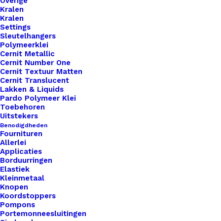
Overige
Kralen
Kralen
Vorm
*
Settings
Sleutelhangers
Polymeerklei
Cernit Metallic
Cernit Number One
Cernit Textuur Matten
Cernit Translucent
Lakken & Liquids
Pardo Polymeer Klei
1x
Little Label Live Love Create
€ 1,00
Toebehoren
Uitstekers
Benodigdheden
Subtotaal
€ 1,00
Fournituren
Allerlei
Applicaties
Borduurringen
Little
Elastiek
Kleinmetaal
Label
Knopen
Live
Koordstoppers
Pompons
Love
Toevoegen aan winkelwagen
Portemonneesluitingen
Create