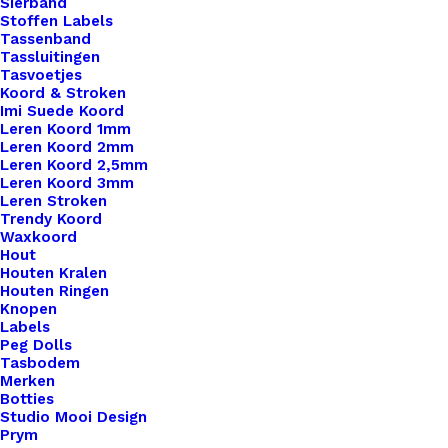
Sierband
Stoffen Labels
aantal
Toevoegen aan verlanglijst
Tassenband
Tassluitingen
Tasvoetjes
Koord & Stroken
Artikelnummer
51337007_little_label_live_love_creat
Imi Suede Koord
Leren Labels
,
Little Labels
,
Leren Koord 1mm
Categorie
Ingestanst
Leren Koord 2mm
Leren Koord 2,5mm
Leren Koord 3mm
Leren Stroken
Binnen 1-3 werkdagen verzonden
Trendy Koord
Veilig betalen
Waxkoord
Hout
Unieke en kwaliteitsproducten
Houten Kralen
Houten Ringen
Knopen
Labels
Overzicht
Peg Dolls
Tasbodem
Merken
Botties
Studio Mooi Design
Prym