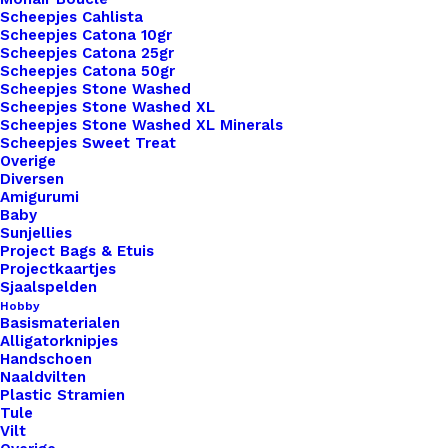
Scheepjes Cahlista
bevestiging met schroeven, of een meer
Scheepjes Catona 10gr
traditionele look met aannaaien of vetersluiting,
Scheepjes Catona 25gr
wij hebben de perfecte optie voor jou. Onze leren
Scheepjes Catona 50gr
Scheepjes Stone Washed
Little labels zijn gemaakt van hoogwaardig leer,
Scheepjes Stone Washed XL
wat zorgt voor duurzaamheid en een luxe
Scheepjes Stone Washed XL Minerals
Scheepjes Sweet Treat
uitstraling. Bovendien bieden we een breed scala
Overige
aan lettertypen, kleuren en personalisatieopties,
Diversen
Amigurumi
zodat je jouw labels kunt aanpassen aan jouw
Baby
unieke stijl en merk. Ontdek vandaag nog de
Sunjellies
Project Bags & Etuis
mogelijkheden van onze leren Little Labels en
Projectkaartjes
geef je haak- en breiwerk de finishing touch die
Sjaalspelden
het verdient. Bestel nu en maak indruk met je
Hobby
Basismaterialen
creatieve meesterwerken!
Alligatorknipjes
Handschoen
Naaldvilten
Kleur
*
Plastic Stramien
Tule
Vilt