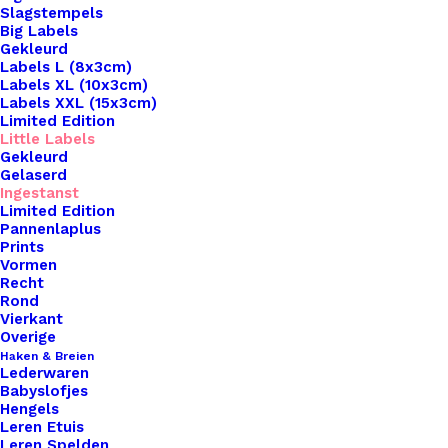
Slagstempels
Big Labels
Gekleurd
Labels L (8x3cm)
Labels XL (10x3cm)
Labels XXL (15x3cm)
Limited Edition
Little Labels
Gekleurd
Gelaserd
Ingestanst
Limited Edition
Pannenlaplus
Prints
Home
Leren Labels
Little Label Live Love Create
Vormen
Recht
Little Label Live Love
Rond
Vierkant
Create
Overige
Haken & Breien
Lederwaren
€
1,00
Babyslofjes
Hengels
Leren Etuis
Leren Spelden
Op zoek naar een manier om je handgemaakte