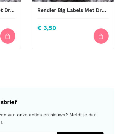
Vogeltje Big Labels Met Drukknoop 10x3cm
Rendier Big Labels Met Drukknoop 10x3cm Naturel
€
3,50
sbrief
jven van onze acties en nieuws? Meldt je dan
f.