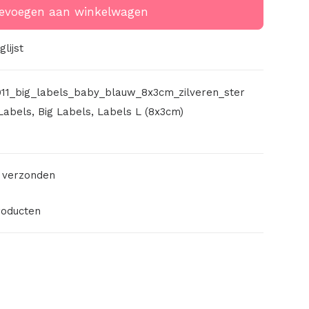
evoegen aan winkelwagen
lijst
11_big_labels_baby_blauw_8x3cm_zilveren_ster
Labels
,
Big Labels
,
Labels L (8x3cm)
 verzonden
roducten