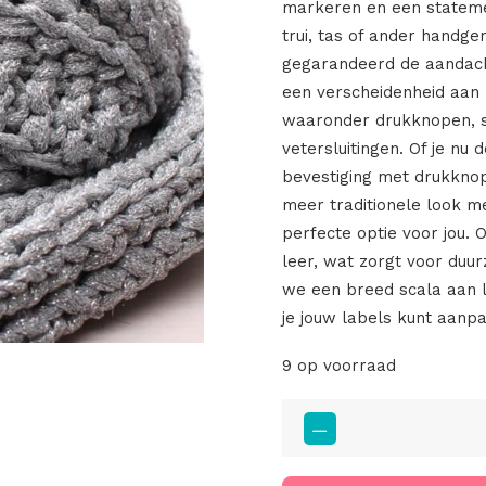
markeren en een statemen
trui, tas of ander handg
gegarandeerd de aandach
een verscheidenheid aan 
waaronder drukknopen, sc
vetersluitingen. Of je nu
bevestiging met drukknop
meer traditionele look me
perfecte optie voor jou.
leer, wat zorgt voor duur
we een breed scala aan l
je jouw labels kunt aanpa
9 op voorraad
Big
Labels
Baby