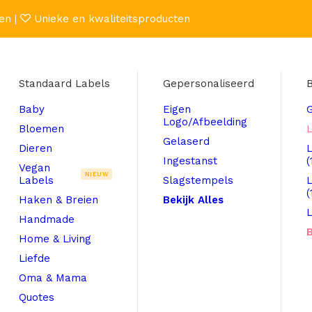
en |
Unieke en kwaliteitsproducten
Standaard Labels
Gepersonaliseerd
B
Baby
Eigen
Logo/Afbeelding
Bloemen
L
Gelaserd
Dieren
Ingestanst
(
Vegan
NIEUW
Labels
Slagstempels
(
Haken & Breien
Bekijk Alles
L
Handmade
B
Home & Living
Liefde
Oma & Mama
Quotes