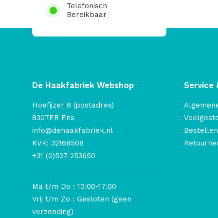
Telefonisch
Bereikbaar
De Haakfabriek Webshop
Service 
Hoefijzer 8 (postadres)
Algemen
8307EB Ens
Veelgest
info@dehaakfabriek.nl
Bestellen
KVK: 32168508
Retourner
+31 (0)527-253650
Ma t/m Do : 10:00-17:00
Vrij t/m Zo : Gesloten (geen
verzending)