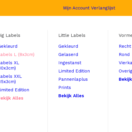
Mijn Account
Verlanglijst
ig Labels
Little Labels
Vorm
Gekleurd
Gekleurd
Recht
abels L (8x3cm)
Gelaserd
Rond
Labels XL
Ingestanst
Vierk
10x3cm)
Limited Edition
Overi
Labels XXL
Pannenlaplus
Bekijk
15x3cm)
Prints
imited Edition
Bekijk Alles
ekijk Alles