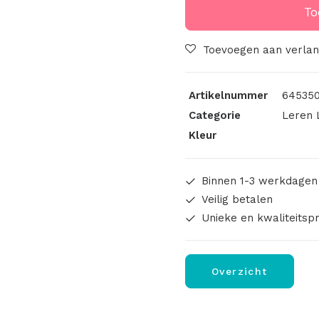
Blauw
To
8x3cm
Zilveren
Toevoegen aan verlang
Ster
aantal
Artikelnummer
645350
Categorie
Leren 
Kleur
Binnen 1-3 werkdagen
Veilig betalen
Unieke en kwaliteitsp
Overzicht