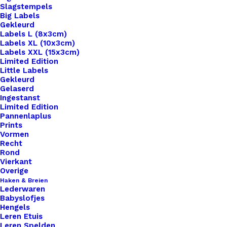
Slagstempels
Big Labels
Gekleurd
Labels L (8x3cm)
Labels XL (10x3cm)
Labels XXL (15x3cm)
Home
Benodigdheden
Limited Edition
Applicatie Patch Oog 8×8,5cm
Little Labels
Gekleurd
Gelaserd
Applicatie Patch Oog
Ingestanst
Limited Edition
8×8,5cm
Pannenlaplus
Prints
Vormen
€
2,50
Recht
Rond
Vierkant
Deze patches zijn helemaal hot! Strijk de patches
Overige
Haken & Breien
op je gehaakte sjaal of tas.Leg een vochtige
Lederwaren
theedoek over de patch voordat je de patch erop
Babyslofjes
Hengels
strijkt. Het is ook mogelijk om bakpapier te
Leren Etuis
gebruiken. Onder de patch zit lijm die zorgt dat de
Leren Spelden