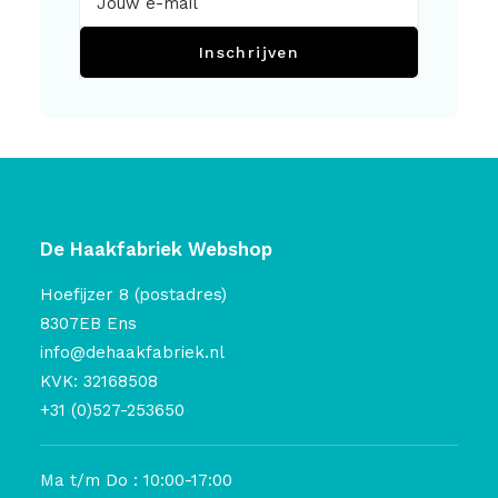
Inschrijven
De Haakfabriek Webshop
Hoefijzer 8 (postadres)
8307EB Ens
info@dehaakfabriek.nl
KVK: 32168508
+31 (0)527-253650
Ma t/m Do : 10:00-17:00