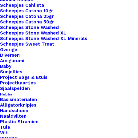
Scheepjes Cahlista
Binnen 1-3 werkdagen verzonden
Scheepjes Catona 10gr
Veilig betalen
Scheepjes Catona 25gr
Unieke en kwaliteitsproducten
Scheepjes Catona 50gr
Scheepjes Stone Washed
Scheepjes Stone Washed XL
Scheepjes Stone Washed XL Minerals
Scheepjes Sweet Treat
Overzicht
Overige
Diversen
Amigurumi
Baby
Sunjellies
Project Bags & Etuis
Projectkaartjes
Nog meer leuks!
Sjaalspelden
Hobby
Basismaterialen
Alligatorknipjes
Handschoen
Naaldvilten
Plastic Stramien
Tule
Vilt