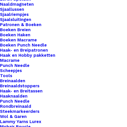
Naaldmagneten
patch blijft zitten. Als de patch alsnog niet goed
Sjaallussen
vastzit, kun je deze altijd nog met een paar
Sjaalriempjes
steekjes vast naaien.
Sjaalsluitingen
Patronen & Boeken
Boeken Breien
5 op voorraad
Boeken Haken
Boeken Macrame
Applicatie
Boeken Punch Needle
Haak- en Breipatronen
Patch
Haak en Hobby pakketten
Oog
Macrame
Punch Needle
8x8,5cm
Toevoegen aan winkelwagen
Scheepjes
aantal
Tools
Breinaalden
Toevoegen aan verlanglijst
Breinaaldstoppers
Haak- en Breitassen
Haaknaalden
Artikelnummer
81921173_applicatie_patch_oog_8x85
Punch Needle
Rondbreinaald
Benodigdheden
,
Fournituren
,
Steekmarkeerders
Categorie
Applicaties
Wol & Garen
Lammy Yarns Lurex
Mohair Boucle