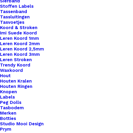
Sierband
Stoffen Labels
Tassenband
Tassluitingen
Tasvoetjes
Koord & Stroken
Imi Suede Koord
Leren Koord 1mm
Leren Koord 2mm
Leren Koord 2,5mm
Leren Koord 3mm
Leren Stroken
Trendy Koord
Waxkoord
Hout
Houten Kralen
Houten Ringen
Knopen
Labels
Peg Dolls
Tasbodem
Merken
Botties
Studio Mooi Design
Televisie Nostalgische Series
Prym