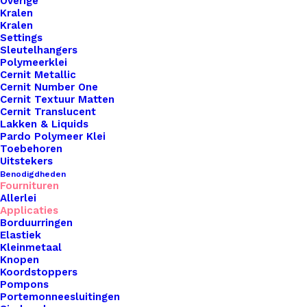
Overige
Kralen
Kralen
Settings
Sleutelhangers
Polymeerklei
Cernit Metallic
Cernit Number One
Cernit Textuur Matten
Cernit Translucent
Lakken & Liquids
Pardo Polymeer Klei
Toebehoren
Uitstekers
Benodigdheden
Fournituren
Allerlei
Applicaties
Koord Elastiek Grijs 1 Meter 1,5mm Breed
Borduurringen
Elastiek
Kleinmetaal
€
0,80
Knopen
Koordstoppers
Pompons
Portemonneesluitingen