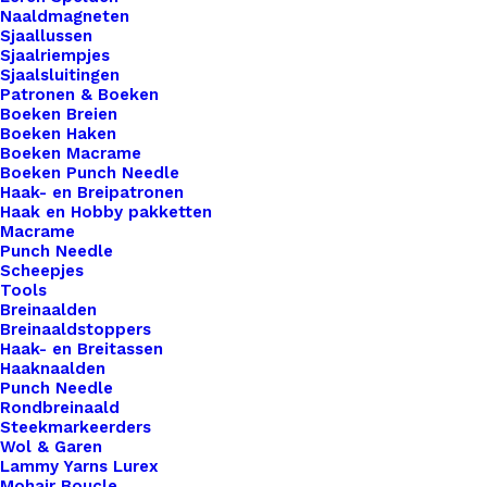
Naaldmagneten
creaties met onze hippe houten knoopjes voorzien
Sjaallussen
van leuke tekst! Deze knoopjes zijn niet alleen
Sjaalriempjes
Sjaalsluitingen
functioneel, maar ook een leuke manier om je
Patronen & Boeken
creaties te personaliseren en een glimlach op
Boeken Breien
Boeken Haken
ieders gezicht te toveren. Of je nu een boodschap
Boeken Macrame
van liefde, geluk of humor wilt overbrengen, onze
Boeken Punch Needle
knoopjes met tekst bieden een scala aan
Haak- en Breipatronen
Haak en Hobby pakketten
mogelijkheden om je creativiteit tot leven te
Macrame
brengen. Gemaakt van hoogwaardig hout, zijn
Punch Needle
Scheepjes
deze knoopjes duurzaam en gemakkelijk te
Tools
bevestigen op verschillende handgemaakte items,
Breinaalden
Breinaaldstoppers
zoals kleding, accessoires, knuffels en meer. Kies
Haak- en Breitassen
uit ons assortiment van schattige en
Haaknaalden
Punch Needle
betekenisvolle teksten en geef je projecten een
Rondbreinaald
uniek en persoonlijk tintje.
Steekmarkeerders
Wol & Garen
54 op voorraad
Lammy Yarns Lurex
Mohair Boucle