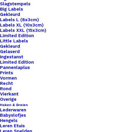
Slagstempels
Big Labels
Gekleurd
Labels L (8x3cm)
Labels XL (10x3cm)
Labels XXL (15x3cm)
Home
Benodigdheden
Limited Edition
20mm Houten Knopen Baby Boy Design De
Little Labels
Gekleurd
Haakfabriek
Gelaserd
Ingestanst
20mm Houten
Limited Edition
Pannenlaplus
Knopen Baby Boy
Prints
Vormen
Recht
Design De
Rond
Vierkant
Haakfabriek
Overige
Haken & Breien
Lederwaren
€
0,45
Babyslofjes
Hengels
Leren Etuis
Voeg een speelse en unieke touch toe aan je
Leren Spelden