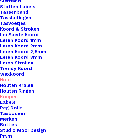
Sierband
Stoffen Labels
Tassenband
Tassluitingen
Tasvoetjes
Koord & Stroken
Imi Suede Koord
Leren Koord 1mm
Leren Koord 2mm
Pompon 20mm Donker Blauw
Leren Koord 2,5mm
Leren Koord 3mm
Leren Stroken
€
0,25
Trendy Koord
Waxkoord
Hout
Houten Kralen
Houten Ringen
Knopen
Labels
Peg Dolls
Tasbodem
Merken
Botties
Studio Mooi Design
Prym