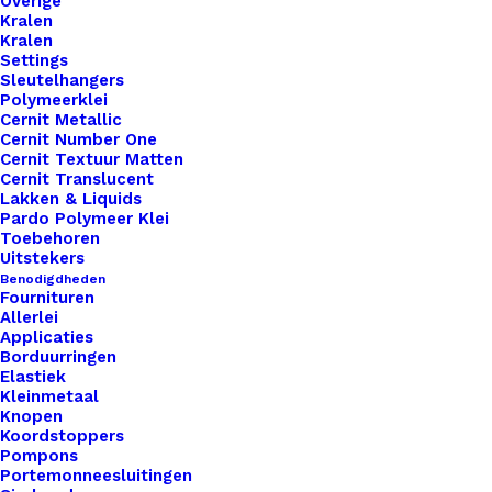
Overige
Kralen
Kralen
Settings
Sleutelhangers
Polymeerklei
Cernit Metallic
Cernit Number One
Nog meer leuks!
Cernit Textuur Matten
Cernit Translucent
Lakken & Liquids
Pardo Polymeer Klei
Toebehoren
Uitstekers
Benodigdheden
Fournituren
Allerlei
Applicaties
Borduurringen
Elastiek
Kleinmetaal
Knopen
Koordstoppers
Pompons
Portemonneesluitingen