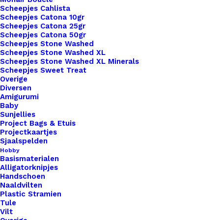
Scheepjes Cahlista
20mm
Scheepjes Catona 10gr
Houten
Scheepjes Catona 25gr
Scheepjes Catona 50gr
Knopen
Scheepjes Stone Washed
Baby
Toevoegen aan winkelwagen
Scheepjes Stone Washed XL
Scheepjes Stone Washed XL Minerals
Boy
Scheepjes Sweet Treat
Design
Toevoegen aan verlanglijst
Overige
De
Diversen
Amigurumi
Haakfabriek
Baby
Artikelnummer
46790226_20mm_houten_knopen_bab
aantal
Sunjellies
Project Bags & Etuis
Categorie
Benodigdheden
,
Hout
,
Knopen
Projectkaartjes
Sjaalspelden
Hobby
Binnen 1-3 werkdagen verzonden
Basismaterialen
Alligatorknipjes
Veilig betalen
Handschoen
Unieke en kwaliteitsproducten
Naaldvilten
Plastic Stramien
Tule
Vilt
Overzicht