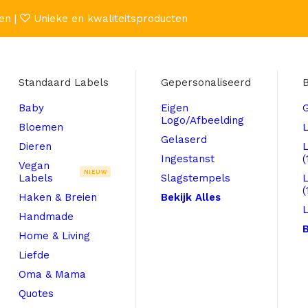
en |
Unieke en kwaliteitsproducten
Standaard Labels
Gepersonaliseerd
B
Baby
Eigen
Logo/Afbeelding
Bloemen
L
Gelaserd
Dieren
Ingestanst
(
Vegan
NIEUW
Labels
Slagstempels
(
Haken & Breien
Bekijk Alles
L
Handmade
B
Home & Living
Liefde
Oma & Mama
Quotes