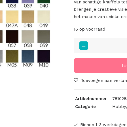
Van schattige knuffels to
brengen je creatieve visi
het maken van unieke cre
16 op voorraad
047
Vilten
Lapjes
A4
To
Formaat
Huidskleur
Toevoegen aan verlang
aantal
Artikelnummer
781028
Categorie
Hobby
Binnen 1-3 werkdagen