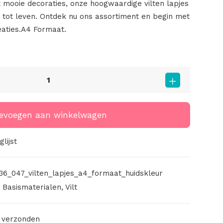
t mooie decoraties, onze hoogwaardige vilten lapjes
e tot leven. Ontdek nu ons assortiment en begin met
aties.A4 Formaat.
evoegen aan winkelwagen
lijst
36_047_vilten_lapjes_a4_formaat_huidskleur
,
Basismaterialen
,
Vilt
 verzonden