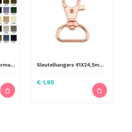
013 Vilten Lapjes A4 Formaat Blauw
Sleutelhangers 41X24,5mm Rose Goud
€
1,95