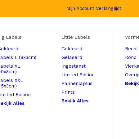
Mijn Account
Verlanglijst
ig Labels
Little Labels
Vorm
Gekleurd
Gekleurd
Recht
abels L (8x3cm)
Gelaserd
Rond
Labels XL
Ingestanst
Vierk
10x3cm)
Limited Edition
Overi
Labels XXL
Pannenlaplus
Bekijk
15x3cm)
Prints
imited Edition
Bekijk Alles
ekijk Alles