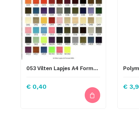
053 Vilten Lapjes A4 Formaat Pink
Polym
€
0,40
€
3,9