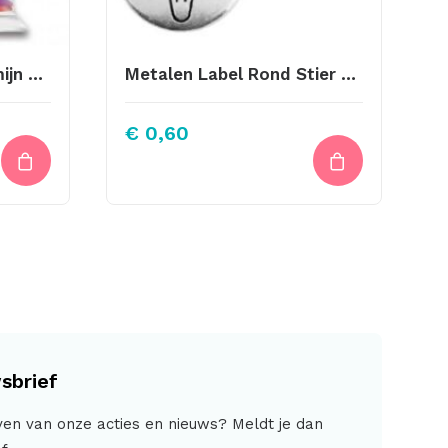
Cernit Nr1 56Gr – Karmijn 420
Metalen Label Rond Stier Zilverkleurig 12mm
€
0,60
sbrief
jven van onze acties en nieuws? Meldt je dan