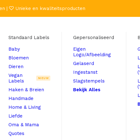
en |
Unieke en kwaliteitsproducten
Standaard Labels
Gepersonaliseerd
B
Baby
Eigen
Logo/Afbeelding
Bloemen
L
Gelaserd
Dieren
Ingestanst
(
Vegan
NIEUW
Labels
Slagstempels
(
Haken & Breien
Bekijk Alles
L
Handmade
B
Home & Living
Liefde
Oma & Mama
Quotes