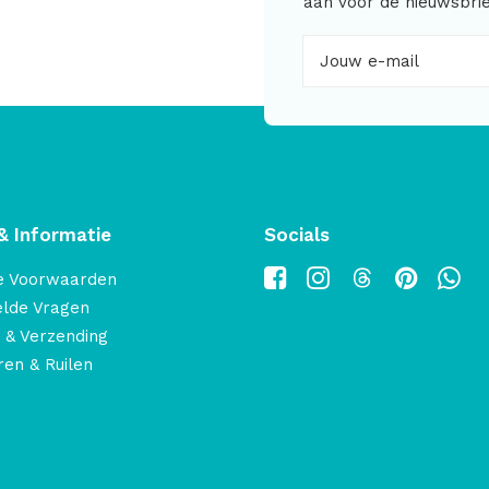
aan voor de nieuwsbrie
& Informatie
Socials
e Voorwaarden
elde Vragen
 & Verzending
en & Ruilen