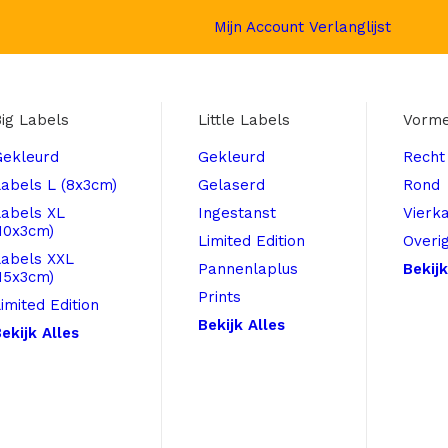
Mijn Account
Verlanglijst
ig Labels
Little Labels
Vorm
Gekleurd
Gekleurd
Recht
abels L (8x3cm)
Gelaserd
Rond
Labels XL
Ingestanst
Vierk
10x3cm)
Limited Edition
Overi
Labels XXL
Pannenlaplus
Bekijk
15x3cm)
Prints
imited Edition
Bekijk Alles
ekijk Alles