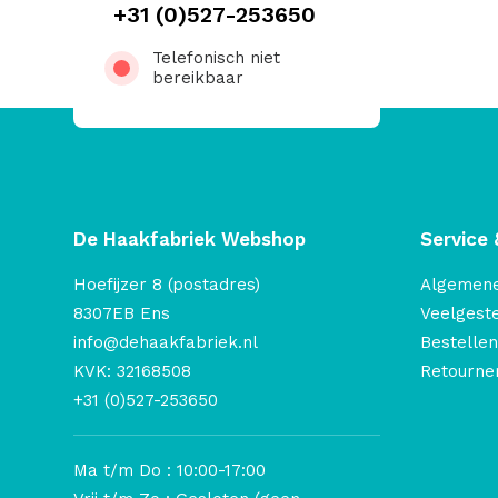
+31 (0)527-253650
Telefonisch niet
bereikbaar
De Haakfabriek Webshop
Service 
Hoefijzer 8 (postadres)
Algemen
8307EB Ens
Veelgest
info@dehaakfabriek.nl
Bestellen
KVK: 32168508
Retourner
+31 (0)527-253650
Ma t/m Do : 10:00-17:00