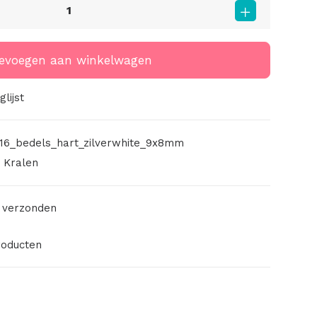
evoegen aan winkelwagen
lijst
16_bedels_hart_zilverwhite_9x8mm
,
Kralen
 verzonden
roducten