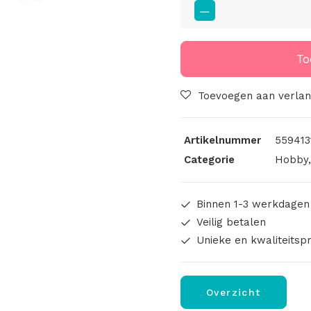
Bedels
Hart
Zilver-
White
To
9x8mm
aantal
Toevoegen aan verlang
Artikelnummer
559413
Categorie
Hobby
Binnen 1-3 werkdagen
Veilig betalen
Unieke en kwaliteitsp
Overzicht