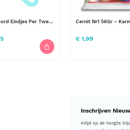
Bril Koord Eindjes Per Twee Stuks Aqua Goud
95
€
1,99
Inschrijven Nieuw
Altijd op de hoogte bli