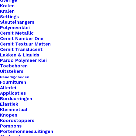
Overige
Kralen
Kralen
Settings
Sleutelhangers
Polymeerklei
Cernit Metallic
Cernit Number One
Cernit Textuur Matten
Leren Label Tulpen
Cernit Translucent
Lakken & Liquids
Pardo Polymeer Klei
€
1,00
Toebehoren
Uitstekers
Benodigdheden
Fournituren
Allerlei
Applicaties
Borduurringen
Elastiek
Kleinmetaal
Knopen
Koordstoppers
Pompons
Portemonneesluitingen