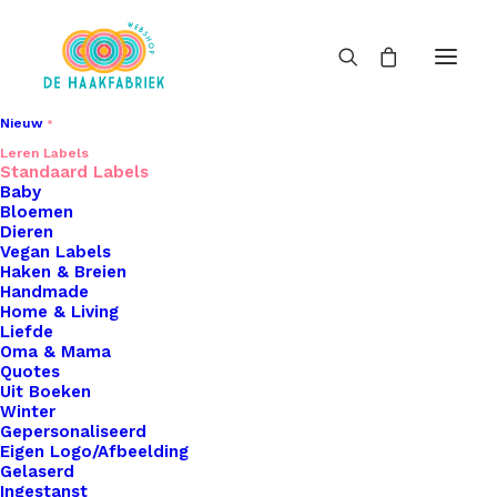
Nieuw
Leren Labels
Standaard Labels
Standaard Labels
Baby
Home
Leren Labels
Standaard Labels
Bloemen
Dieren
Pagina 2
Vegan Labels
Haken & Breien
Handmade
Home & Living
Liefde
Oma & Mama
Quotes
Uit Boeken
Filters
Winter
Gepersonaliseerd
Eigen Logo/Afbeelding
Gelaserd
Ingestanst