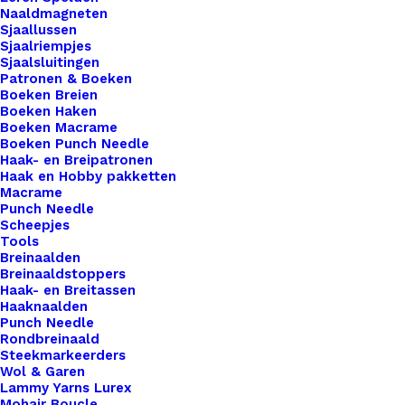
Naaldmagneten
Sjaallussen
Sjaalriempjes
Sjaalsluitingen
Patronen & Boeken
Boeken Breien
Boeken Haken
Boeken Macrame
Boeken Punch Needle
Haak- en Breipatronen
Haak en Hobby pakketten
Macrame
Punch Needle
Scheepjes
Tools
Breinaalden
Breinaaldstoppers
Haak- en Breitassen
Haaknaalden
Punch Needle
Rondbreinaald
Steekmarkeerders
Wol & Garen
Lammy Yarns Lurex
Mohair Boucle