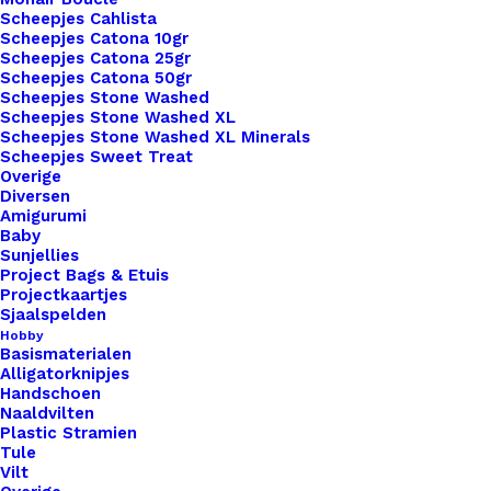
Scheepjes Cahlista
Leren Label Uil
Scheepjes Catona 10gr
Scheepjes Catona 25gr
Scheepjes Catona 50gr
€
1,00
Scheepjes Stone Washed
Scheepjes Stone Washed XL
Scheepjes Stone Washed XL Minerals
Scheepjes Sweet Treat
Overige
Diversen
Amigurumi
Baby
Sunjellies
Project Bags & Etuis
Projectkaartjes
Sjaalspelden
Hobby
Basismaterialen
Alligatorknipjes
Handschoen
Naaldvilten
Plastic Stramien
Tule
Vilt