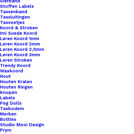
Sierband
Stoffen Labels
Tassenband
Tassluitingen
Tasvoetjes
Koord & Stroken
Imi Suede Koord
Leren Koord 1mm
Leren Koord 2mm
Leren Koord 2,5mm
Leren Koord 3mm
Leren Stroken
Trendy Koord
Waxkoord
Hout
Leren Label Today I Will Do Amazing Things But First Coffee
Houten Kralen
Houten Ringen
Knopen
€
1,00
Labels
Peg Dolls
Tasbodem
Merken
Botties
Studio Mooi Design
Prym