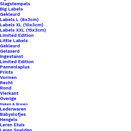
Slagstempels
Big Labels
Gekleurd
Labels L (8x3cm)
Labels XL (10x3cm)
Labels XXL (15x3cm)
Limited Edition
Little Labels
Gekleurd
Gelaserd
Ingestanst
Limited Edition
Pannenlaplus
Prints
Vormen
Recht
Rond
Vierkant
Overige
Leren Label Uniek
Haken & Breien
Lederwaren
Babyslofjes
Hengels
€
1,00
Leren Etuis
Leren Spelden