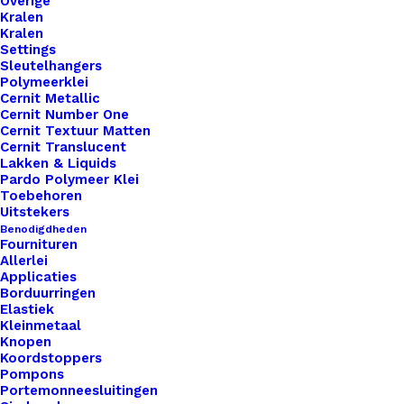
Overige
Kralen
Nog meer leuks!
Kralen
Settings
Sleutelhangers
Polymeerklei
Cernit Metallic
Cernit Number One
Cernit Textuur Matten
Cernit Translucent
Lakken & Liquids
Pardo Polymeer Klei
Toebehoren
Uitstekers
Benodigdheden
Fournituren
Allerlei
Applicaties
Borduurringen
Elastiek
Kleinmetaal
Knopen
Koordstoppers
Pompons
Portemonneesluitingen