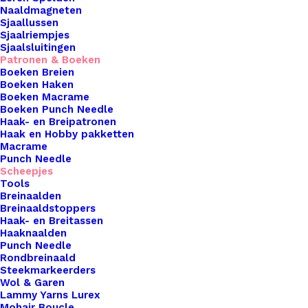
€
1,50
Naaldmagneten
Sjaallussen
Sjaalriempjes
Voor het haken van de Herringbone Cardigan zijn
Sjaalsluitingen
Patronen & Boeken
(afhankelijk van de maat) 11 tot 15 bollen
Boeken Breien
Scheepjes Stone Washed benodigd. De robuuste
Boeken Haken
Boeken Macrame
naam en zachte, wolachtige “feel” geeft alle
Boeken Punch Needle
haakprojecten een stoer en eigentijds uiterlijk. De
Haak- en Breipatronen
samenstelling van het garen is 78% katoen en
Haak en Hobby pakketten
Macrame
22% Acryl en is verkrijgbaar in 36 modieuze tinten.
Punch Needle
Het voorbeeld is gehaakt in de kleur 830
Scheepjes
Tools
Lepidolite.
Breinaalden
Breinaaldstoppers
10 op voorraad
Haak- en Breitassen
Haaknaalden
Punch Needle
Yarn
Rondbreinaald
The
Steekmarkeerders
Wol & Garen
Afther
Lammy Yarns Lurex
Party
Toevoegen aan winkelwagen
Mohair Boucle