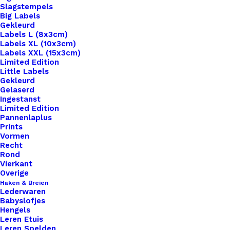
Slagstempels
Big Labels
Gekleurd
Labels L (8x3cm)
Labels XL (10x3cm)
Labels XXL (15x3cm)
Limited Edition
Little Labels
Gekleurd
Gelaserd
Ingestanst
Limited Edition
Pannenlaplus
Prints
Home
Haken & Breien
Vormen
Yarn The Afther Party 29 Herringbone Cardigan
Recht
Rond
Yarn The Afther Party
Vierkant
Overige
29 Herringbone
Haken & Breien
Lederwaren
Babyslofjes
Cardigan
Hengels
Leren Etuis
Leren Spelden