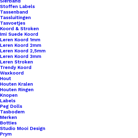
Sierband
Stoffen Labels
Tassenband
Project Bag Jeans Donker Let Me Just Finish This Row Zilver
Tassluitingen
Tasvoetjes
Koord & Stroken
€
19,95
Imi Suede Koord
Leren Koord 1mm
Leren Koord 2mm
Leren Koord 2,5mm
Leren Koord 3mm
Leren Stroken
Trendy Koord
Waxkoord
Hout
Houten Kralen
Houten Ringen
Knopen
Labels
Peg Dolls
Tasbodem
Merken
Botties
Studio Mooi Design
Prym