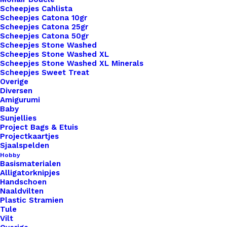
29
Scheepjes Cahlista
Scheepjes Catona 10gr
Herringbone
Toevoegen aan verlanglijst
Scheepjes Catona 25gr
Cardigan
Scheepjes Catona 50gr
Scheepjes Stone Washed
aantal
Scheepjes Stone Washed XL
Artikelnummer
53247821_yarn_the_afther_party_29_
Scheepjes Stone Washed XL Minerals
Categorie
Haken & Breien
,
Patronen & Boeken
,
Scheepjes Sweet Treat
Overige
Diversen
Amigurumi
Binnen 1-3 werkdagen verzonden
Baby
Veilig betalen
Sunjellies
Project Bags & Etuis
Unieke en kwaliteitsproducten
Projectkaartjes
Sjaalspelden
Hobby
Basismaterialen
Overzicht
Alligatorknipjes
Handschoen
Naaldvilten
Plastic Stramien
Tule
Vilt