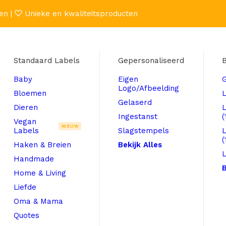
en |
Unieke en kwaliteitsproducten
Standaard Labels
Gepersonaliseerd
B
Baby
Eigen
Logo/Afbeelding
Bloemen
L
Gelaserd
Dieren
Ingestanst
(
Vegan
NIEUW
Labels
Slagstempels
(
Haken & Breien
Bekijk Alles
L
Handmade
B
Home & Living
Liefde
Oma & Mama
Quotes