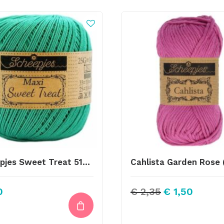
Scheepjes Sweet Treat 514 – Jade
Cahlista Garden Rose 
Oorspronkelij
Huidige
0
€
2,35
€
1,50
prijs
prijs
was:
is:
€ 2,35.
€ 1,50.