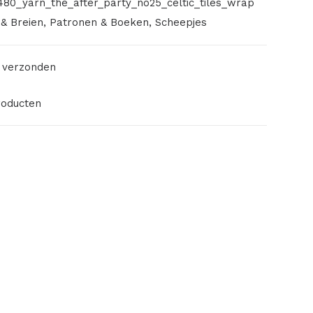
80_yarn_the_after_party_no25_celtic_tiles_wrap
& Breien
,
Patronen & Boeken
,
Scheepjes
 verzonden
roducten