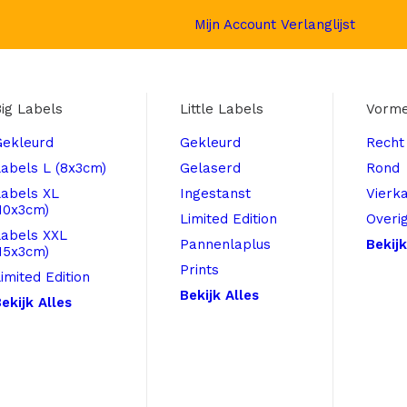
Mijn Account
Verlanglijst
ig Labels
Little Labels
Vorm
Gekleurd
Gekleurd
Recht
abels L (8x3cm)
Gelaserd
Rond
Labels XL
Ingestanst
Vierk
10x3cm)
Limited Edition
Overi
Labels XXL
Pannenlaplus
Bekijk
15x3cm)
Prints
imited Edition
Bekijk Alles
ekijk Alles