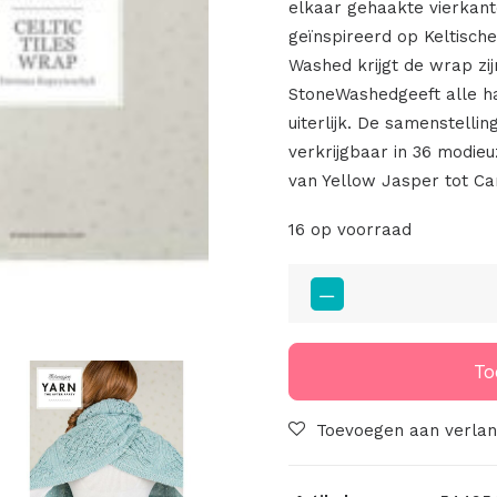
elkaar gehaakte vierkante
geïnspireerd op Keltische
Washed krijgt de wrap zij
StoneWashedgeeft alle ha
uiterlijk. De samenstelli
verkrijgbaar in 36 modie
van Yellow Jasper tot C
16 op voorraad
Yarn
The
After
Party
To
No.25
Celtic
Toevoegen aan verlang
Tiles
Wrap