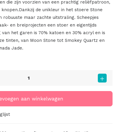
n die zijn voorzien van een prachtig reliëfpatroon,
 knopen.Dankzij de unikleur in het stoere Stone
n robuuste maar zachte uitstraling. Scheepjes
ak- en breiprojecten een stoer en eigentijds
ng van het garen is 70% katoen en 30% acryl en is
uze tinten, van Moon Stone tot Smokey Quartz en
anada Jade.
evoegen aan winkelwagen
lijst