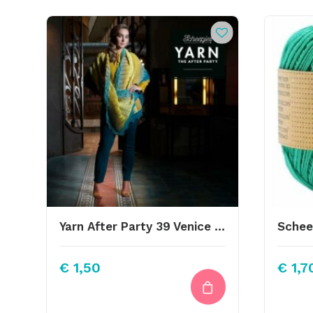
Yarn After Party 39 Venice Wrap
€
1,50
€
1,7