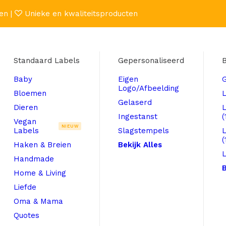
en |
Unieke en kwaliteitsproducten
Standaard Labels
Gepersonaliseerd
B
Baby
Eigen
Logo/Afbeelding
Bloemen
L
Gelaserd
Dieren
Ingestanst
(
Vegan
NIEUW
Labels
Slagstempels
(
Haken & Breien
Bekijk Alles
L
Handmade
B
Home & Living
Liefde
Oma & Mama
Quotes