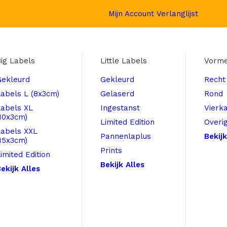
Mijn Account
Verlanglijst
ig Labels
Little Labels
Vorm
Gekleurd
Gekleurd
Recht
abels L (8x3cm)
Gelaserd
Rond
Labels XL
Ingestanst
Vierk
10x3cm)
Limited Edition
Overi
Labels XXL
Pannenlaplus
Bekijk
15x3cm)
Prints
imited Edition
Bekijk Alles
ekijk Alles