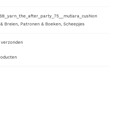
68_yarn_the_after_party_75__mutiara_cushion
& Breien
,
Patronen & Boeken
,
Scheepjes
 verzonden
roducten