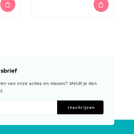
prijs
prijs
was:
is:
€ 10,00.
€ 5,00.
sbrief
jven van onze acties en nieuws? Meldt je dan
f.
Inschrijven