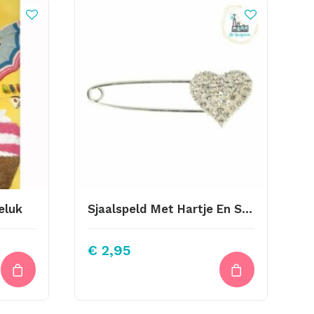
eluk
Sjaalspeld Met Hartje En Strass Zilverkleurig
€
2,95