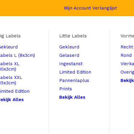
Mijn Account
Verlanglijst
ig Labels
Little Labels
Vorm
Gekleurd
Gekleurd
Recht
abels L (8x3cm)
Gelaserd
Rond
Labels XL
Ingestanst
Vierk
10x3cm)
Limited Edition
Overi
Labels XXL
Pannenlaplus
Bekijk
15x3cm)
Prints
imited Edition
Bekijk Alles
ekijk Alles