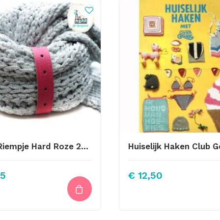
Sjaal Riempje Hard Roze 23cm
Huiselijk Haken Club G
5
€
12,50