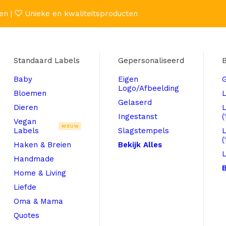
en |
Unieke en kwaliteitsproducten
Standaard Labels
Gepersonaliseerd
B
Baby
Eigen
Logo/Afbeelding
Bloemen
L
Gelaserd
Dieren
Ingestanst
(
Vegan
NIEUW
Labels
Slagstempels
(
Haken & Breien
Bekijk Alles
L
Handmade
B
Home & Living
Liefde
Oma & Mama
Quotes