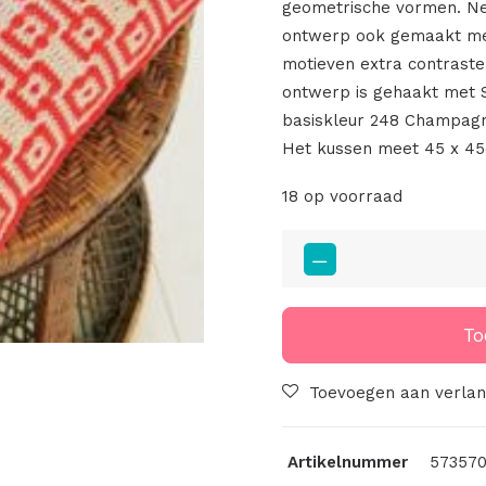
geometrische vormen. Net
ontwerp ook gemaakt met
motieven extra contrast
ontwerp is gehaakt met 
basiskleur 248 Champagne
Het kussen meet 45 x 4
18 op voorraad
Yarn
The
After
Party
To
46
-
Toevoegen aan verlang
Electric
Dream
Artikelnummer
573570
Cushion