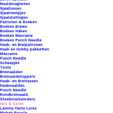
prijs
prijs
Naaldmagneten
1 op voorraad
Sjaallussen
was:
is:
Sjaalriempjes
Yarn
€ 5,95.
€ 3,95.
Sjaalsluitingen
Patronen & Boeken
And
Boeken Breien
Colours
Boeken Haken
Boeken Macrame
Urban
Toevoegen aan winkelwagen
Boeken Punch Needle
091
Haak- en Breipatronen
Haak en Hobby pakketten
Khaki
Toevoegen aan verlanglijst
Macrame
aantal
Punch Needle
Scheepjes
Tools
Artikelnummer
84361841_yarn_and_colours_urban_0
Breinaalden
Categorie
Haken & Breien
,
Wol & Garen
,
Overig
Breinaaldstoppers
Haak- en Breitassen
Naalddikte
2 | 3,5
Haaknaalden
Kleur
Groen
Punch Needle
Rondbreinaald
Steekmarkeerders
Wol & Garen
Binnen 1-3 werkdagen verzonden
Lammy Yarns Lurex
Veilig betalen
Mohair Boucle