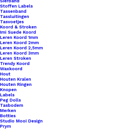
Sierband
Stoffen Labels
Tassenband
Tassluitingen
Tasvoetjes
Koord & Stroken
Imi Suede Koord
Leren Koord 1mm
Leren Koord 2mm
Leren Koord 2,5mm
Leren Koord 3mm
Leren Stroken
Trendy Koord
Waxkoord
Hout
Houten Kralen
Houten Ringen
Knopen
Labels
Peg Dolls
Tasbodem
Stone Washed XL Minerals – 905 Limestone Lush
Merken
Botties
Studio Mooi Design
Prym
€
4,50