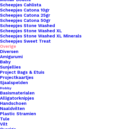
Scheepjes Cahlista
Unieke en kwaliteitsproducten
Scheepjes Catona 10gr
Scheepjes Catona 25gr
Scheepjes Catona 50gr
Scheepjes Stone Washed
Overzicht
Scheepjes Stone Washed XL
Scheepjes Stone Washed XL Minerals
Scheepjes Sweet Treat
Overige
Diversen
Amigurumi
Baby
Sunjellies
Nog meer leuks!
Project Bags & Etuis
Projectkaartjes
Sjaalspelden
Hobby
Basismaterialen
Alligatorknipjes
Handschoen
Naaldvilten
Plastic Stramien
Tule
Vilt