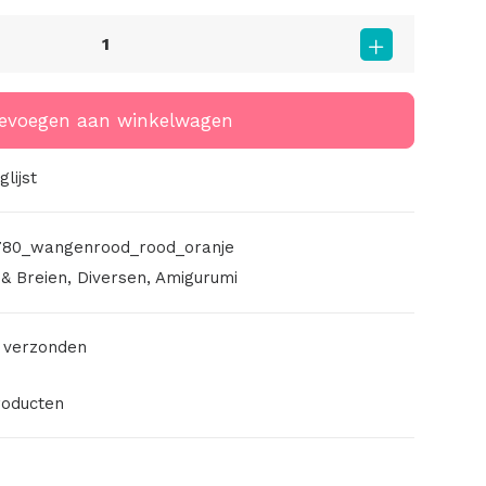
evoegen aan winkelwagen
lijst
80_wangenrood_rood_oranje
& Breien
,
Diversen
,
Amigurumi
 verzonden
roducten