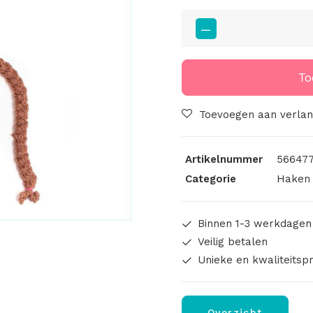
Wangenrood
Rood
Oranje
aantal
To
Toevoegen aan verlang
Artikelnummer
566477
Categorie
Haken 
Binnen 1-3 werkdagen
Veilig betalen
Unieke en kwaliteitsp
Overzicht