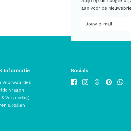
Altijd op de hoogte bli
aan voor de nieuwsbrie
& Informatie
Socials
e Voorwaarden
elde Vragen
 & Verzending
en & Ruilen