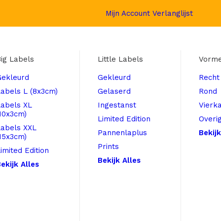
Mijn Account
Verlanglijst
ig Labels
Little Labels
Vorm
Gekleurd
Gekleurd
Recht
abels L (8x3cm)
Gelaserd
Rond
Labels XL
Ingestanst
Vierk
10x3cm)
Limited Edition
Overi
Labels XXL
Pannenlaplus
Bekijk
15x3cm)
Prints
imited Edition
Bekijk Alles
ekijk Alles