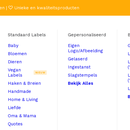
en |
Unieke en kwaliteitsproducten
Standaard Labels
Gepersonaliseerd
B
Baby
Eigen
Logo/Afbeelding
Bloemen
L
Gelaserd
Dieren
Ingestanst
(
Vegan
NIEUW
Labels
Slagstempels
(
Haken & Breien
Bekijk Alles
L
Handmade
B
Home & Living
Liefde
Oma & Mama
Quotes