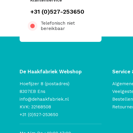
Klantenservice
+31 (0)527-253650
Telefonisch niet
bereikbaar
De Haakfabriek Webshop
Service 
Hoefijzer 8 (postadres)
Algemen
8307EB Ens
Veelgest
info@dehaakfabriek.nl
Bestellen
KVK: 32168508
Retourner
+31 (0)527-253650