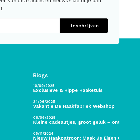
jven van onze acties en nieuws? Meldt je dan
f.
Inschrijven
Blogs
10/09/2025
Exclusieve & Hippe Haaketuis
24/06/2025
Vakantie De Haakfabriek Webshop
06/06/2025
Kleine cadeautjes, groot geluk – ontdek de 
05/11/2024
Nieuw Haakpatroon: Maak Je Eigen Gave Kers