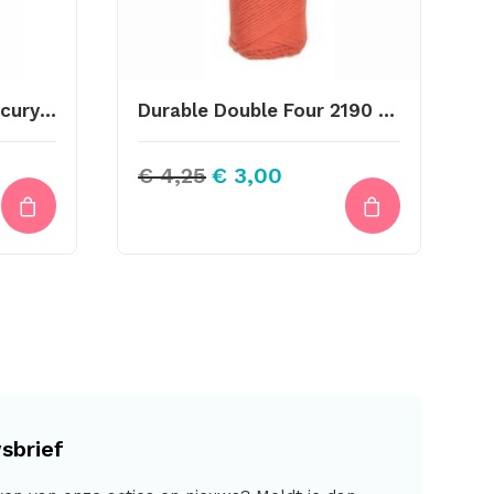
Scheepjes Catona Mercury 074
Durable Double Four 2190 Coral
Oorspronkelijke
Huidige
€
4,25
€
3,00
prijs
prijs
was:
is:
€ 4,25.
€ 3,00.
sbrief