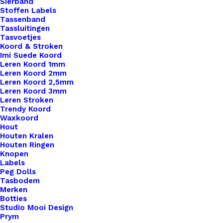
Sierband
Nog meer leuks!
Stoffen Labels
Tassenband
Tassluitingen
Tasvoetjes
Koord & Stroken
Imi Suede Koord
Leren Koord 1mm
Leren Koord 2mm
Leren Koord 2,5mm
Leren Koord 3mm
Leren Stroken
Trendy Koord
Waxkoord
Hout
Houten Kralen
Houten Ringen
Knopen
Labels
Peg Dolls
Tasbodem
Merken
Botties
Studio Mooi Design
Prym