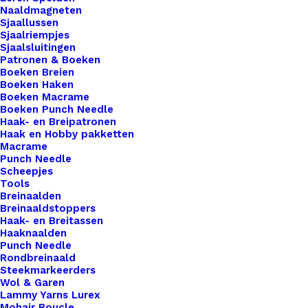
€
2,50
Naaldmagneten
Sjaallussen
Sjaalriempjes
Breng een vleugje persoonlijkheid en
Sjaalsluitingen
Patronen & Boeken
vakmanschap aan je handgemaakte creaties met
Boeken Breien
onze prachtige leren labels van De Haakfabriek!
Boeken Haken
Boeken Macrame
Beschikbaar in een verscheidenheid aan vormen,
Boeken Punch Needle
waaronder rond, vierkant, sterren, hartjes en
Haak- en Breipatronen
meer, voegen onze labels een unieke en
Haak en Hobby pakketten
Macrame
professionele afwerking toe aan al je gehaakte of
Punch Needle
gebreide creaties. Onze hoogwaardige leren
Scheepjes
Tools
labels zijn de perfecte keuze om je creativiteit te
Breinaalden
benadrukken en je werk te onderscheiden. Elk
Breinaaldstoppers
Haak- en Breitassen
label is zorgvuldig vervaardigd met oog voor detail
Haaknaalden
en vakmanschap, en ze zijn eenvoudig te
Punch Needle
Rondbreinaald
bevestigen aan je projecten voor een blijvende
Steekmarkeerders
indruk. Maak je handgemaakte items nog specialer
Wol & Garen
met onze leren labels van De Haakfabriek.
Lammy Yarns Lurex
Mohair Boucle