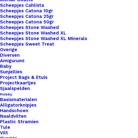
Scheepjes Cahlista
Scheepjes Catona 10gr
Kleur
*
Scheepjes Catona 25gr
Scheepjes Catona 50gr
Scheepjes Stone Washed
Scheepjes Stone Washed XL
Scheepjes Stone Washed XL Minerals
Scheepjes Sweet Treat
Overige
Diversen
1x
Vierkant Leren Label Met Een Ster
€ 2,50
Amigurumi
3,5x3,5cm
Baby
Sunjellies
Project Bags & Etuis
Projectkaartjes
Subtotaal
€ 2,50
Sjaalspelden
Hobby
Basismaterialen
Alligatorknipjes
Vierkant
Handschoen
Naaldvilten
Leren
Plastic Stramien
Label
Tule
Met
Vilt
Toevoegen aan winkelwagen