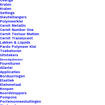
Overige
Een
Kralen
Ster
Kralen
Toevoegen aan verlanglijst
Settings
3,5x3,5cm
Sleutelhangers
aantal
Polymeerklei
Artikelnummer
46590877_vierkant_leren_label_met
Cernit Metallic
Cernit Number One
Categorie
Leren Labels
,
Vormen
,
Vierkant
Cernit Textuur Matten
Cernit Translucent
Lakken & Liquids
Binnen 1-3 werkdagen verzonden
Pardo Polymeer Klei
Toebehoren
Veilig betalen
Uitstekers
Unieke en kwaliteitsproducten
Benodigdheden
Fournituren
Allerlei
Applicaties
Borduurringen
Overzicht
Elastiek
Kleinmetaal
Knopen
Koordstoppers
Pompons
Portemonneesluitingen