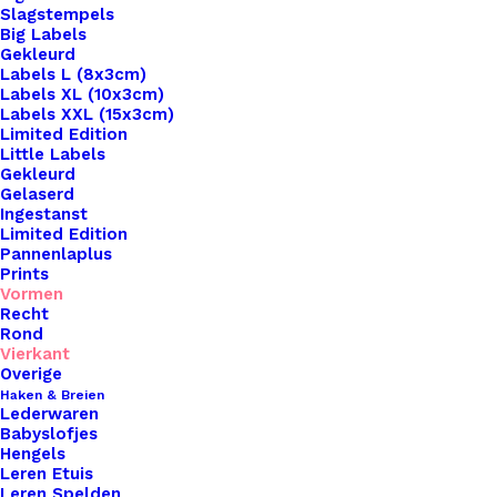
Slagstempels
Big Labels
Gekleurd
Labels L (8x3cm)
Labels XL (10x3cm)
Labels XXL (15x3cm)
Limited Edition
Little Labels
Gekleurd
Gelaserd
Ingestanst
Limited Edition
Pannenlaplus
Prints
Home
Leren Labels
Vormen
Vierkant Leren Label Met Een Ster 3,5×3,5cm
Recht
Rond
Vierkant Leren Label
Vierkant
Overige
Met Een Ster
Haken & Breien
Lederwaren
Babyslofjes
3,5×3,5cm
Hengels
Leren Etuis
Leren Spelden