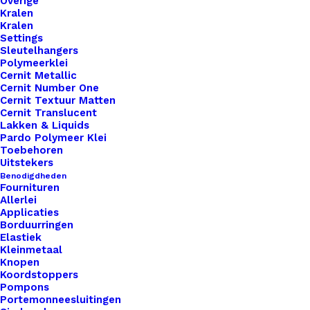
Overige
Kralen
Kralen
Settings
Sleutelhangers
Polymeerklei
Cernit Metallic
Cernit Number One
Cernit Textuur Matten
Cernit Translucent
Yarn The Afther Party 31 Unicorn
Lakken & Liquids
Pardo Polymeer Klei
Toebehoren
Uitstekers
€
1,50
Benodigdheden
Fournituren
Allerlei
Applicaties
Borduurringen
Elastiek
Kleinmetaal
Knopen
Koordstoppers
Pompons
Portemonneesluitingen