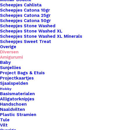
Scheepjes Cahlista
Overzicht
Scheepjes Catona 10gr
Scheepjes Catona 25gr
Scheepjes Catona 50gr
Scheepjes Stone Washed
Scheepjes Stone Washed XL
Scheepjes Stone Washed XL Minerals
Scheepjes Sweet Treat
Nog meer leuks!
Overige
Diversen
Amigurumi
Baby
Sunjellies
Project Bags & Etuis
Projectkaartjes
Sjaalspelden
Hobby
Basismaterialen
Alligatorknipjes
Handschoen
Naaldvilten
Plastic Stramien
Tule
Vilt