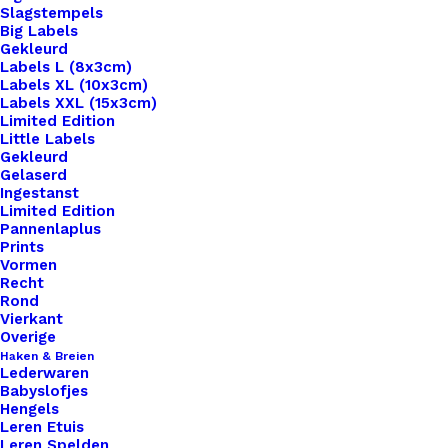
Slagstempels
Big Labels
Gekleurd
Labels L (8x3cm)
Labels XL (10x3cm)
Labels XXL (15x3cm)
Home
Haken & Breien
Limited Edition
Veiligheidsoogjes Gekleurd Rond 6mm Blauw
Little Labels
Gekleurd
Gelaserd
Veiligheidsoogjes
Ingestanst
Limited Edition
Gekleurd Rond 6mm
Pannenlaplus
Prints
Blauw
Vormen
Recht
Rond
Vierkant
€
0,55
Overige
Haken & Breien
Lederwaren
. .
Babyslofjes
Hengels
14 op voorraad
Leren Etuis
Leren Spelden