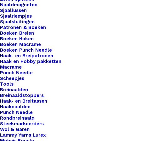
Veiligheidsoogjes
Naaldmagneten
Sjaallussen
Gekleurd
Sjaalriempjes
Rond
Sjaalsluitingen
Patronen & Boeken
6mm
Toevoegen aan winkelwagen
Boeken Breien
Blauw
Boeken Haken
Boeken Macrame
aantal
Toevoegen aan verlanglijst
Boeken Punch Needle
Haak- en Breipatronen
Haak en Hobby pakketten
Macrame
Artikelnummer
56438910_veiligheidsoogjes_gekleu
Punch Needle
Categorie
Haken & Breien
,
Diversen
,
Amigurumi
Scheepjes
Tools
Kleur
Breinaalden
Breinaaldstoppers
Haak- en Breitassen
Binnen 1-3 werkdagen verzonden
Haaknaalden
Punch Needle
Veilig betalen
Rondbreinaald
Unieke en kwaliteitsproducten
Steekmarkeerders
Wol & Garen
Lammy Yarns Lurex
Mohair Boucle