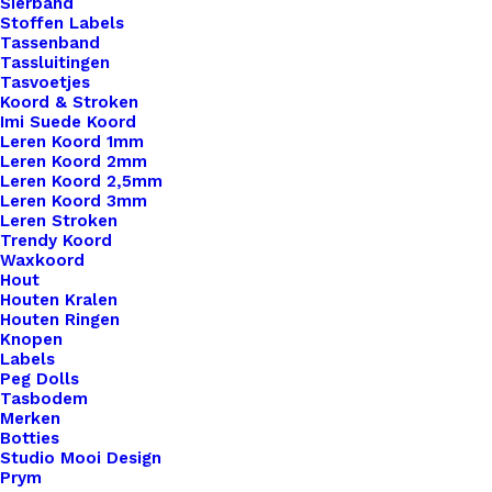
Sierband
Stoffen Labels
Tassenband
Tassluitingen
Tasvoetjes
Koord & Stroken
Imi Suede Koord
Leren Koord 1mm
Leren Koord 2mm
Leren Koord 2,5mm
Leren Koord 3mm
Leren Stroken
Trendy Koord
Waxkoord
Hout
Houten Kralen
Houten Ringen
Leren Sjaallus Naturel Keep Me Warm Zwart
Knopen
Labels
Peg Dolls
€
7,95
Tasbodem
Merken
Botties
Studio Mooi Design
Prym