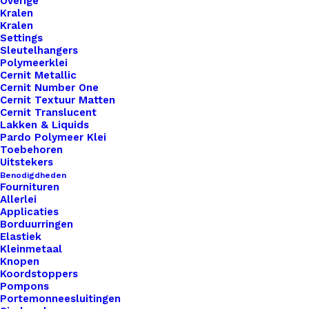
Overige
Kralen
Kralen
Settings
Sleutelhangers
Polymeerklei
Cernit Metallic
Cernit Number One
Cernit Textuur Matten
Cernit Translucent
Lakken & Liquids
Pardo Polymeer Klei
Toebehoren
Uitstekers
Benodigdheden
Fournituren
Allerlei
Applicaties
Borduurringen
Elastiek
Kleinmetaal
Knopen
Koordstoppers
Pompons
Speenclip Kunststof 20mm Olijf
Portemonneesluitingen