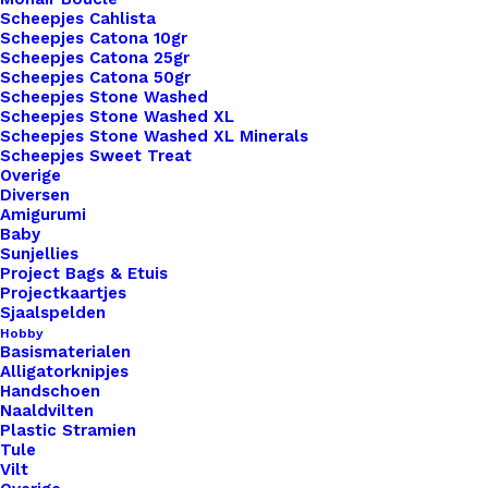
Artikelnummer
85820240_twee_leren_zooltjes_baby
Scheepjes Cahlista
Cognac
Scheepjes Catona 10gr
Categorie
Haken & Breien
,
Lederwaren
,
Babysl
Leer
Scheepjes Catona 25gr
Scheepjes Catona 50gr
Kleur
aantal
Scheepjes Stone Washed
Scheepjes Stone Washed XL
Scheepjes Stone Washed XL Minerals
Binnen 1-3 werkdagen verzonden
Scheepjes Sweet Treat
Overige
Veilig betalen
Diversen
Unieke en kwaliteitsproducten
Amigurumi
Baby
Sunjellies
Project Bags & Etuis
Overzicht
Projectkaartjes
Sjaalspelden
Hobby
Basismaterialen
Alligatorknipjes
Handschoen
Naaldvilten
Plastic Stramien
Nog meer leuks!
Tule
Vilt