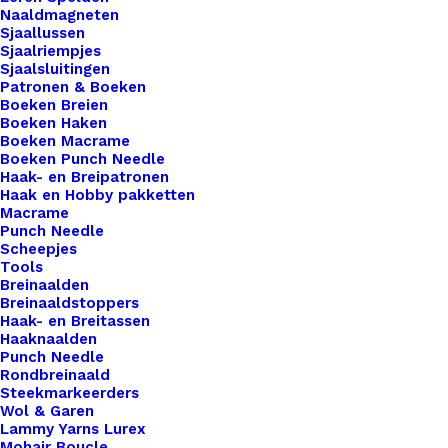
Naaldmagneten
€
8,95
Sjaallussen
Sjaalriempjes
Sjaalsluitingen
Patronen & Boeken
Deze leren zooltjes kan je gebruiken bij
Boeken Breien
ditPATROON. Leren zooltjes gestanst, je kan zelf
Boeken Haken
de gaatjes er in maken met een gaatjes tang. Er
Boeken Macrame
Boeken Punch Needle
wordt een template bijgevoegd waar de gaatjes
Haak- en Breipatronen
precies opstaan. Per twee een linker en een
Haak en Hobby pakketten
Macrame
rechter.
Punch Needle
Scheepjes
Twee
Tools
Breinaalden
Leren
Breinaaldstoppers
Zooltjes
Haak- en Breitassen
Haaknaalden
Baby
Toevoegen aan winkelwagen
Punch Needle
Slofjes
Rondbreinaald
3-
Steekmarkeerders
Toevoegen aan verlanglijst
Wol & Garen
6
Lammy Yarns Lurex
Mnd
Mohair Boucle