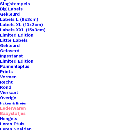
Slagstempels
Big Labels
Gekleurd
Labels L (8x3cm)
Labels XL (10x3cm)
Labels XXL (15x3cm)
Limited Edition
Little Labels
Gekleurd
Gelaserd
Ingestanst
Limited Edition
Pannenlaplus
Prints
Home
Haken & Breien
Vormen
Twee Leren Zooltjes Baby Slofjes 3-6 Mnd Cognac
Recht
Leer
Rond
Vierkant
Twee Leren Zooltjes
Overige
Haken & Breien
Lederwaren
Baby Slofjes 3-6 Mnd
Babyslofjes
Hengels
Cognac Leer
Leren Etuis
Leren Spelden