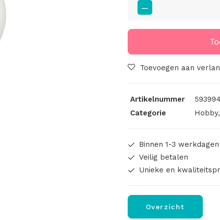
Styropor
Bal
5cm
aantal
To
Toevoegen aan verlang
Artikelnummer
593994
Categorie
Hobby
Binnen 1-3 werkdagen
Veilig betalen
Unieke en kwaliteitsp
Overzicht