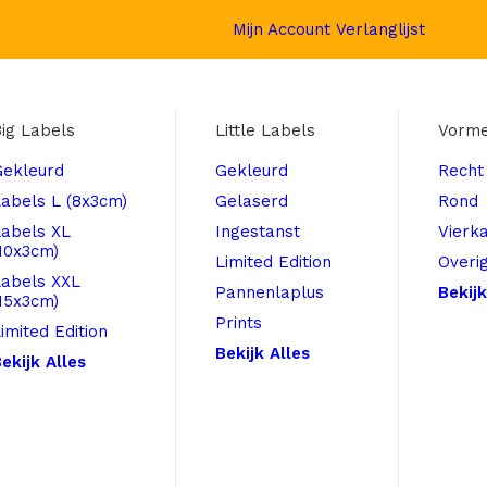
Mijn Account
Verlanglijst
ig Labels
Little Labels
Vorm
Gekleurd
Gekleurd
Recht
abels L (8x3cm)
Gelaserd
Rond
Labels XL
Ingestanst
Vierk
10x3cm)
Limited Edition
Overi
Labels XXL
Pannenlaplus
Bekijk
15x3cm)
Prints
imited Edition
Bekijk Alles
ekijk Alles