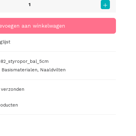
evoegen aan winkelwagen
lijst
82_styropor_bal_5cm
,
Basismaterialen
,
Naaldvilten
 verzonden
roducten