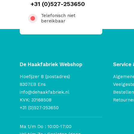
+31 (0)527-253650
Telefonisch niet
bereikbaar
De Haakfabriek Webshop
Service 
Hoefijzer 8 (postadres)
Algemen
8307EB Ens
Veelgest
info@dehaakfabriek.nl
Bestellen
KVK: 32168508
Retourner
+31 (0)527-253650
Ma t/m Do : 10:00-17:00