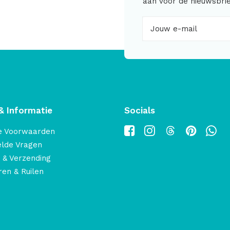
aan voor de nieuwsbrie
& Informatie
Socials
e Voorwaarden
elde Vragen
 & Verzending
en & Ruilen