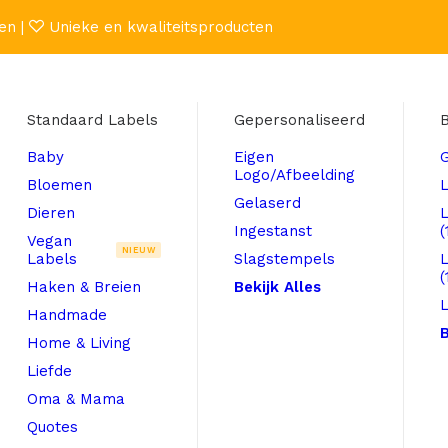
en |
Unieke en kwaliteitsproducten
Standaard Labels
Gepersonaliseerd
B
Baby
Eigen
Logo/Afbeelding
Bloemen
L
Gelaserd
Dieren
Ingestanst
(
Vegan
NIEUW
Labels
Slagstempels
(
Haken & Breien
Bekijk Alles
L
Handmade
B
Home & Living
Liefde
Oma & Mama
Quotes