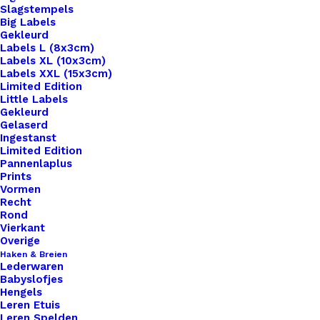
Slagstempels
Big Labels
Gekleurd
Labels L (8x3cm)
Labels XL (10x3cm)
Labels XXL (15x3cm)
Home
Haken & Breien
Limited Edition
Steekmarkeerders Bloemetje Roze Goud 2021
Little Labels
Gekleurd
Gelaserd
Steekmarkeerders
Ingestanst
Limited Edition
Bloemetje Roze Goud
Pannenlaplus
Prints
2021
Vormen
Recht
Rond
Vierkant
€
6,95
Overige
Haken & Breien
Lederwaren
Voeg een persoonlijk tintje toe aan je handwerk
Babyslofjes
met onze handgemaakte steekmarkeerders, met
Hengels
Leren Etuis
liefde gemaakt door De Haakfabriek! Onze
Leren Spelden