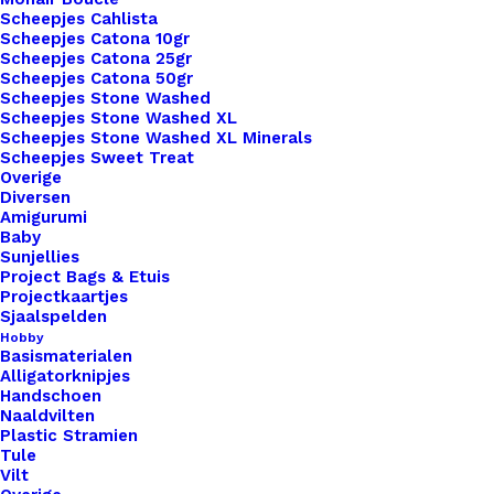
Bloemetje
Scheepjes Cahlista
Roze
Scheepjes Catona 10gr
Scheepjes Catona 25gr
Goud
Toevoegen aan winkelwagen
Scheepjes Catona 50gr
2021
Scheepjes Stone Washed
Scheepjes Stone Washed XL
aantal
Toevoegen aan verlanglijst
Scheepjes Stone Washed XL Minerals
Scheepjes Sweet Treat
Overige
Diversen
Artikelnummer
64863880_steekmarkeerders_bloeme
Amigurumi
Categorie
Haken & Breien
,
Tools
,
Steekmarkeer
Baby
Sunjellies
Kleur
Project Bags & Etuis
Projectkaartjes
Sjaalspelden
Binnen 1-3 werkdagen verzonden
Hobby
Basismaterialen
Veilig betalen
Alligatorknipjes
Unieke en kwaliteitsproducten
Handschoen
Naaldvilten
Plastic Stramien
Tule
Vilt
Overzicht