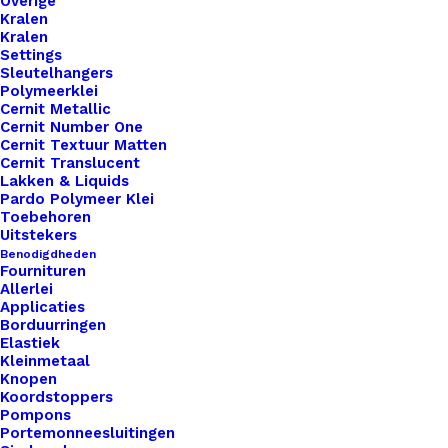
Overige
Kralen
Kralen
Settings
Sleutelhangers
Polymeerklei
Cernit Metallic
Nog meer leuks!
Cernit Number One
Cernit Textuur Matten
Cernit Translucent
Lakken & Liquids
Pardo Polymeer Klei
Toebehoren
Uitstekers
Benodigdheden
Fournituren
Allerlei
Applicaties
Borduurringen
Elastiek
Kleinmetaal
Knopen
Koordstoppers
Pompons
Portemonneesluitingen