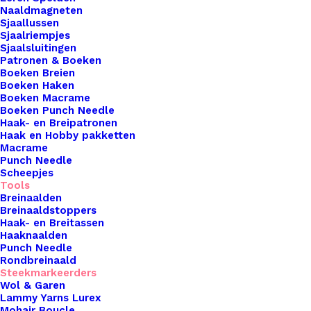
steekmarkeerders zijn niet alleen functioneel,
Naaldmagneten
maar ook een charmant en uniek accent voor al je
Sjaallussen
Sjaalriempjes
haak- en breiprojecten. Met zorgvuldig
Sjaalsluitingen
geselecteerde materialen en vakmanschap
Patronen & Boeken
Boeken Breien
brengen onze steekmarkeerders een vleugje
Boeken Haken
creativiteit in je creaties, waardoor het markeren
Boeken Macrame
Boeken Punch Needle
en volgen van patronen een plezierige ervaring
Haak- en Breipatronen
wordt. Elk stuk is met zorg vervaardigd, met
Haak en Hobby pakketten
Macrame
aandacht voor detail en kwaliteit, waardoor je
Punch Needle
kunt vertrouwen op de duurzaamheid en
Scheepjes
betrouwbaarheid van onze producten. Ontdek de
Tools
Breinaalden
handgemaakte magie van De Haakfabriek en voeg
Breinaaldstoppers
een persoonlijk accent toe aan je handwerk met
Haak- en Breitassen
Haaknaalden
onze steekmarkeerders.
Punch Needle
Rondbreinaald
9 op voorraad
Steekmarkeerders
Wol & Garen
Lammy Yarns Lurex
Steekmarkeerders
Mohair Boucle