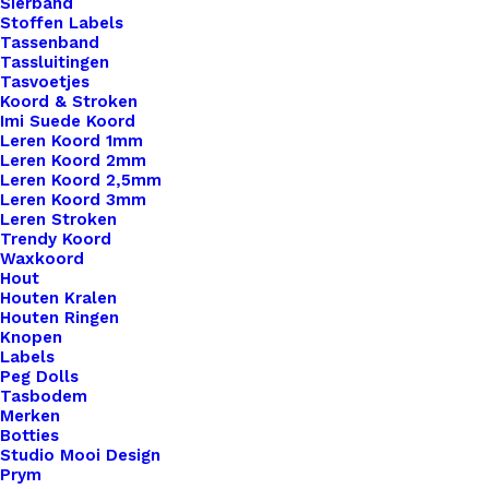
Sierband
Stoffen Labels
Tassenband
Tassluitingen
Tasvoetjes
Koord & Stroken
Imi Suede Koord
Leren Koord 1mm
Leren Koord 2mm
Cahlista Primrose (522)
Leren Koord 2,5mm
Leren Koord 3mm
Leren Stroken
Oorspronkelijke
Huidige
€
2,35
€
1,50
Trendy Koord
prijs
prijs
Waxkoord
was:
is:
Hout
€ 2,35.
€ 1,50.
Houten Kralen
Houten Ringen
Knopen
Labels
Peg Dolls
Tasbodem
Merken
Botties
Studio Mooi Design
Prym