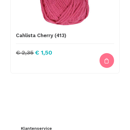
Cahlista Cherry (413)
Oorspronkelijke
Huidige
€
2,35
€
1,50
prijs
prijs
was:
is:
€ 2,35.
€ 1,50.
Klantenservice