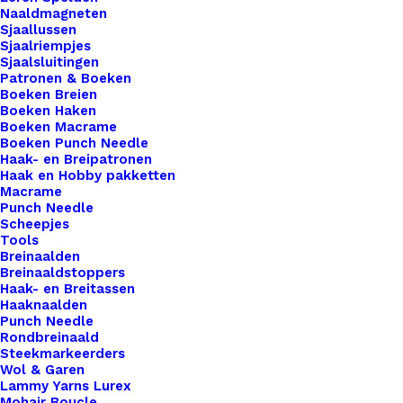
Naaldmagneten
Sjaallussen
Speenclip
Sjaalriempjes
Rood
Sjaalsluitingen
Patronen & Boeken
30mm
Boeken Breien
aantal
Boeken Haken
Toevoegen aan winkelwagen
Boeken Macrame
Boeken Punch Needle
Haak- en Breipatronen
Toevoegen aan verlanglijst
Haak en Hobby pakketten
Macrame
Punch Needle
Artikelnummer
54233581_speenclip_rood_30mm
Scheepjes
Tools
Categorie
Haken & Breien
,
Diversen
,
Baby
Breinaalden
Kleur
Breinaaldstoppers
Haak- en Breitassen
Haaknaalden
Punch Needle
Binnen 1-3 werkdagen verzonden
Rondbreinaald
Veilig betalen
Steekmarkeerders
Wol & Garen
Unieke en kwaliteitsproducten
Lammy Yarns Lurex
Mohair Boucle