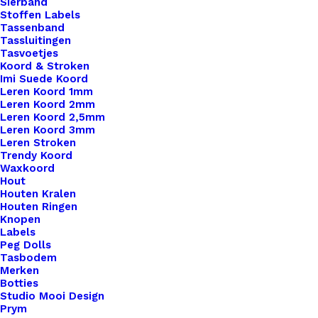
Sierband
Stoffen Labels
Tassenband
Tassluitingen
Tasvoetjes
Koord & Stroken
Imi Suede Koord
Leren Koord 1mm
Leren Koord 2mm
Leren Koord 2,5mm
Leren Koord 3mm
Leren Stroken
Trendy Koord
Waxkoord
Hout
Houten Kralen
Houten Ringen
Knopen
Labels
Haakpatroon Bijtring Konijntje
Peg Dolls
Tasbodem
Merken
€
3,95
Botties
Studio Mooi Design
Prym