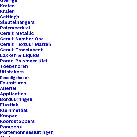
Overige
Kralen
Kralen
Settings
Sleutelhangers
Polymeerklei
Cernit Metallic
Cernit Number One
Cernit Textuur Matten
Cernit Translucent
Lakken & Liquids
Pardo Polymeer Klei
Cahlista Ashes (526)
Toebehoren
Uitstekers
Benodigdheden
Oorspronkelijke
Huidige
€
2,35
€
1,50
Fournituren
prijs
prijs
Allerlei
was:
is:
Applicaties
€ 2,35.
€ 1,50.
Borduurringen
Elastiek
Kleinmetaal
Knopen
Koordstoppers
Pompons
Portemonneesluitingen