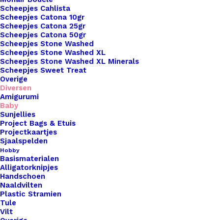
Scheepjes Cahlista
Scheepjes Catona 10gr
Overzicht
Scheepjes Catona 25gr
Scheepjes Catona 50gr
Scheepjes Stone Washed
Scheepjes Stone Washed XL
Scheepjes Stone Washed XL Minerals
Scheepjes Sweet Treat
Overige
Diversen
Nog meer leuks!
Amigurumi
Baby
Sunjellies
Project Bags & Etuis
Projectkaartjes
Sjaalspelden
Hobby
Basismaterialen
Alligatorknipjes
Handschoen
Naaldvilten
Plastic Stramien
Tule
Vilt