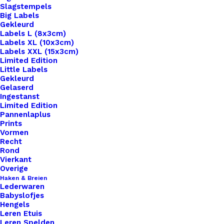
Slagstempels
Big Labels
Gekleurd
Labels L (8x3cm)
Labels XL (10x3cm)
Labels XXL (15x3cm)
Limited Edition
Little Labels
Gekleurd
Gelaserd
Ingestanst
Limited Edition
Pannenlaplus
Prints
Home
Haken & Breien
Speenclip Rood 30mm
Vormen
Recht
Speenclip Rood
Rond
Vierkant
30mm
Overige
Haken & Breien
Lederwaren
€
1,25
Babyslofjes
Hengels
Leren Etuis
Leren Spelden
10 op voorraad