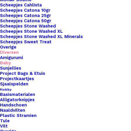
Scheepjes Cahlista
Scheepjes Catona 10gr
Scheepjes Catona 25gr
Nog meer leuks!
Scheepjes Catona 50gr
Scheepjes Stone Washed
Scheepjes Stone Washed XL
Scheepjes Stone Washed XL Minerals
Scheepjes Sweet Treat
Overige
Diversen
Amigurumi
Baby
Sunjellies
Project Bags & Etuis
Projectkaartjes
Sjaalspelden
Hobby
Basismaterialen
Alligatorknipjes
Handschoen
Naaldvilten
Plastic Stramien
Tule
Vilt