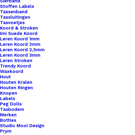
Sierband
Stoffen Labels
Tassenband
Tassluitingen
Tasvoetjes
Koord & Stroken
Imi Suede Koord
Leren Koord 1mm
Leren Koord 2mm
Leren Koord 2,5mm
Leren Koord 3mm
Leren Stroken
Addi Steekmarkeerders Sokjes
Trendy Koord
Waxkoord
Hout
€
0,30
Houten Kralen
Houten Ringen
Knopen
Labels
Peg Dolls
Tasbodem
Merken
Botties
Studio Mooi Design
Prym