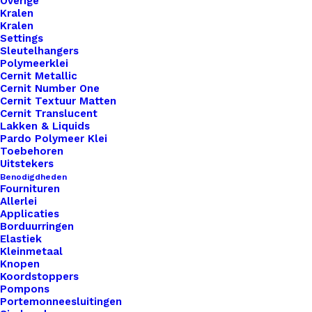
Overige
Kralen
Kralen
Settings
Sleutelhangers
Polymeerklei
Leren Sjaal Lus Met Drukknoop 21cm Las Naturel Warm And Cosy Strak
Cernit Metallic
Cernit Number One
Cernit Textuur Matten
€
7,95
Cernit Translucent
Lakken & Liquids
Pardo Polymeer Klei
Toebehoren
Uitstekers
Benodigdheden
Fournituren
Allerlei
Applicaties
Borduurringen
Elastiek
Kleinmetaal
Knopen
Koordstoppers
Pompons
Portemonneesluitingen