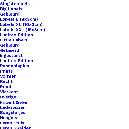
Slagstempels
Big Labels
Gekleurd
Labels L (8x3cm)
Labels XL (10x3cm)
Labels XXL (15x3cm)
Home
Haken & Breien
Limited Edition
Speenclip Kunststof 20mm Wit
Little Labels
Gekleurd
Gelaserd
Speenclip Kunststof
Ingestanst
Limited Edition
20mm Wit
Pannenlaplus
Prints
Vormen
€
0,75
Recht
Rond
Vierkant
6 op voorraad
Overige
Haken & Breien
Lederwaren
Speenclip
Babyslofjes
Kunststof
Hengels
Leren Etuis
20mm
Leren Spelden