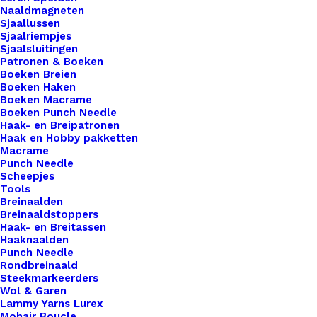
Wit
Toevoegen aan winkelwagen
Naaldmagneten
aantal
Sjaallussen
Sjaalriempjes
Toevoegen aan verlanglijst
Sjaalsluitingen
Patronen & Boeken
Boeken Breien
Boeken Haken
Artikelnummer
56843364_speenclip_kunststof_20mm
Boeken Macrame
Categorie
Haken & Breien
,
Diversen
,
Baby
Boeken Punch Needle
Haak- en Breipatronen
Kleur
Haak en Hobby pakketten
Macrame
Punch Needle
Scheepjes
Binnen 1-3 werkdagen verzonden
Tools
Veilig betalen
Breinaalden
Unieke en kwaliteitsproducten
Breinaaldstoppers
Haak- en Breitassen
Haaknaalden
Punch Needle
Rondbreinaald
Overzicht
Steekmarkeerders
Wol & Garen
Lammy Yarns Lurex
Mohair Boucle