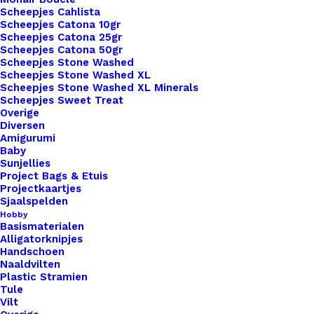
Scheepjes Cahlista
Scheepjes Catona 10gr
Scheepjes Catona 25gr
Scheepjes Catona 50gr
Nog meer leuks!
Scheepjes Stone Washed
Scheepjes Stone Washed XL
Scheepjes Stone Washed XL Minerals
Scheepjes Sweet Treat
Overige
Diversen
Amigurumi
Baby
Sunjellies
Project Bags & Etuis
Projectkaartjes
Sjaalspelden
Hobby
Basismaterialen
Alligatorknipjes
Handschoen
Naaldvilten
Plastic Stramien
Tule
Vilt