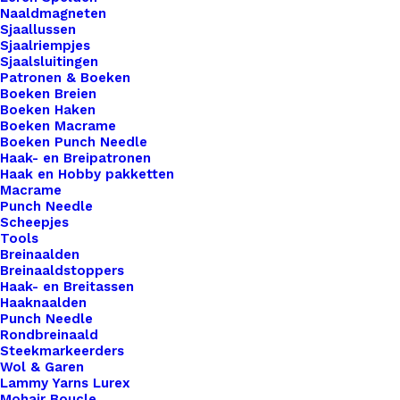
Naaldmagneten
My
Sjaallussen
Socks
Sjaalriempjes
Toevoegen aan winkelwagen
Sjaalsluitingen
Zwart/
Patronen & Boeken
Goud
Boeken Breien
Toevoegen aan verlanglijst
Boeken Haken
aantal
Boeken Macrame
Boeken Punch Needle
Artikelnummer
58373171_sokken_labels_my_socks_z
Haak- en Breipatronen
Haak en Hobby pakketten
Categorie
Benodigdheden
,
Fournituren
,
Stoffen 
Macrame
Punch Needle
Scheepjes
Binnen 1-3 werkdagen verzonden
Tools
Breinaalden
Veilig betalen
Breinaaldstoppers
Unieke en kwaliteitsproducten
Haak- en Breitassen
Haaknaalden
Punch Needle
Rondbreinaald
Steekmarkeerders
Overzicht
Wol & Garen
Lammy Yarns Lurex
Mohair Boucle