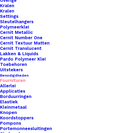
Overige
Kralen
Kralen
Settings
Sleutelhangers
Polymeerklei
Cernit Metallic
Koelkast Magneet Super Juf 5
Cernit Number One
Cernit Textuur Matten
Cernit Translucent
€
3,95
Lakken & Liquids
Pardo Polymeer Klei
Toebehoren
Uitstekers
Benodigdheden
Fournituren
Allerlei
Applicaties
Borduurringen
Elastiek
Kleinmetaal
Knopen
Koordstoppers
Pompons
Portemonneesluitingen