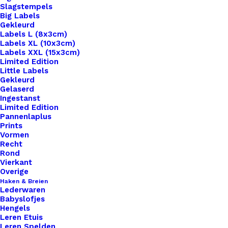
Slagstempels
Big Labels
Gekleurd
Labels L (8x3cm)
Labels XL (10x3cm)
Labels XXL (15x3cm)
Home
Benodigdheden
Limited Edition
Sokken Labels My Socks Zwart/ Goud
Little Labels
Gekleurd
Gelaserd
Sokken Labels My
Ingestanst
Limited Edition
Socks Zwart/ Goud
Pannenlaplus
Prints
Vormen
€
1,50
Recht
Rond
Vierkant
per stuk
Overige
Haken & Breien
Lederwaren
14 op voorraad
Babyslofjes
Hengels
Sokken
Leren Etuis
Leren Spelden
Labels