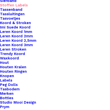
Sierband
Stoffen Labels
Tassenband
Tassluitingen
Tasvoetjes
Koord & Stroken
Imi Suede Koord
Leren Koord 1mm
Leren Koord 2mm
Leren Koord 2,5mm
Leren Koord 3mm
Leren Stroken
Trendy Koord
Televisie Nostalgische Series
Waxkoord
Hout
Houten Kralen
€
9,95
Houten Ringen
Knopen
Labels
Peg Dolls
Tasbodem
Merken
Botties
Studio Mooi Design
Prym