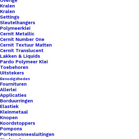
Overige
Kralen
Kralen
Overzicht
Settings
Sleutelhangers
Polymeerklei
Cernit Metallic
Cernit Number One
Cernit Textuur Matten
Cernit Translucent
Lakken & Liquids
Nog meer leuks!
Pardo Polymeer Klei
Toebehoren
Uitstekers
Benodigdheden
Fournituren
Allerlei
Applicaties
Borduurringen
Elastiek
Kleinmetaal
Knopen
Koordstoppers
Pompons
Portemonneesluitingen