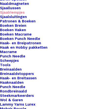
Naaldmagneten
functionaliteit met onze leren sjaal sluitingen,
Sjaallussen
voorzien van diverse sluitingsmogelijkheden! Of je
Sjaalriempjes
Sjaalsluitingen
nu op zoek bent naar een klassieke gesp, een
Patronen & Boeken
eigentijdse drukknoopsluiting of een handige
Boeken Breien
Boeken Haken
schroefsluiting, wij bieden een breed scala aan
Boeken Macrame
opties om aan jouw smaak en behoeften te
Boeken Punch Needle
Haak- en Breipatronen
voldoen. Onze hoogwaardige leren sluitingen
Haak en Hobby pakketten
voegen niet alleen een vleugje luxe toe aan je
Macrame
Punch Needle
favoriete sjaals, maar zorgen ook voor een stevige
Scheepjes
en veilige bevestiging, zodat je sjaal de hele dag
Tools
op zijn plaats blijft. Elk stuk is zorgvuldig
Breinaalden
Breinaaldstoppers
vervaardigd met oog voor detail en vakmanschap,
Haak- en Breitassen
waardoor het een tijdloze toevoeging is aan je
Haaknaalden
Punch Needle
accessoire collectie. Upgrade je sjaals met onze
Rondbreinaald
leren sluitingen en ervaar het gemak en de
Steekmarkeerders
Wol & Garen
elegantie die ze bieden.
Lammy Yarns Lurex
Mohair Boucle