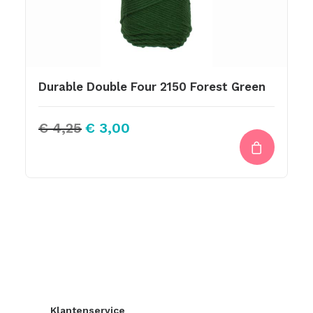
Durable Double Four 2150 Forest Green
Oorspronkelijke
Huidige
€
4,25
€
3,00
prijs
prijs
was:
is:
€ 4,25.
€ 3,00.
Klantenservice