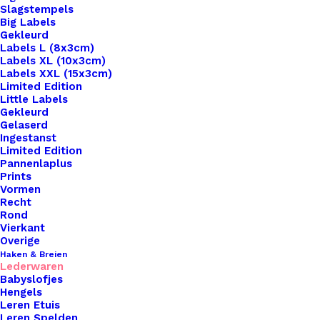
Slagstempels
Big Labels
Gekleurd
Labels L (8x3cm)
Labels XL (10x3cm)
Labels XXL (15x3cm)
Limited Edition
Little Labels
Gekleurd
Gelaserd
Ingestanst
Limited Edition
Pannenlaplus
Prints
Home
Haken & Breien
Sjaal Riempje Bordeaux 23cm
Vormen
Recht
Sjaal Riempje
Rond
Vierkant
Bordeaux 23cm
Overige
Haken & Breien
Lederwaren
€
6,95
Babyslofjes
Hengels
Leren Etuis
Leren Spelden
Ontdek de perfecte combinatie van stijl en