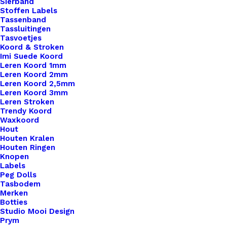
Sierband
Stoffen Labels
Tassenband
Tassluitingen
Tasvoetjes
Koord & Stroken
Imi Suede Koord
Leren Koord 1mm
Leren Koord 2mm
Leren Koord 2,5mm
Leren Koord 3mm
Leren Stroken
Haaknaalden Oprol Etui Met Stonewashed Linnen En Borduurwerk
Trendy Koord
Waxkoord
Hout
€
29,95
Houten Kralen
Houten Ringen
Knopen
Labels
Peg Dolls
Tasbodem
Merken
Botties
Studio Mooi Design
Prym