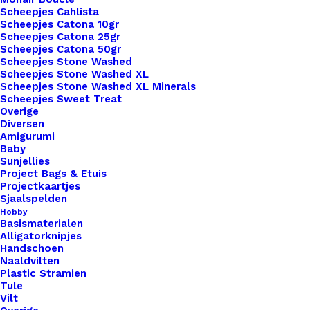
8 op voorraad
Scheepjes Cahlista
Scheepjes Catona 10gr
Scheepjes Catona 25gr
Sjaal
Scheepjes Catona 50gr
Riempje
Scheepjes Stone Washed
Bordeaux
Scheepjes Stone Washed XL
Scheepjes Stone Washed XL Minerals
23cm
Toevoegen aan winkelwagen
Scheepjes Sweet Treat
aantal
Overige
Diversen
Toevoegen aan verlanglijst
Amigurumi
Baby
Sunjellies
Project Bags & Etuis
Artikelnummer
45639514_sjaal_riempje_bordeaux_2
Projectkaartjes
Haken & Breien
,
Lederwaren
,
Sjaalspelden
Categorie
Sjaalriempjes
Hobby
Basismaterialen
Alligatorknipjes
Handschoen
Binnen 1-3 werkdagen verzonden
Naaldvilten
Veilig betalen
Plastic Stramien
Tule
Unieke en kwaliteitsproducten
Vilt