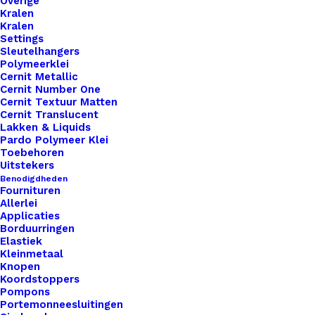
Overige
Kralen
Kralen
Settings
Sleutelhangers
Polymeerklei
Cernit Metallic
Brei Patroon Oilily Style
Cernit Number One
Cernit Textuur Matten
Cernit Translucent
€
6,95
Lakken & Liquids
Pardo Polymeer Klei
Toebehoren
Uitstekers
Benodigdheden
Fournituren
Allerlei
Applicaties
Borduurringen
Elastiek
Kleinmetaal
Knopen
Koordstoppers
Pompons
Portemonneesluitingen