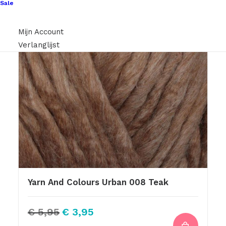
Sale
Mijn Account
Verlanglijst
Yarn And Colours Urban 008 Teak
Oorspronkelijke
Huidige
€
5,95
€
3,95
prijs
prijs