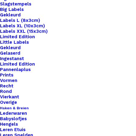
Slagstempels
Big Labels
Gekleurd
Labels L (8x3cm)
Labels XL (10x3cm)
Labels XXL (15x3cm)
Home
Haken & Breien
Limited Edition
Silicone Bijtring 65mm Felle Kleuren Per Stuk
Little Labels
Gekleurd
Gelaserd
Silicone Bijtring
Ingestanst
Limited Edition
65mm Felle Kleuren
Pannenlaplus
Prints
Per Stuk
Vormen
Recht
Rond
Vierkant
€
3,95
Overige
Haken & Breien
Lederwaren
Ontvang een melding als dit product weer op
Babyslofjes
voorraad is
Hengels
Leren Etuis
Leren Spelden