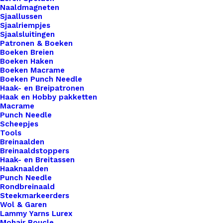
Naaldmagneten
Meld me aan
Sjaallussen
Sjaalriempjes
Sjaalsluitingen
Uitverkocht
Patronen & Boeken
Boeken Breien
Toevoegen aan verlanglijst
Boeken Haken
Boeken Macrame
Boeken Punch Needle
Haak- en Breipatronen
Artikelnummer
57519419_silicone_bijtring_65mm_fel
Haak en Hobby pakketten
Categorie
Haken & Breien
,
Diversen
,
Baby
Macrame
Punch Needle
Scheepjes
Tools
Binnen 1-3 werkdagen verzonden
Breinaalden
Veilig betalen
Breinaaldstoppers
Haak- en Breitassen
Unieke en kwaliteitsproducten
Haaknaalden
Punch Needle
Rondbreinaald
Steekmarkeerders
Overzicht
Wol & Garen
Lammy Yarns Lurex
Mohair Boucle