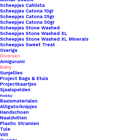
Scheepjes Cahlista
Scheepjes Catona 10gr
Scheepjes Catona 25gr
Scheepjes Catona 50gr
Scheepjes Stone Washed
Nog meer leuks!
Scheepjes Stone Washed XL
Scheepjes Stone Washed XL Minerals
Scheepjes Sweet Treat
Overige
Diversen
Amigurumi
Baby
Sunjellies
Project Bags & Etuis
Projectkaartjes
Sjaalspelden
Hobby
Basismaterialen
Alligatorknipjes
Handschoen
Naaldvilten
Plastic Stramien
Tule
Vilt