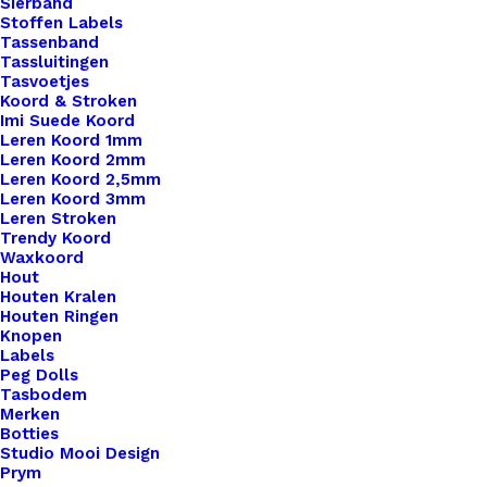
Sierband
Stoffen Labels
Tassenband
Tassluitingen
Tasvoetjes
Koord & Stroken
Imi Suede Koord
Leren Koord 1mm
Leren Koord 2mm
Leren Koord 2,5mm
Leren Koord 3mm
Leren Stroken
Trendy Koord
Waxkoord
Yarn The After Party 46 – Electric Dream Cushion
Hout
Houten Kralen
Houten Ringen
€
1,50
Knopen
Labels
Peg Dolls
Tasbodem
Merken
Botties
Studio Mooi Design
Prym