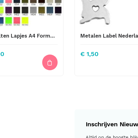
016 Vilten Lapjes A4 Formaat Diep Donker Blauw
40
€
1,50
Inschrijven Nieuw
Altijd op de hoogte bli