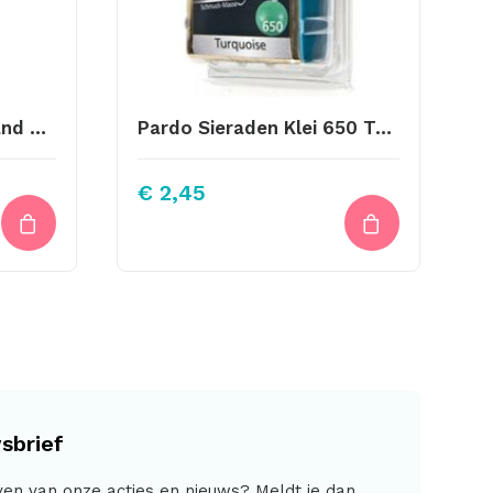
Metalen Label Nederland Zilverkleurig 15x24mm
Pardo Sieraden Klei 650 Turquoise
€
2,45
sbrief
jven van onze acties en nieuws? Meldt je dan