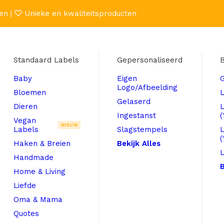
en |
Unieke en kwaliteitsproducten
Standaard Labels
Gepersonaliseerd
B
Baby
Eigen
Logo/Afbeelding
Bloemen
L
Gelaserd
Dieren
Ingestanst
(
Vegan
NIEUW
Labels
Slagstempels
(
Haken & Breien
Bekijk Alles
L
Handmade
B
Home & Living
Liefde
Oma & Mama
Quotes