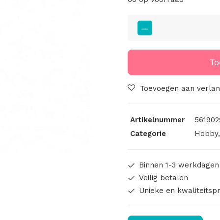
Settings
Knoopje
Metaal
Voor
To
Stipsteentjes
12mm
Toevoegen aan verlang
Zilver
aantal
Artikelnummer
561902
Categorie
Hobby
Binnen 1-3 werkdagen
Veilig betalen
Unieke en kwaliteitsp