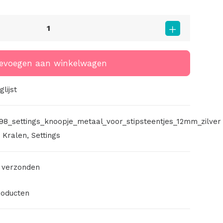
evoegen aan winkelwagen
lijst
98_settings_knoopje_metaal_voor_stipsteentjes_12mm_zilver
,
Kralen
,
Settings
 verzonden
roducten