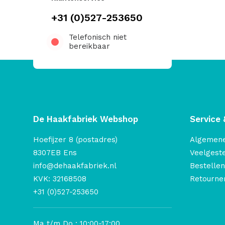
+31 (0)527-253650
Telefonisch niet
bereikbaar
De Haakfabriek Webshop
Service 
Hoefijzer 8 (postadres)
Algemen
8307EB Ens
Veelgest
info@dehaakfabriek.nl
Bestellen
KVK: 32168508
Retourner
+31 (0)527-253650
Ma t/m Do : 10:00-17:00