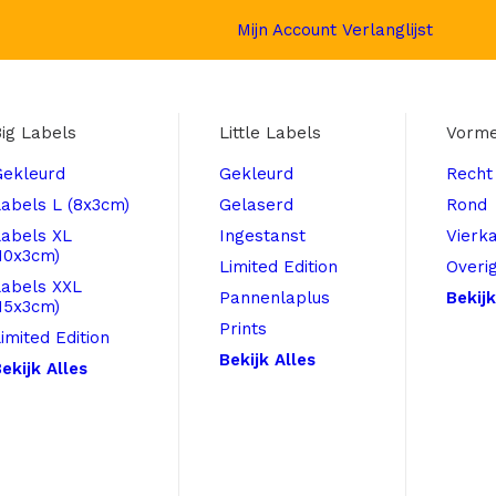
Mijn Account
Verlanglijst
ig Labels
Little Labels
Vorm
Gekleurd
Gekleurd
Recht
abels L (8x3cm)
Gelaserd
Rond
Labels XL
Ingestanst
Vierk
10x3cm)
Limited Edition
Overi
Labels XXL
Pannenlaplus
Bekijk
15x3cm)
Prints
imited Edition
Bekijk Alles
ekijk Alles