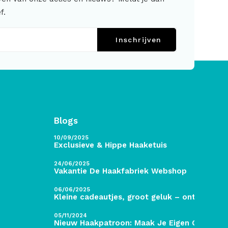
f.
Inschrijven
Blogs
10/09/2025
Exclusieve & Hippe Haaketuis
24/06/2025
Vakantie De Haakfabriek Webshop
06/06/2025
Kleine cadeautjes, groot geluk – ontdek de 
05/11/2024
Nieuw Haakpatroon: Maak Je Eigen Gave Kers