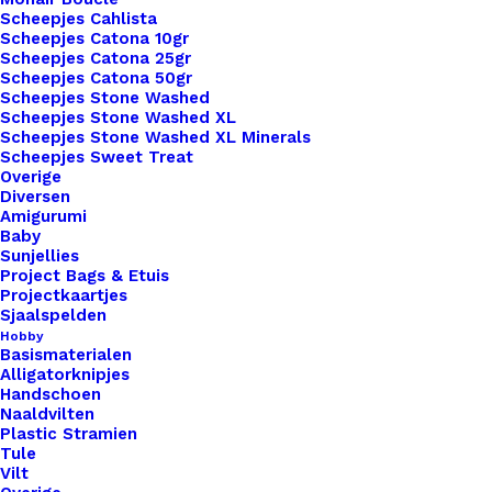
Overzicht
Scheepjes Cahlista
Scheepjes Catona 10gr
Scheepjes Catona 25gr
Scheepjes Catona 50gr
Scheepjes Stone Washed
Scheepjes Stone Washed XL
Scheepjes Stone Washed XL Minerals
Scheepjes Sweet Treat
Nog meer leuks!
Overige
Diversen
Amigurumi
Baby
Sunjellies
Project Bags & Etuis
Projectkaartjes
Sjaalspelden
Hobby
Basismaterialen
Alligatorknipjes
Handschoen
Naaldvilten
Plastic Stramien
Tule
Vilt