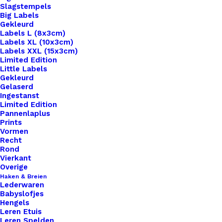
Slagstempels
Big Labels
Gekleurd
Labels L (8x3cm)
Labels XL (10x3cm)
Labels XXL (15x3cm)
Home
Hobby
Limited Edition
Setting Tq Metaal 2 Ogen Voor Ss39 Puntsteen
Little Labels
Gekleurd
Antiek Zilver
Gelaserd
Ingestanst
Setting Tq Metaal 2
Limited Edition
Pannenlaplus
Ogen Voor Ss39
Prints
Vormen
Recht
Puntsteen Antiek
Rond
Vierkant
Zilver
Overige
Haken & Breien
Lederwaren
€
0,65
Babyslofjes
Hengels
Leren Etuis
102 op voorraad
Leren Spelden