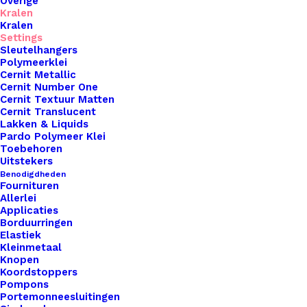
Overige
Kralen
Kralen
Settings
Sleutelhangers
Polymeerklei
Cernit Metallic
Cernit Number One
Cernit Textuur Matten
Cernit Translucent
Bedels Dq Metaal Blaadje Antiek Zilver (Nikkelvrij)
Lakken & Liquids
Pardo Polymeer Klei
Toebehoren
€
0,35
Uitstekers
Benodigdheden
Fournituren
Allerlei
Applicaties
Borduurringen
Elastiek
Kleinmetaal
Knopen
Koordstoppers
Pompons
Portemonneesluitingen