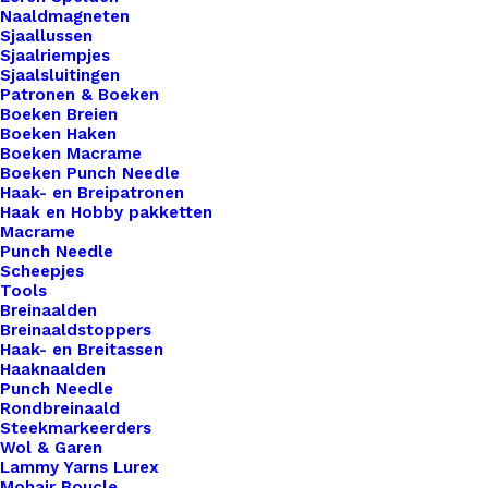
Naaldmagneten
Sjaallussen
Setting
Sjaalriempjes
Tq
Sjaalsluitingen
Patronen & Boeken
Metaal
Boeken Breien
2
Toevoegen aan winkelwagen
Boeken Haken
Ogen
Boeken Macrame
Boeken Punch Needle
Voor
Toevoegen aan verlanglijst
Haak- en Breipatronen
Ss39
Haak en Hobby pakketten
Macrame
Puntsteen
Punch Needle
Artikelnummer
52777378_setting_tq_metaal_2_ogen_
Antiek
Scheepjes
Categorie
Hobby
,
Kralen
,
Settings
Tools
Zilver
Breinaalden
aantal
Breinaaldstoppers
Haak- en Breitassen
Binnen 1-3 werkdagen verzonden
Haaknaalden
Veilig betalen
Punch Needle
Rondbreinaald
Unieke en kwaliteitsproducten
Steekmarkeerders
Wol & Garen
Lammy Yarns Lurex
Mohair Boucle