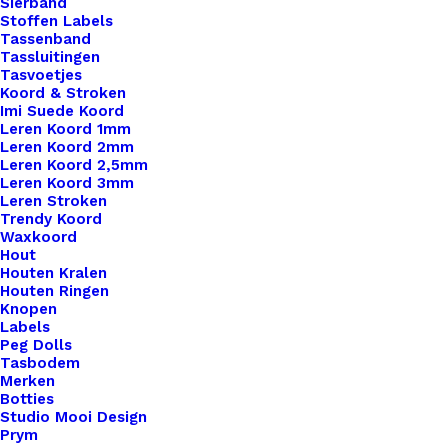
Sierband
Stoffen Labels
Tassenband
Tassluitingen
Tasvoetjes
Koord & Stroken
Imi Suede Koord
Leren Koord 1mm
Leren Koord 2mm
Leren Koord 2,5mm
Leren Koord 3mm
Leren Stroken
Trendy Koord
Waxkoord
Hout
Houten Kralen
Houten Ringen
Tule Grijs 137cm Breed
Knopen
Labels
Peg Dolls
€
2,50
Tasbodem
Merken
Botties
Studio Mooi Design
Prym