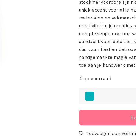
steekmarkeerders zijn ni
uniek accent voor al je h
materialen en vakmansc
creativiteit in je creati
een plezierige ervaring w
aandacht voor detail en 
duurzaamheid en betrouw
handgemaakte magie van 
toe aan je handwerk met
4 op voorraad
Set
Steekmarkeerders
Aztec
Brown
To
aantal
Toevoegen aan verlang