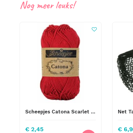
Nog meer leuks!
Scheepjes Catona Scarlet 192
Net T
€
2,45
€
6,9