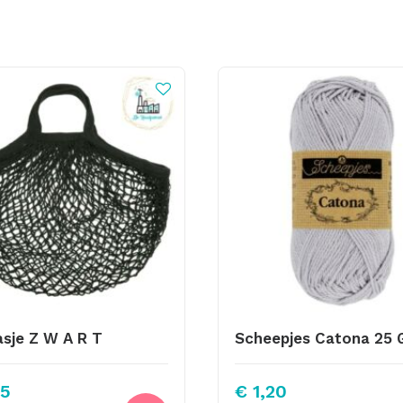
asje Z W A R T
5
€
1,20