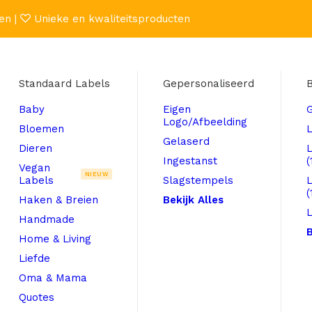
en |
Unieke en kwaliteitsproducten
Standaard Labels
Gepersonaliseerd
B
Baby
Eigen
Logo/Afbeelding
Bloemen
L
Gelaserd
Dieren
Ingestanst
(
Vegan
NIEUW
Labels
Slagstempels
(
Haken & Breien
Bekijk Alles
L
Handmade
B
Home & Living
Liefde
Oma & Mama
Quotes