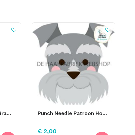
Scheepjes Catona 25 Gram Kleur 074
Punch Needle Patroon Hond 5
€
2,00