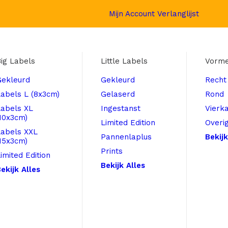
Mijn Account
Verlanglijst
ig Labels
Little Labels
Vorm
Gekleurd
Gekleurd
Recht
abels L (8x3cm)
Gelaserd
Rond
Labels XL
Ingestanst
Vierk
10x3cm)
Limited Edition
Overi
Labels XXL
Pannenlaplus
Bekijk
15x3cm)
Prints
imited Edition
Bekijk Alles
ekijk Alles