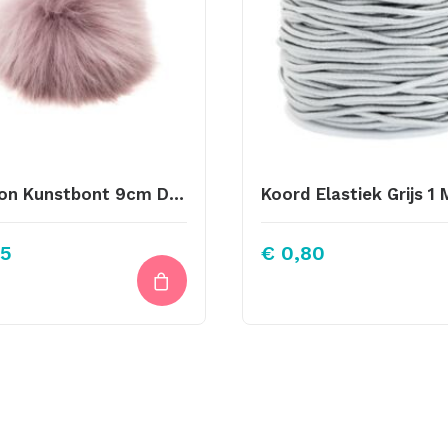
Pompon Kunstbont 9cm Doorsnede Licht Grijs Met Elastiekje
5
€
0,80