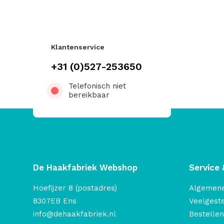
Klantenservice
+31 (0)527-253650
Telefonisch niet
bereikbaar
De Haakfabriek Webshop
Service 
Hoefijzer 8 (postadres)
Algemen
8307EB Ens
Veelgest
info@dehaakfabriek.nl
Bestellen