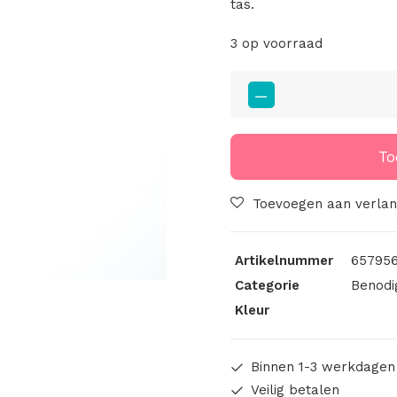
tas.
3 op voorraad
Schuiver
Voor
Leren
Taskoord
To
3mm
Zilver/Cognac
Toevoegen aan verlang
Print
Leer
Artikelnummer
657956
aantal
Categorie
Benodi
Kleur
Binnen 1-3 werkdagen
Veilig betalen