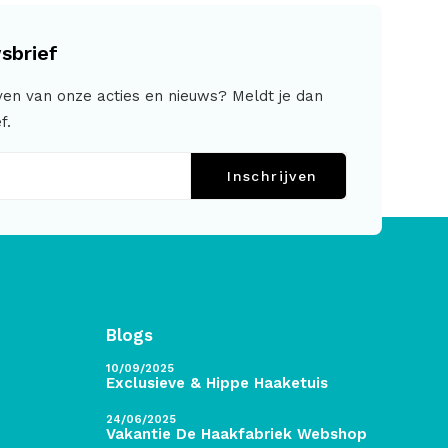
sbrief
jven van onze acties en nieuws? Meldt je dan
f.
Inschrijven
Blogs
10/09/2025
Exclusieve & Hippe Haaketuis
24/06/2025
Vakantie De Haakfabriek Webshop