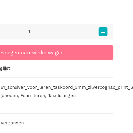
evoegen aan winkelwagen
lijst
61_schuiver_voor_leren_taskoord_3mm_zilvercognac_print_l
gdheden
,
Fournituren
,
Tassluitingen
 verzonden