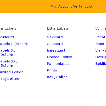
Mijn Account
Verlanglijst
ig Labels
Little Labels
Vorm
Gekleurd
Gekleurd
Recht
abels L (8x3cm)
Gelaserd
Rond
Labels XL
Ingestanst
Vierk
10x3cm)
Limited Edition
Overi
Labels XXL
Pannenlaplus
Bekijk
15x3cm)
Prints
imited Edition
Bekijk Alles
ekijk Alles