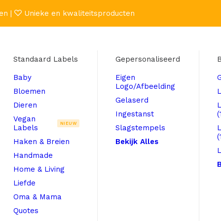
en |
Unieke en kwaliteitsproducten
Standaard Labels
Gepersonaliseerd
B
Baby
Eigen
Logo/Afbeelding
Bloemen
L
Gelaserd
Dieren
Ingestanst
(
Vegan
NIEUW
Labels
Slagstempels
(
Haken & Breien
Bekijk Alles
L
Handmade
B
Home & Living
Liefde
Oma & Mama
Quotes