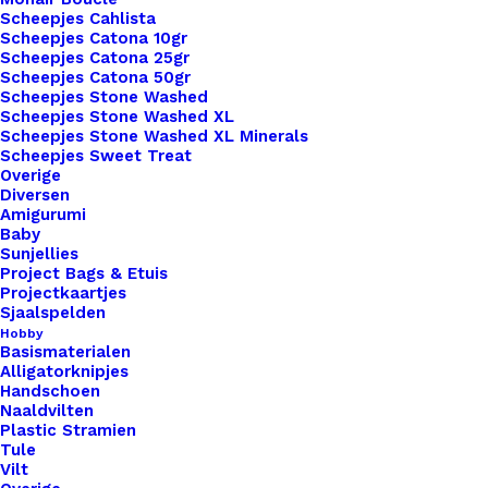
Scheepjes Cahlista
Scheepjes Catona 10gr
Scheepjes Catona 25gr
Scheepjes Catona 50gr
Scheepjes Stone Washed
Scheepjes Stone Washed XL
Nog meer leuks!
Scheepjes Stone Washed XL Minerals
Scheepjes Sweet Treat
Overige
Diversen
Amigurumi
Baby
Sunjellies
Project Bags & Etuis
Projectkaartjes
Sjaalspelden
Hobby
Basismaterialen
Alligatorknipjes
Handschoen
Naaldvilten
Plastic Stramien
Tule
Vilt