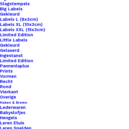
Slagstempels
Big Labels
Gekleurd
Labels L (8x3cm)
Labels XL (10x3cm)
Labels XXL (15x3cm)
Home
Benodigdheden
Limited Edition
Schuiver Voor Leren Tas Koord Goud Kleur
Little Labels
Gekleurd
Gelaserd
Schuiver Voor Leren
Ingestanst
Limited Edition
Tas Koord Goud Kleur
Pannenlaplus
Prints
Vormen
€
3,95
Recht
Rond
Vierkant
Combineer met onze leren koorden 3mm voor een
Overige
Haken & Breien
stijlvolle afwerking van je tas.
Lederwaren
Babyslofjes
8 op voorraad
Hengels
Leren Etuis
Leren Spelden
Schuiver