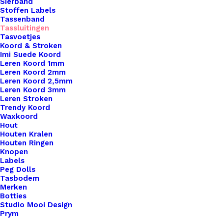
Sierband
Stoffen Labels
Tassenband
Tassluitingen
Tasvoetjes
Koord & Stroken
Imi Suede Koord
Leren Koord 1mm
Leren Koord 2mm
Leren Koord 2,5mm
Leren Koord 3mm
Leren Stroken
Trendy Koord
Waxkoord
Hout
Koord Stoppers Fuchsia
Houten Kralen
Houten Ringen
Knopen
€
0,40
Labels
Peg Dolls
Tasbodem
Merken
Botties
Studio Mooi Design
Prym