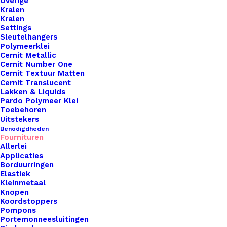
Overige
Kralen
Kralen
Settings
Sleutelhangers
Polymeerklei
Cernit Metallic
Cernit Number One
Koelkast Magneet Retro 007
Cernit Textuur Matten
Cernit Translucent
Lakken & Liquids
€
5,95
Pardo Polymeer Klei
Toebehoren
Uitstekers
Benodigdheden
Fournituren
Allerlei
Applicaties
Borduurringen
Elastiek
Kleinmetaal
Knopen
Koordstoppers
Pompons
Portemonneesluitingen