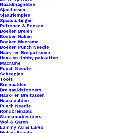
Naaldmagneten
Voor
Sjaallussen
Leren
Sjaalriempjes
Sjaalsluitingen
Tas
Toevoegen aan winkelwagen
Patronen & Boeken
Koord
Boeken Breien
Boeken Haken
Goud
Toevoegen aan verlanglijst
Boeken Macrame
Kleur
Boeken Punch Needle
Haak- en Breipatronen
aantal
Haak en Hobby pakketten
Artikelnummer
63752109_schuiver_voor_leren_tas_k
Macrame
Categorie
Benodigdheden
,
Fournituren
,
Tassluit
Punch Needle
Scheepjes
Tools
Breinaalden
Binnen 1-3 werkdagen verzonden
Breinaaldstoppers
Veilig betalen
Haak- en Breitassen
Haaknaalden
Unieke en kwaliteitsproducten
Punch Needle
Rondbreinaald
Steekmarkeerders
Wol & Garen
Overzicht
Lammy Yarns Lurex
Mohair Boucle