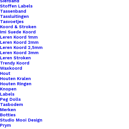
Sierband
Stoffen Labels
Tassenband
Tassluitingen
Tasvoetjes
Koord & Stroken
Imi Suede Koord
Leren Koord 1mm
Leren Koord 2mm
Leren Koord 2,5mm
Leren Koord 3mm
Leren Stroken
Trendy Koord
Waxkoord
Hout
Houten Kralen
Houten Ringen
Knopen
Labels
Peg Dolls
Tasbodem
Merken
Botties
Studio Mooi Design
Prym