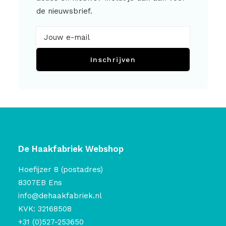
de nieuwsbrief.
Inschrijven
De Haakfabriek Webshop
Hoefijzer 8 (postadres)
8307EB Ens
info@dehaakfabriek.nl
KVK: 32168508
+31 (0)527-253650