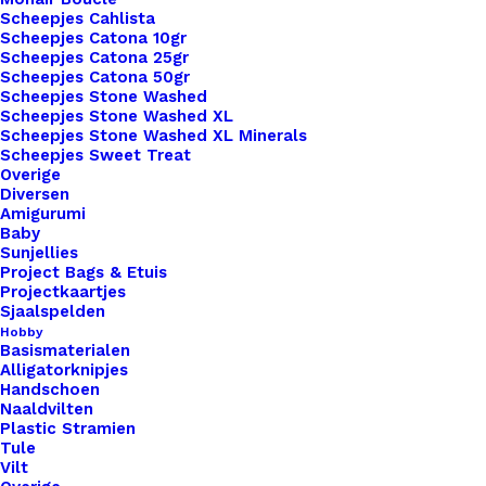
Te
Scheepjes Cahlista
Categorie
Benodigdheden
,
Fournituren
,
Kleinme
Scheepjes Catona 10gr
Bevestigen.
Scheepjes Catona 25gr
aantal
Scheepjes Catona 50gr
Scheepjes Stone Washed
Binnen 1-3 werkdagen verzonden
Scheepjes Stone Washed XL
Veilig betalen
Scheepjes Stone Washed XL Minerals
Unieke en kwaliteitsproducten
Scheepjes Sweet Treat
Overige
Diversen
Amigurumi
Baby
Overzicht
Sunjellies
Project Bags & Etuis
Projectkaartjes
Sjaalspelden
Hobby
Basismaterialen
Alligatorknipjes
Nog meer leuks!
Handschoen
Naaldvilten
Plastic Stramien
Tule
Vilt