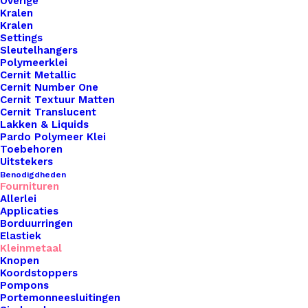
Overige
Kralen
Kralen
Settings
Sleutelhangers
Polymeerklei
Cernit Metallic
Cernit Number One
Cernit Textuur Matten
Cernit Translucent
Lakken & Liquids
Pardo Polymeer Klei
Toebehoren
Uitstekers
Benodigdheden
Fournituren
Allerlei
Applicaties
Borduurringen
Elastiek
Kleinmetaal
Knopen
Blanke Houten Kralen Facet Ovaal 34x27mm Binnenmaat 3mm
Koordstoppers
Pompons
Portemonneesluitingen
€
0,85