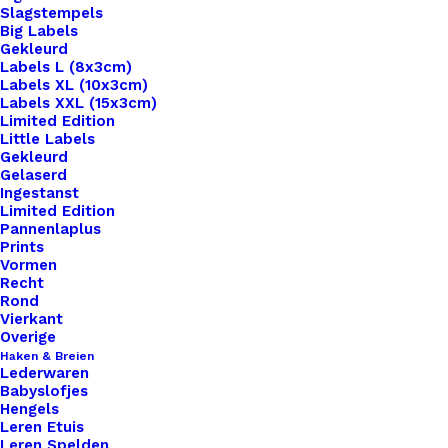
Slagstempels
Big Labels
Gekleurd
Labels L (8x3cm)
Labels XL (10x3cm)
Labels XXL (15x3cm)
Limited Edition
Little Labels
Gekleurd
Gelaserd
Ingestanst
Limited Edition
Pannenlaplus
Prints
Home
Benodigdheden
Vormen
Schroef 5x12mm Voor Tas Hengsels Of Voor Leren
Recht
Labels Te Bevestigen.
Rond
Vierkant
Schroef 5x12mm Voor
Overige
Haken & Breien
Lederwaren
Tas Hengsels Of Voor
Babyslofjes
Hengels
Leren Labels Te
Leren Etuis
Leren Spelden