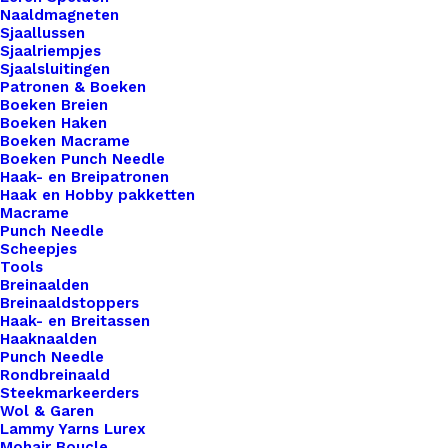
Bevestigen.
Naaldmagneten
Sjaallussen
Sjaalriempjes
Sjaalsluitingen
€
0,45
Patronen & Boeken
Boeken Breien
Boeken Haken
Deze schroeven gebruik je om je hengsel aan je
Boeken Macrame
tas te zetten(schroeven) of om onze leren labels
Boeken Punch Needle
Haak- en Breipatronen
te bevestigen.
Haak en Hobby pakketten
Macrame
Schroef
Punch Needle
Scheepjes
5x12mm
Tools
Voor
Breinaalden
Breinaaldstoppers
Tas
Toevoegen aan winkelwagen
Haak- en Breitassen
Hengsels
Haaknaalden
Of
Punch Needle
Toevoegen aan verlanglijst
Rondbreinaald
Voor
Steekmarkeerders
Leren
Wol & Garen
49290204_schroef_5x12mm_voor_tas_
Lammy Yarns Lurex
Labels
Artikelnummer
1-1
Mohair Boucle