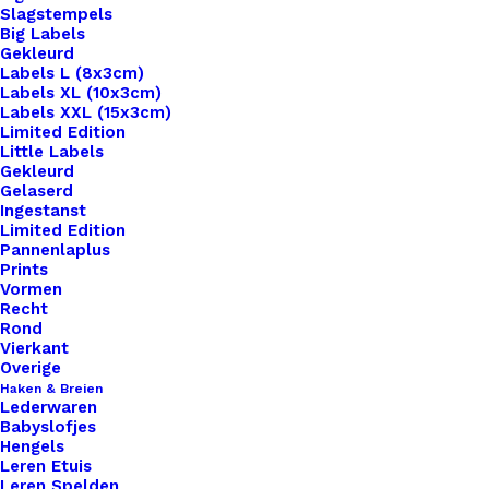
Slagstempels
Big Labels
Gekleurd
Labels L (8x3cm)
Labels XL (10x3cm)
Labels XXL (15x3cm)
Home
Haken & Breien
Limited Edition
Scheepjes-Stonewashed-XL-876 Tourmaline
Little Labels
Gekleurd
Gelaserd
Scheepjes-
Ingestanst
Limited Edition
Stonewashed-XL-876
Pannenlaplus
Prints
Tourmaline
Vormen
Recht
Rond
Vierkant
€
3,60
Overige
Haken & Breien
Lederwaren
Stone Washed van Scheepjeswol is een heerlijk
Babyslofjes
zacht garen van 70% katoen en 30% acryl met
Hengels
Leren Etuis
een Jeans look. Het is geschikt voor zowel breien
Leren Spelden