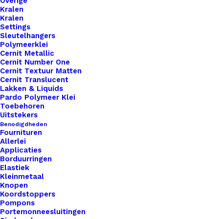
Overige
Kralen
Kralen
Settings
Sleutelhangers
Polymeerklei
Cernit Metallic
Cernit Number One
Cernit Textuur Matten
Cernit Translucent
Lakken & Liquids
Pardo Polymeer Klei
Toebehoren
Uitstekers
Benodigdheden
Fournituren
Allerlei
Applicaties
Borduurringen
Elastiek
Kleinmetaal
Knopen
Koordstoppers
Pompons
Scheepjes Catona Soft Beige 406
Portemonneesluitingen