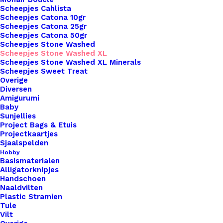
Washed XL
Scheepjes Cahlista
Scheepjes Catona 10gr
Naalddikte
5
Scheepjes Catona 25gr
Kleur
Roze
Scheepjes Catona 50gr
Scheepjes Stone Washed
Scheepjes Stone Washed XL
Scheepjes Stone Washed XL Minerals
Binnen 1-3 werkdagen verzonden
Scheepjes Sweet Treat
Veilig betalen
Overige
Diversen
Unieke en kwaliteitsproducten
Amigurumi
Baby
Sunjellies
Project Bags & Etuis
Overzicht
Projectkaartjes
Sjaalspelden
Hobby
Basismaterialen
Alligatorknipjes
Handschoen
Naaldvilten
Nog meer leuks!
Plastic Stramien
Tule
Vilt