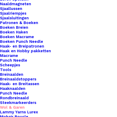
als haken. De aanbevolen naalddikte is 5mm.
Naaldmagneten
Materiaal70% katoen / 30% acrylGewicht50 gram.
Sjaallussen
Sjaalriempjes
Lengteca. 75 meter. Aanbevolen naald5mm.
Sjaalsluitingen
Stekenverhouding 10 x 10cm14 steken x 19
Patronen & Boeken
Boeken Breien
naalden. Machinewas 40 graden.
Boeken Haken
Boeken Macrame
Ontvang een melding als dit product weer op
Boeken Punch Needle
Haak- en Breipatronen
voorraad is
Haak en Hobby pakketten
Macrame
Punch Needle
Scheepjes
Meld me aan
Tools
Breinaalden
Breinaaldstoppers
Uitverkocht
Haak- en Breitassen
Haaknaalden
Toevoegen aan verlanglijst
Punch Needle
Rondbreinaald
Steekmarkeerders
Artikelnummer
48319638_scheepjesstonewashedxl87
Wol & Garen
Lammy Yarns Lurex
Haken & Breien
,
Wol & Garen
,
Scheep
Categorie
Mohair Boucle