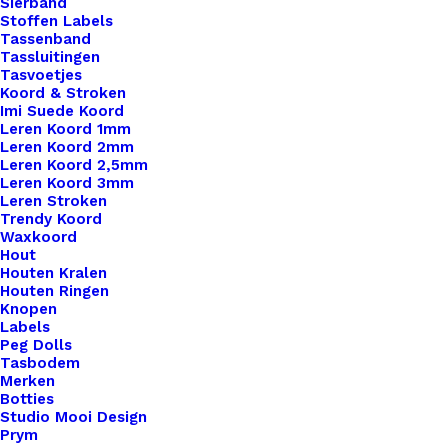
Sierband
Oorspronkelijke
Huidige
€
2,35
€
1,50
Stoffen Labels
prijs
prijs
Tassenband
was:
is:
Tassluitingen
Tasvoetjes
€ 2,35.
€ 1,50.
Koord & Stroken
Imi Suede Koord
Leren Koord 1mm
Leren Koord 2mm
Leren Koord 2,5mm
Leren Koord 3mm
Leren Stroken
Trendy Koord
Waxkoord
Hout
Houten Kralen
Houten Ringen
Knopen
Labels
Peg Dolls
Tasbodem
Merken
Botties
Studio Mooi Design
Prym