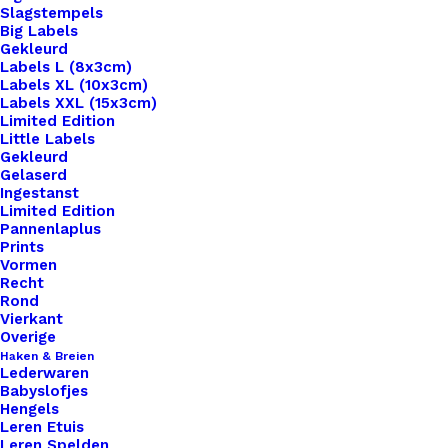
Slagstempels
Big Labels
Gekleurd
Labels L (8x3cm)
Labels XL (10x3cm)
Labels XXL (15x3cm)
Home
Haken & Breien
Limited Edition
Scheepjes-Stonewashed-XL-866 Fosterite
Little Labels
Gekleurd
Gelaserd
Scheepjes-
Ingestanst
Limited Edition
Stonewashed-XL-
Pannenlaplus
Prints
866 Fosterite
Vormen
Recht
Rond
Vierkant
€
3,60
Overige
Haken & Breien
Lederwaren
Stone Washed van Scheepjeswol is een heerlijk
Babyslofjes
zacht garen van 70% katoen en 30% acryl met
Hengels
Leren Etuis
een Jeans look. Het is geschikt voor zowel breien
Leren Spelden