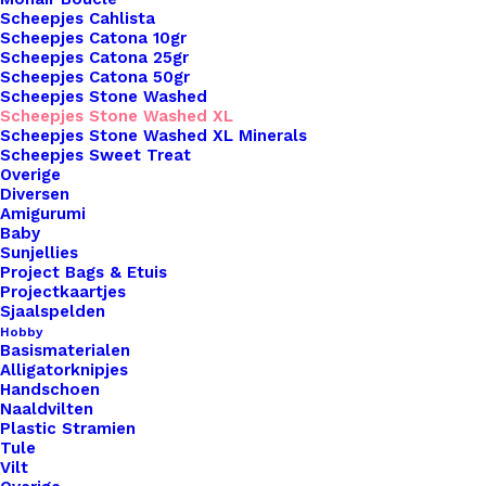
Scheepjes Cahlista
Naalddikte
5
Scheepjes Catona 10gr
Kleur
Groen
Scheepjes Catona 25gr
Scheepjes Catona 50gr
Scheepjes Stone Washed
Scheepjes Stone Washed XL
Binnen 1-3 werkdagen verzonden
Scheepjes Stone Washed XL Minerals
Veilig betalen
Scheepjes Sweet Treat
Overige
Unieke en kwaliteitsproducten
Diversen
Amigurumi
Baby
Sunjellies
Overzicht
Project Bags & Etuis
Projectkaartjes
Sjaalspelden
Hobby
Basismaterialen
Alligatorknipjes
Handschoen
Naaldvilten
Nog meer leuks!
Plastic Stramien
Tule
Vilt