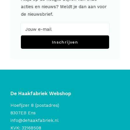
acties en nieuws? Meldt je dan aan voor
de nieuwsbrief.
Inschrijven
De Haakfabriek Webshop
Hoefijzer 8 (postadres)
8307EB Ens
info@dehaakfabriek.nl
KVK: 32168508