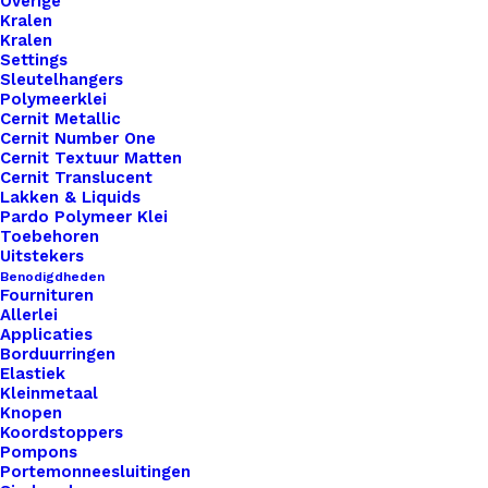
Overige
Kralen
Kralen
Settings
Sleutelhangers
Polymeerklei
Cernit Metallic
Cernit Number One
Cernit Textuur Matten
Cernit Translucent
Lakken & Liquids
Pardo Polymeer Klei
Toebehoren
Uitstekers
Benodigdheden
Fournituren
Allerlei
Applicaties
Borduurringen
Elastiek
Kleinmetaal
Knopen
Koordstoppers
Cahlista Vivid Blue (146)
Pompons
Portemonneesluitingen