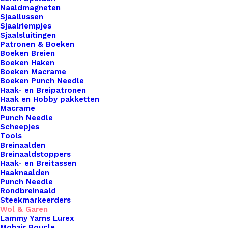
als haken. De aanbevolen naalddikte is 5mm.
Naaldmagneten
Materiaal70% katoen / 30% acrylGewicht50 gram.
Sjaallussen
Sjaalriempjes
Lengteca. 75 meter. Aanbevolen naald5mm.
Sjaalsluitingen
Stekenverhouding 10 x 10cm14 steken x 19
Patronen & Boeken
Boeken Breien
naalden. Machinewas 40 graden.
Boeken Haken
Boeken Macrame
9 op voorraad
Boeken Punch Needle
Haak- en Breipatronen
Haak en Hobby pakketten
Scheepjes-
Macrame
Stonewashed-
Punch Needle
XL-
Scheepjes
Tools
866
Toevoegen aan winkelwagen
Breinaalden
Fosterite
Breinaaldstoppers
Haak- en Breitassen
aantal
Toevoegen aan verlanglijst
Haaknaalden
Punch Needle
Rondbreinaald
Steekmarkeerders
Artikelnummer
48319559_scheepjesstonewashedxl86
Wol & Garen
Haken & Breien
,
Wol & Garen
,
Scheep
Lammy Yarns Lurex
Categorie
Washed XL
Mohair Boucle