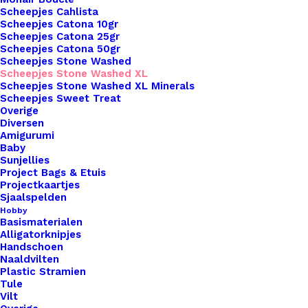
Naalddikte
5
Scheepjes Cahlista
Kleur
Blauw
Scheepjes Catona 10gr
Scheepjes Catona 25gr
Scheepjes Catona 50gr
Scheepjes Stone Washed
Binnen 1-3 werkdagen verzonden
Scheepjes Stone Washed XL
Veilig betalen
Scheepjes Stone Washed XL Minerals
Scheepjes Sweet Treat
Unieke en kwaliteitsproducten
Overige
Diversen
Amigurumi
Baby
Overzicht
Sunjellies
Project Bags & Etuis
Projectkaartjes
Sjaalspelden
Hobby
Basismaterialen
Alligatorknipjes
Handschoen
Nog meer leuks!
Naaldvilten
Plastic Stramien
Tule
Vilt