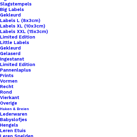
Slagstempels
Big Labels
Gekleurd
Labels L (8x3cm)
Labels XL (10x3cm)
Labels XXL (15x3cm)
Home
Haken & Breien
Limited Edition
Scheepjes Stone Washed XL – 855- Green Agate
Little Labels
Gekleurd
Gelaserd
Scheepjes Stone
Ingestanst
Limited Edition
Washed XL – 855-
Pannenlaplus
Prints
Green Agate
Vormen
Recht
Rond
Vierkant
€
3,60
Overige
Haken & Breien
Lederwaren
Stone Washed van Scheepjeswol is een heerlijk
Babyslofjes
zacht garen van 70% katoen en 30% acryl met
Hengels
Leren Etuis
een Jeans look. Het is geschikt voor zowel breien
Leren Spelden