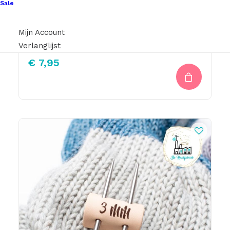
Sale
Leren Sjaallus Naturel Keep Me Warm OkerGoud
Mijn Account
Verlanglijst
€
7,95