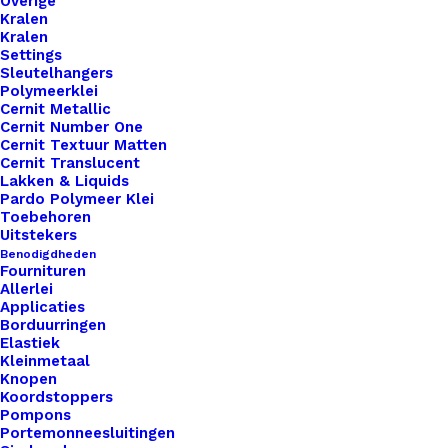
Overige
Kralen
Kralen
Settings
Sleutelhangers
Polymeerklei
Cernit Metallic
Cernit Number One
Cernit Textuur Matten
Cernit Translucent
Lakken & Liquids
Pardo Polymeer Klei
Toebehoren
Uitstekers
Benodigdheden
Fournituren
Allerlei
Applicaties
Borduurringen
Elastiek
Kleinmetaal
Knopen
Steekmarkeerders 002 Schaartje Zilver 2021
Koordstoppers
Pompons
Portemonneesluitingen