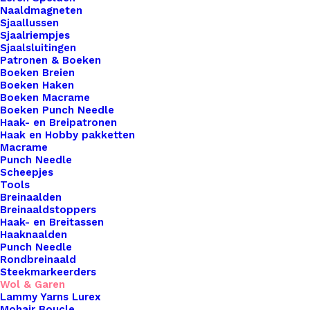
als haken. De aanbevolen naalddikte is 5mm.
Naaldmagneten
Materiaal70% katoen / 30% acrylGewicht50 gram.
Sjaallussen
Sjaalriempjes
Lengteca. 75 meter. Aanbevolen naald5mm.
Sjaalsluitingen
Stekenverhouding 10 x 10cm14 steken x 19
Patronen & Boeken
Boeken Breien
naalden. Machinewas 40 graden.
Boeken Haken
Boeken Macrame
3 op voorraad
Boeken Punch Needle
Haak- en Breipatronen
Haak en Hobby pakketten
Scheepjes
Macrame
Stone
Punch Needle
Washed
Scheepjes
Tools
XL
Toevoegen aan winkelwagen
Breinaalden
-
Breinaaldstoppers
Haak- en Breitassen
855-
Toevoegen aan verlanglijst
Haaknaalden
Green
Punch Needle
Rondbreinaald
Agate
Steekmarkeerders
Artikelnummer
45545393_scheepjes_stone_washed_
aantal
Wol & Garen
Categorie
Haken & Breien
,
Wol & Garen
,
Scheep
Lammy Yarns Lurex
Mohair Boucle