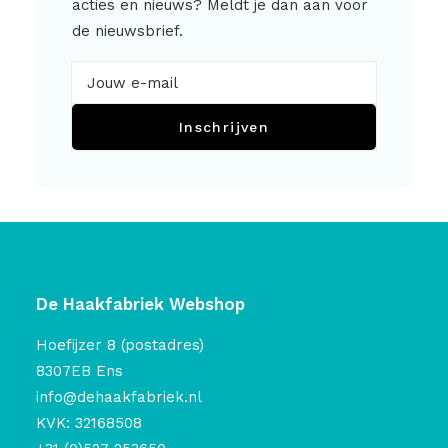
acties en nieuws? Meldt je dan aan voor
de nieuwsbrief.
Inschrijven
De Haakfabriek Webshop
Hoefijzer 8 (postadres)
8307EB Ens
info@dehaakfabriek.nl
KVK: 32168508