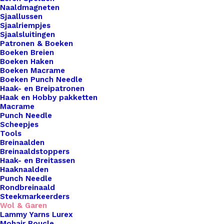
Naaldmagneten
Scheepjes
Sjaallussen
Sjaalriempjes
Catona
Sjaalsluitingen
Tropic
Patronen & Boeken
253
Boeken Breien
Toevoegen aan winkelwagen
Boeken Haken
aantal
Boeken Macrame
Boeken Punch Needle
Toevoegen aan verlanglijst
Haak- en Breipatronen
Haak en Hobby pakketten
Macrame
Artikelnummer
75210357_scheepjes_catona_tropic_2
Punch Needle
Scheepjes
Haken & Breien
,
Wol & Garen
,
Categorie
Tools
Scheepjes Catona 50gr
Breinaalden
Naalddikte
2,5 | 3,5
Breinaaldstoppers
Haak- en Breitassen
Kleur
Blauw
Haaknaalden
Punch Needle
Rondbreinaald
Steekmarkeerders
Binnen 1-3 werkdagen verzonden
Wol & Garen
Veilig betalen
Lammy Yarns Lurex
Unieke en kwaliteitsproducten
Mohair Boucle