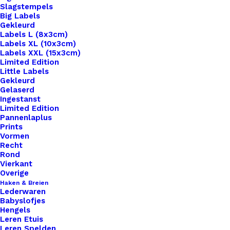
Slagstempels
Big Labels
Gekleurd
Labels L (8x3cm)
Labels XL (10x3cm)
Labels XXL (15x3cm)
Home
Haken & Breien
Scheepjes Catona Tropic 253
Limited Edition
Little Labels
Scheepjes Catona
Gekleurd
Gelaserd
Ingestanst
Tropic 253
Limited Edition
Pannenlaplus
Prints
€
2,45
Vormen
Recht
Rond
Catona 50 is een 100% gemerceriseerde katoenen
Vierkant
garen. Geschikt om mee te haken, te breien, voor
Overige
Haken & Breien
bijvoorbeeld mochila tassen en amigurumi haken.
Lederwaren
Naaldgebruik 2,5 – 3,5.
Babyslofjes
Hengels
Leren Etuis
4 op voorraad
Leren Spelden