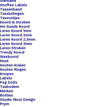
Sierband
Stoffen Labels
Tassenband
Tassluitingen
Tasvoetjes
Koord & Stroken
Imi Suede Koord
Leren Koord 1mm
Leren Koord 2mm
Leren Koord 2,5mm
Leren Koord 3mm
Leren Stroken
Trendy Koord
Waxkoord
Hout
Houten Kralen
Houten Ringen
Knopen
Labels
Peg Dolls
Limited Edition Naturel Groot
Tasbodem
Merken
Botties
€
11,95
Studio Mooi Design
Prym