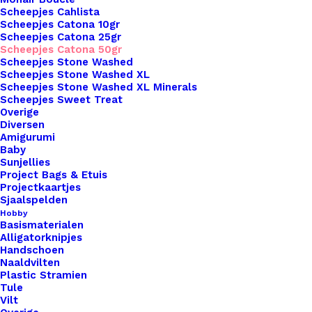
Scheepjes Cahlista
Scheepjes Catona 10gr
Scheepjes Catona 25gr
Scheepjes Catona 50gr
Overzicht
Scheepjes Stone Washed
Scheepjes Stone Washed XL
Scheepjes Stone Washed XL Minerals
Scheepjes Sweet Treat
Overige
Diversen
Amigurumi
Nog meer leuks!
Baby
Sunjellies
Project Bags & Etuis
Projectkaartjes
Sjaalspelden
Hobby
Basismaterialen
Alligatorknipjes
Handschoen
Naaldvilten
Plastic Stramien
Tule
Vilt