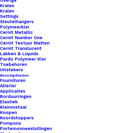
Overige
Kralen
Kralen
Settings
Sleutelhangers
Polymeerklei
Cernit Metallic
Cernit Number One
Cernit Textuur Matten
Cernit Translucent
Lakken & Liquids
Pardo Polymeer Klei
Toebehoren
Uitstekers
Project Bag Ecru Met Neon Oranje Letters
Benodigdheden
Fournituren
Allerlei
€
14,95
Applicaties
Borduurringen
Elastiek
Kleinmetaal
Knopen
Koordstoppers
Pompons
Portemonneesluitingen