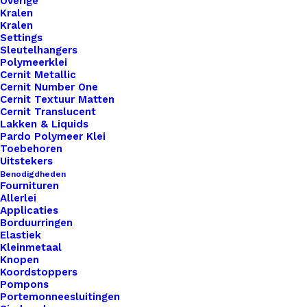
Overige
Kralen
Kralen
Settings
Sleutelhangers
Polymeerklei
Cernit Metallic
Cernit Number One
Cernit Textuur Matten
Cernit Translucent
Lakken & Liquids
Pardo Polymeer Klei
Toebehoren
Uitstekers
Benodigdheden
Fournituren
Allerlei
Applicaties
Borduurringen
Elastiek
Kleinmetaal
Knopen
Koordstoppers
Knitpro Zing Breinaalden 40cm 5.00
Pompons
Portemonneesluitingen