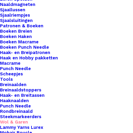
Naaldmagneten
Catona 50 is een 100% gemerceriseerde katoenen
Sjaallussen
garen. Geschikt om mee te haken, te breien, voor
Sjaalriempjes
Sjaalsluitingen
bijvoorbeeld mochila tassen en amigurumi haken.
Patronen & Boeken
Naaldgebruik 2,5 – 3,5.
Boeken Breien
Boeken Haken
Boeken Macrame
11 op voorraad
Boeken Punch Needle
Haak- en Breipatronen
Scheepjes
Haak en Hobby pakketten
Macrame
Catona
Punch Needle
Sweet
Scheepjes
Orange
Tools
Toevoegen aan winkelwagen
Breinaalden
411
Breinaaldstoppers
aantal
Haak- en Breitassen
Toevoegen aan verlanglijst
Haaknaalden
Punch Needle
Rondbreinaald
Artikelnummer
43748989_scheepjes_catona_sweet_
Steekmarkeerders
Wol & Garen
Haken & Breien
,
Wol & Garen
,
Scheep
Categorie
Lammy Yarns Lurex
50gr
Mohair Boucle