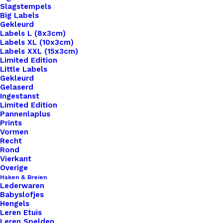
Slagstempels
Big Labels
Gekleurd
Labels L (8x3cm)
Labels XL (10x3cm)
Labels XXL (15x3cm)
Limited Edition
Little Labels
Gekleurd
Gelaserd
Ingestanst
Limited Edition
Pannenlaplus
Prints
Home
Haken & Breien
Vormen
Scheepjes Catona Sweet Orange 411
Recht
Rond
Scheepjes Catona
Vierkant
Overige
Sweet Orange 411
Haken & Breien
Lederwaren
Babyslofjes
Hengels
€
2,45
Leren Etuis
Leren Spelden