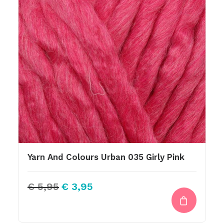
Yarn And Colours Urban 035 Girly Pink
Oorspronkelijke
Huidige
€
5,95
€
3,95
prijs
prijs
was:
is:
€ 5,95.
€ 3,95.