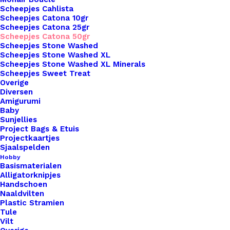
Naalddikte
2,5 | 3,5
Scheepjes Cahlista
Scheepjes Catona 10gr
Kleur
Oranje
Scheepjes Catona 25gr
Scheepjes Catona 50gr
Scheepjes Stone Washed
Scheepjes Stone Washed XL
Binnen 1-3 werkdagen verzonden
Scheepjes Stone Washed XL Minerals
Veilig betalen
Scheepjes Sweet Treat
Unieke en kwaliteitsproducten
Overige
Diversen
Amigurumi
Baby
Sunjellies
Overzicht
Project Bags & Etuis
Projectkaartjes
Sjaalspelden
Hobby
Basismaterialen
Alligatorknipjes
Handschoen
Nog meer leuks!
Naaldvilten
Plastic Stramien
Tule
Vilt