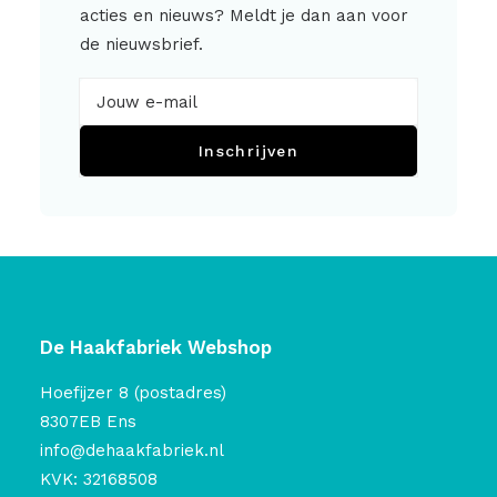
acties en nieuws? Meldt je dan aan voor
de nieuwsbrief.
Inschrijven
De Haakfabriek Webshop
Hoefijzer 8 (postadres)
8307EB Ens
info@dehaakfabriek.nl
KVK: 32168508