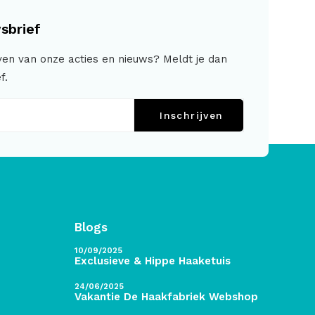
sbrief
jven van onze acties en nieuws? Meldt je dan
f.
Inschrijven
Blogs
10/09/2025
Exclusieve & Hippe Haaketuis
24/06/2025
Vakantie De Haakfabriek Webshop