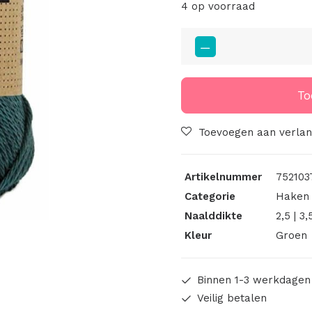
4 op voorraad
Scheepjes
Catona
Spruce
244
To
aantal
Toevoegen aan verlang
Artikelnummer
752103
Categorie
Haken 
Naalddikte
2,5 | 3,
Kleur
Groen
Binnen 1-3 werkdagen
Veilig betalen