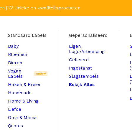
en |
Unieke en kwaliteitsproducten
Standaard Labels
Gepersonaliseerd
B
Baby
Eigen
Logo/Afbeelding
Bloemen
L
Gelaserd
Dieren
Ingestanst
(
Vegan
NIEUW
Labels
Slagstempels
(
Haken & Breien
Bekijk Alles
L
Handmade
B
Home & Living
Liefde
Oma & Mama
Quotes