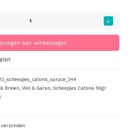
evoegen aan winkelwagen
lijst
72_scheepjes_catona_spruce_244
& Breien
,
Wol & Garen
,
Scheepjes Catona 50gr
5
 verzonden