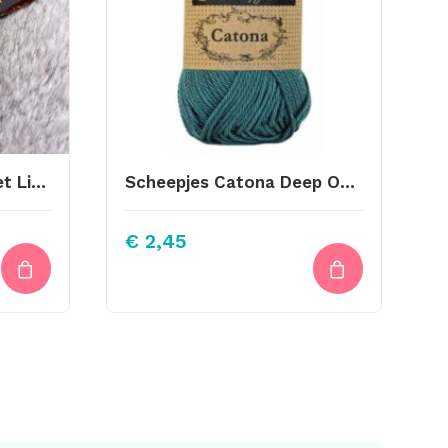
Leren Naalden Magneet Licht Bruin Leer Krokodillen Print
Scheepjes Catona Deep Ocean Green 391
€
2,45