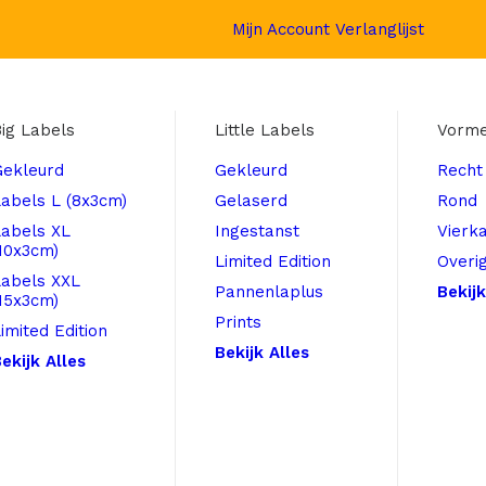
Mijn Account
Verlanglijst
ig Labels
Little Labels
Vorm
Gekleurd
Gekleurd
Recht
abels L (8x3cm)
Gelaserd
Rond
Labels XL
Ingestanst
Vierk
10x3cm)
Limited Edition
Overi
Labels XXL
Pannenlaplus
Bekijk
15x3cm)
Prints
imited Edition
Bekijk Alles
ekijk Alles