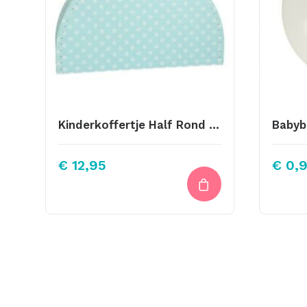
Kinderkoffertje Half Rond Licht Blauw Sterretjes 28cm
Babyb
€
12,95
€
0,